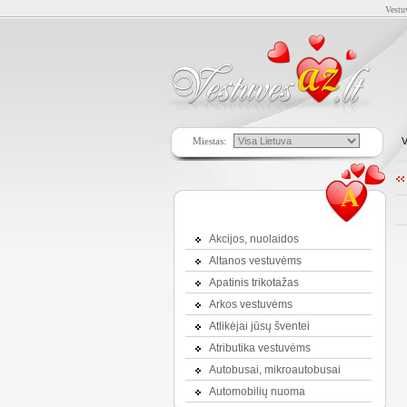
Vestu
Miestas:
V
A
Akcijos, nuolaidos
Altanos vestuvėms
Apatinis trikotažas
Arkos vestuvėms
Atlikėjai jūsų šventei
Atributika vestuvėms
Autobusai, mikroautobusai
Automobilių nuoma