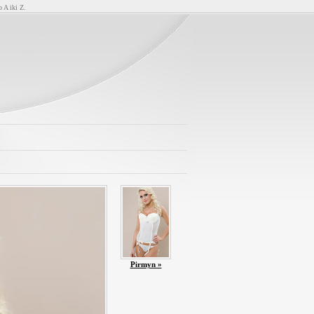
o A iki Z.
Pirmyn »