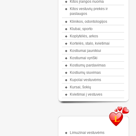
Kitos įrangos nuoma
Kitos vestuvių prekės ir
paslaugos
Klinikos, odontologijos
Klubai, sporto
Koplytėlės, arkos
Kortelės, stalo, kvietimai
Kostiumai jaunikiui
Kostiumai vyriški
Kostiumų pardavimas
Kostiumų siuvimas
Kupolai vestuvėms
Kursai, šokių
Kvietimai į vestuves
L
Limuzinai vestuvėms