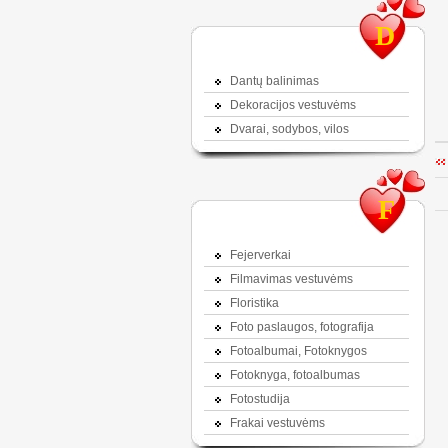
D
Dantų balinimas
Dekoracijos vestuvėms
Dvarai, sodybos, vilos
F
Fejerverkai
Filmavimas vestuvėms
Floristika
Foto paslaugos, fotografija
Fotoalbumai, Fotoknygos
Fotoknyga, fotoalbumas
Fotostudija
Frakai vestuvėms