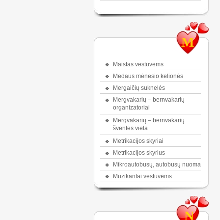
M
Maistas vestuvėms
Medaus mėnesio kelionės
Mergaičių suknelės
Mergvakarių – bernvakarių
organizatoriai
Mergvakarių – bernvakarių
šventės vieta
Metrikacijos skyriai
Metrikacijos skyrius
Mikroautobusų, autobusų nuoma
Muzikantai vestuvėms
N