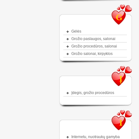
G
Gėlės
Grožio paslaugos, salonai
Grožio procedūros, salonai
Grožio salonai, kirpyklos
Į
Įdegis, grožio procedūros
I
Internetu, nuotraukų gamyba