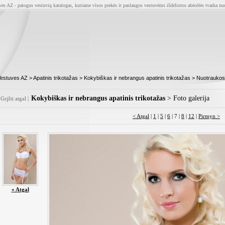
ves AZ - patogus vestuvių katalogas, kuriame visos prekės ir paslaugos vestuvėms išdėliotos abėcėlės tvarka nu
estuves AZ
>
Apatinis trikotažas
>
Kokybiškas ir nebrangus apatinis trikotažas
> Nuotraukos
Kokybiškas ir nebrangus apatinis trikotažas
> Foto galerija
Grįžti atgal
|
< Atgal
|
1
|
5
|
6
| 7 |
8
|
12
|
Pirmyn >
« Atgal