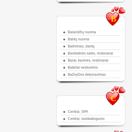
B
Balandžių nuoma
Baldų nuoma
Balinimas, dantų
Banketinės salės, restoranai
Barai, kavinės, restoranai
Bateliai vestuvėms
Bažnyčios dekoravimas
C
Centrai, SPA
Centrai, sveikatingumo