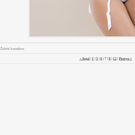
Žiūrėti kontaktus
< Atgal
|
1
|
5
|
6
| 7 |
8
|
12
|
Pirmyn >