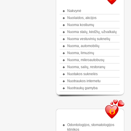
Nakvynė
Nuolaidos, akcijos
Nuoma kostiumų
Nuoma stalų, kėdžių, užvalkalų
Nuoma vestuvinių suknelių
Nuoma, automobilių
Nuoma, limuzinų
Nuoma, mikroautobusų
Nuoma, salių, restoranų
Nuotakos suknelės
Nuotraukos internetu
Nuotraukų gamyba
O
Odontologijos, stomatologijos
klinikos