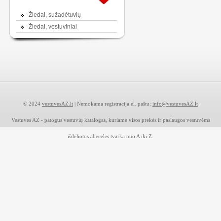
Žiedai, sužadėtuvių
Žiedai, vestuviniai
© 2024
vestuvesAZ.lt
| Nemokama registracija el. paštu:
info@vestuvesAZ.lt
Vestuves AZ - patogus vestuvių katalogas, kuriame visos prekės ir paslaugos vestuvėms
išdėliotos abėcėlės tvarka nuo A iki Z.