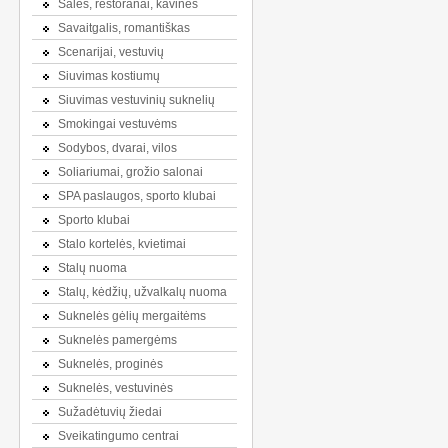
Salės, restoranai, kavinės
Savaitgalis, romantiškas
Scenarijai, vestuvių
Siuvimas kostiumų
Siuvimas vestuvinių suknelių
Smokingai vestuvėms
Sodybos, dvarai, vilos
Soliariumai, grožio salonai
SPA paslaugos, sporto klubai
Sporto klubai
Stalo kortelės, kvietimai
Stalų nuoma
Stalų, kėdžių, užvalkalų nuoma
Suknelės gėlių mergaitėms
Suknelės pamergėms
Suknelės, proginės
Suknelės, vestuvinės
Sužadėtuvių žiedai
Sveikatingumo centrai