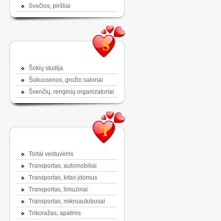
Svočios, piršliai
Š
Šokių studija
Šukuosenos, grožio salonai
Švenčių, renginių organizatoriai
T
Tortai vestuvėms
Transportas, automobiliai
Transportas, kitas įdomus
Transportas, limuzinai
Transportas, mikroautobusai
Trikoražas, apatinis