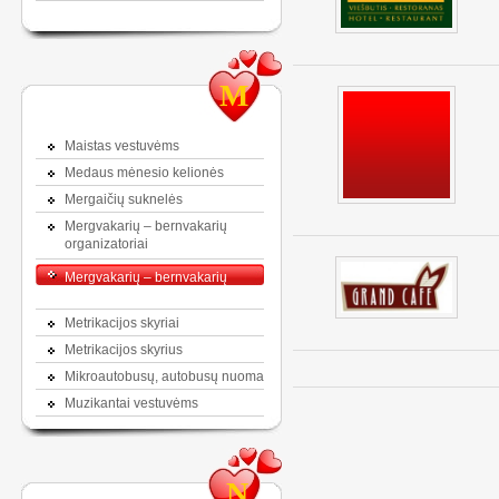
M
Maistas vestuvėms
Medaus mėnesio kelionės
Mergaičių suknelės
Mergvakarių – bernvakarių
organizatoriai
Mergvakarių – bernvakarių
šventės vieta
Metrikacijos skyriai
Metrikacijos skyrius
Mikroautobusų, autobusų nuoma
Muzikantai vestuvėms
N