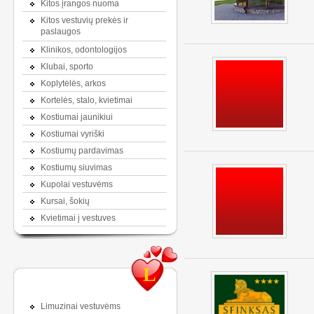
Kitos įrangos nuoma
Kitos vestuvių prekės ir
paslaugos
Klinikos, odontologijos
Klubai, sporto
Koplytėlės, arkos
Kortelės, stalo, kvietimai
Kostiumai jaunikiui
Kostiumai vyriški
Kostiumų pardavimas
Kostiumų siuvimas
Kupolai vestuvėms
Kursai, šokių
Kvietimai į vestuves
L
Limuzinai vestuvėms