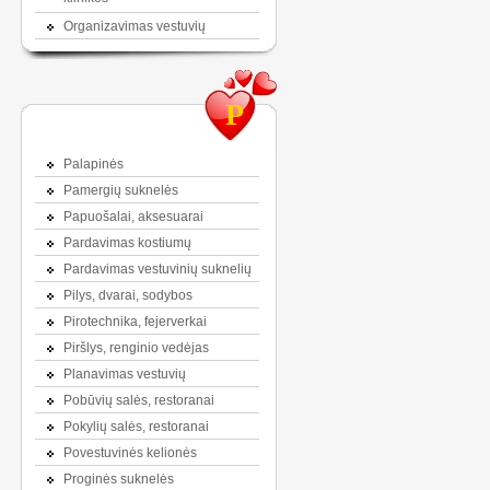
Organizavimas vestuvių
P
Palapinės
Pamergių suknelės
Papuošalai, aksesuarai
Pardavimas kostiumų
Pardavimas vestuvinių suknelių
Pilys, dvarai, sodybos
Pirotechnika, fejerverkai
Piršlys, renginio vedėjas
Planavimas vestuvių
Pobūvių salės, restoranai
Pokylių salės, restoranai
Povestuvinės kelionės
Proginės suknelės