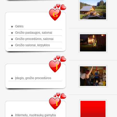
G
Gėlės
Grožio paslaugos, salonai
Grožio procedūros, salonai
Grožio salonai, kirpyklos
Į
Įdegis, grožio procedūros
I
Internetu, nuotraukų gamyba