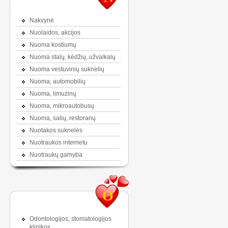
Nakvynė
Nuolaidos, akcijos
Nuoma kostiumų
Nuoma stalų, kėdžių, užvalkalų
Nuoma vestuvinių suknelių
Nuoma, automobilių
Nuoma, limuzinų
Nuoma, mikroautobusų
Nuoma, salių, restoranų
Nuotakos suknelės
Nuotraukos internetu
Nuotraukų gamyba
O
Odontologijos, stomatologijos
klinikos