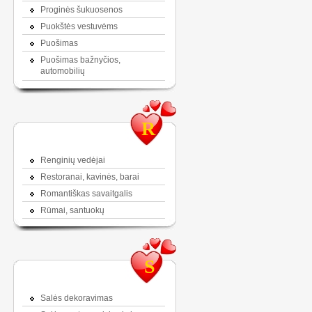
Proginės šukuosenos
Puokštės vestuvėms
Puošimas
Puošimas bažnyčios,
automobilių
R
Renginių vedėjai
Restoranai, kavinės, barai
Romantiškas savaitgalis
Rūmai, santuokų
S
Salės dekoravimas