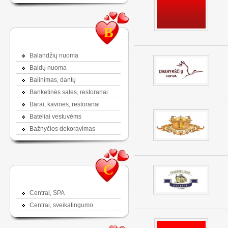
B
Balandžių nuoma
Baldų nuoma
Balinimas, dantų
Banketinės salės, restoranai
Barai, kavinės, restoranai
Bateliai vestuvėms
Bažnyčios dekoravimas
C
Centrai, SPA
Centrai, sveikatingumo