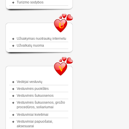
Turizmo sodybos
U
Užsakymas nuotraukų internetu
Užvalkalų nuoma
V
Vedėjai vestuvių
Vestuvinės puokštės
Vestuvinės šukuosenos
Vestuvinės šukuosenos, grožio
procedūros, soliariumai
Vestuviniai kvietimai
Vestuviniai papuošalai,
aksesuarai