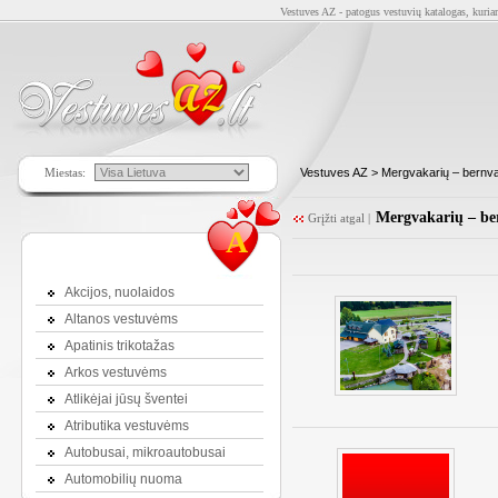
Vestuves AZ - patogus vestuvių katalogas, kuriam
Miestas:
Vestuves AZ
> Mergvakarių – bernva
Mergvakarių – ber
Grįžti atgal
|
A
Akcijos, nuolaidos
Altanos vestuvėms
Apatinis trikotažas
Arkos vestuvėms
Atlikėjai jūsų šventei
Atributika vestuvėms
Autobusai, mikroautobusai
Automobilių nuoma