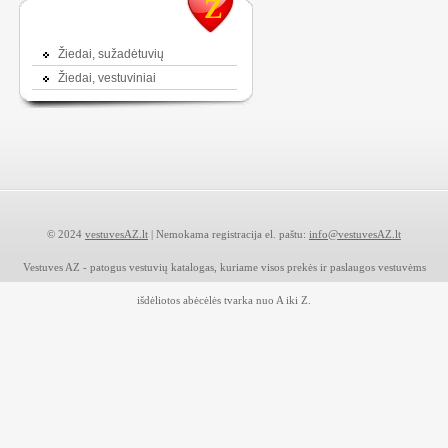
Ž
Žiedai, sužadėtuvių
Žiedai, vestuviniai
© 2024
vestuvesAZ.lt
| Nemokama registracija el. paštu:
info@vestuvesAZ.lt
Vestuves AZ - patogus vestuvių katalogas, kuriame visos prekės ir paslaugos vestuvėms
išdėliotos abėcėlės tvarka nuo A iki Z.