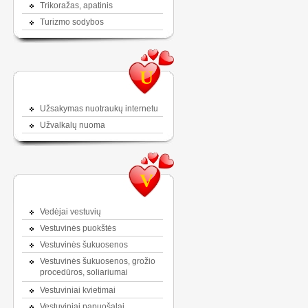
Trikoražas, apatinis
Turizmo sodybos
U
Užsakymas nuotraukų internetu
Užvalkalų nuoma
V
Vedėjai vestuvių
Vestuvinės puokštės
Vestuvinės šukuosenos
Vestuvinės šukuosenos, grožio
procedūros, soliariumai
Vestuviniai kvietimai
Vestuviniai papuošalai,