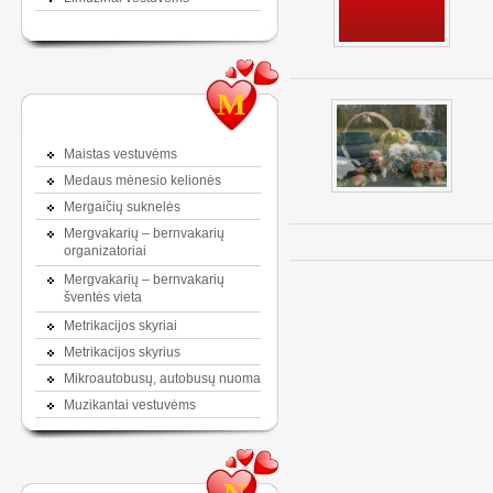
M
Maistas vestuvėms
Medaus mėnesio kelionės
Mergaičių suknelės
Mergvakarių – bernvakarių
organizatoriai
Mergvakarių – bernvakarių
šventės vieta
Metrikacijos skyriai
Metrikacijos skyrius
Mikroautobusų, autobusų nuoma
Muzikantai vestuvėms