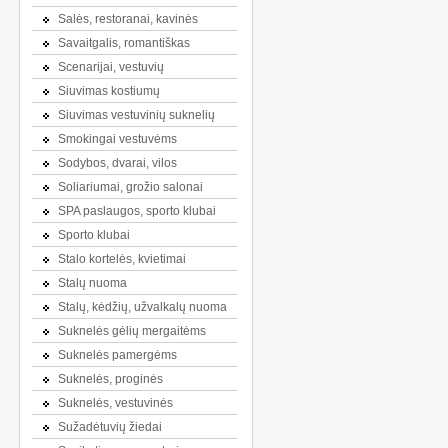
Salės, restoranai, kavinės
Savaitgalis, romantiškas
Scenarijai, vestuvių
Siuvimas kostiumų
Siuvimas vestuvinių suknelių
Smokingai vestuvėms
Sodybos, dvarai, vilos
Soliariumai, grožio salonai
SPA paslaugos, sporto klubai
Sporto klubai
Stalo kortelės, kvietimai
Stalų nuoma
Stalų, kėdžių, užvalkalų nuoma
Suknelės gėlių mergaitėms
Suknelės pamergėms
Suknelės, proginės
Suknelės, vestuvinės
Sužadėtuvių žiedai