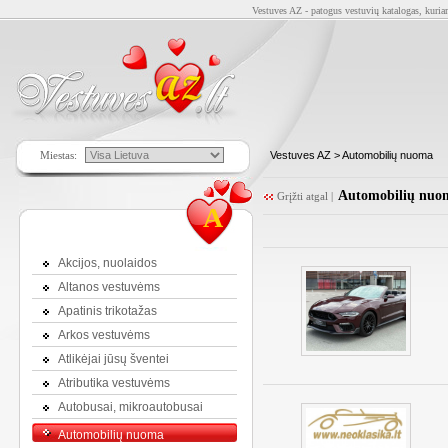
Vestuves AZ - patogus vestuvių katalogas, kuriam
Miestas:
Vestuves AZ
> Automobilių nuoma
Automobilių nuo
Grįžti atgal
|
A
Akcijos, nuolaidos
Altanos vestuvėms
Apatinis trikotažas
Arkos vestuvėms
Atlikėjai jūsų šventei
Atributika vestuvėms
Autobusai, mikroautobusai
Automobilių nuoma