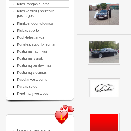
Kitos įrangos nuoma
Kitos vestuvių prekės ir
paslaugos
Klinikos, odontologijos
Klubai, sporto
Koplytėlės, arkos
Kortelės, stalo, kvietimai
Kostiumai jaunikiui
Kostiumai vyriški
Kostiumų pardavimas
Kostiumų siuvimas
Kupolai vestuvėms
Kursai, šokių
Kvietimai į vestuves
L
Limuzinai vestuvėms