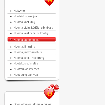
N
Nakvynė
Nuolaidos, akcijos
Nuoma kostiumų
Nuoma stalų, kėdžių, užvalkalų
Nuoma vestuvinių suknelių
Nuoma, automobilių
Nuoma, limuzinų
Nuoma, mikroautobusų
Nuoma, salių, restoranų
Nuotakos suknelės
Nuotraukos internetu
Nuotraukų gamyba
O
Odontologijos, stomatologijos