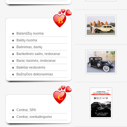
B
Balandžių nuoma
Baldų nuoma
Balinimas, dantų
Banketinės salės, restoranai
Barai, kavinės, restoranai
Bateliai vestuvėms
Bažnyčios dekoravimas
C
Centrai, SPA
Centrai, sveikatingumo