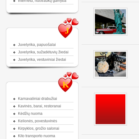
Internetu, nuotraukų gamyba
J
Juvelyrika, papuošalai
Juvelyrika, sužadėtuvių žiedai
Juvelyrika, vestuviniai žiedai
K
Karnavaliniai drabužiai
Kavinės, barai, restoranai
Kėdžių nuoma
Kelionės, povestuvinės
Kirpyklos, grožio salonai
Kito transporto nuoma