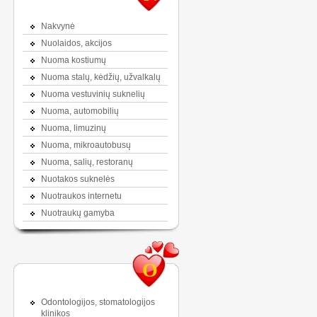
Nakvynė
Nuolaidos, akcijos
Nuoma kostiumų
Nuoma stalų, kėdžių, užvalkalų
Nuoma vestuvinių suknelių
Nuoma, automobilių
Nuoma, limuzinų
Nuoma, mikroautobusų
Nuoma, salių, restoranų
Nuotakos suknelės
Nuotraukos internetu
Nuotraukų gamyba
O
Odontologijos, stomatologijos
klinikos