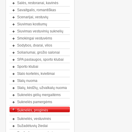
Salės, restoranai, kavinės
Savaitgalis, romantiškas
Scenarijai, vestuvių
Siuvimas kostiumų
Siuvimas vestuvinių suknelių
Smokingai vestuvėms
Sodybos, dvarai, vilos
Soliariumai, grožio salonai
SPA paslaugos, sporto klubai
Sporto klubai
Stalo kortelės, kvietimai
Stalų nuoma
Stalų, kėdžių, užvalkalų nuoma
Suknelės gėlių mergaitėms
Suknelės pamergėms
Suknelės, proginės
Suknelės, vestuvinės
Sužadėtuvių žiedai