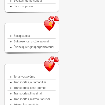
Sveikatingumo centrai
Svočios, piršliai
Š
Šokių studija
Šukuosenos, grožio salonai
Švenčių, renginių organizatoriai
T
Tortai vestuvėms
Transportas, automobiliai
Transportas, kitas įdomus
Transportas, limuzinai
Transportas, mikroautobusai
Trikoražas, apatinis