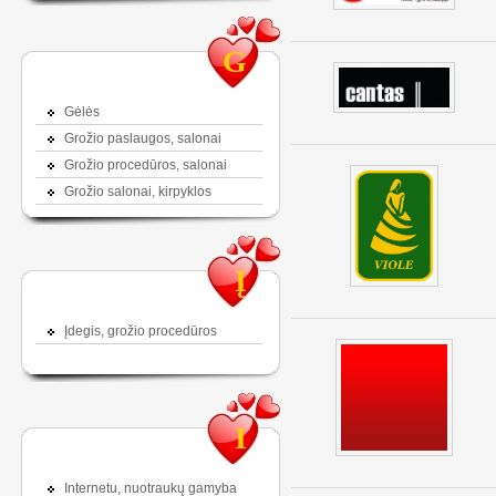
G
Gėlės
Grožio paslaugos, salonai
Grožio procedūros, salonai
Grožio salonai, kirpyklos
Į
Įdegis, grožio procedūros
I
Internetu, nuotraukų gamyba