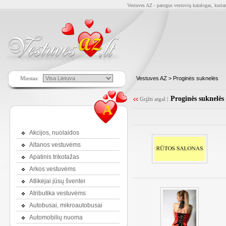
Vestuves AZ - patogus vestuvių katalogas, kuriam
Miestas:
Vestuves AZ
> Proginės suknelės
Proginės suknelės
Grįžti atgal
|
A
Akcijos, nuolaidos
Altanos vestuvėms
Apatinis trikotažas
Arkos vestuvėms
Atlikėjai jūsų šventei
Atributika vestuvėms
Autobusai, mikroautobusai
Automobilių nuoma