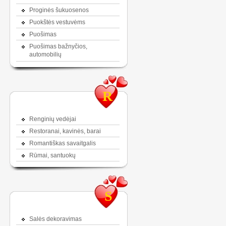
Proginės šukuosenos
Puokštės vestuvėms
Puošimas
Puošimas bažnyčios,
automobilių
R
Renginių vedėjai
Restoranai, kavinės, barai
Romantiškas savaitgalis
Rūmai, santuokų
S
Salės dekoravimas