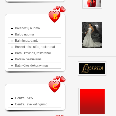
B
Balandžių nuoma
Baldų nuoma
Balinimas, dantų
Banketinės salės, restoranai
Barai, kavinės, restoranai
Bateliai vestuvėms
Bažnyčios dekoravimas
C
Centrai, SPA
Centrai, sveikatingumo