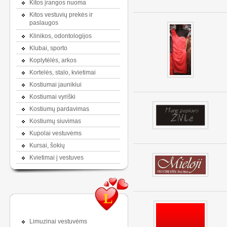
Kitos įrangos nuoma
Kitos vestuvių prekės ir
paslaugos
Klinikos, odontologijos
Klubai, sporto
Koplytėlės, arkos
Kortelės, stalo, kvietimai
Kostiumai jaunikiui
Kostiumai vyriški
Kostiumų pardavimas
Kostiumų siuvimas
Kupolai vestuvėms
Kursai, šokių
Kvietimai į vestuves
L
Limuzinai vestuvėms