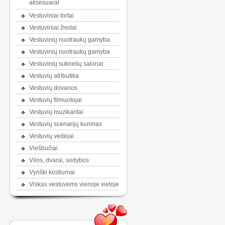
aksesuarai
Vestuviniai tortai
Vestuviniai žiedai
Vestuvinių nuotraukų gamyba
Vestuvinių nuotraukų gamyba
Vestuvinių suknelių salonai
Vestuvių atributika
Vestuvių dovanos
Vestuvių filmuotojai
Vestuvių muzikantai
Vestuvių scenarijų kurimas
Vestuvių vedėjai
Viešbučiai
Vilos, dvarai, sodybos
Vyriški kostiumai
Viskas vestuvėms vienoje vietoje
Ž