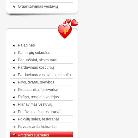
Organizavimas vestuvių
P
Palapinės
Pamergių suknelės
Papuošalai, aksesuarai
Pardavimas kostiumų
Pardavimas vestuvinių suknelių
Pilys, dvarai, sodybos
Pirotechnika, fejerverkai
Piršlys, renginio vedėjas
Planavimas vestuvių
Pobūvių salės, restoranai
Pokylių salės, restoranai
Povestuvinės kelionės
Proginės suknelės