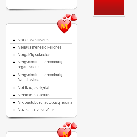
M
Maistas vestuvėms
Medaus mėnesio kelionės
Mergaičių suknelės
Mergvakarių – bernvakarių
organizatoriai
Mergvakarių – bernvakarių
šventės vieta
Metrikacijos skyriai
Metrikacijos skyrius
Mikroautobusų, autobusų nuoma
Muzikantai vestuvėms
N