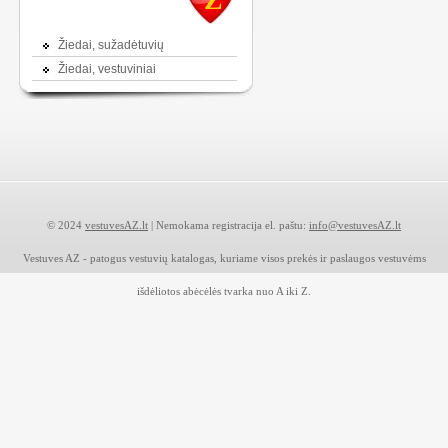
Žiedai, sužadėtuvių
Žiedai, vestuviniai
© 2024
vestuvesAZ.lt
| Nemokama registracija el. paštu:
info@vestuvesAZ.lt
Vestuves AZ - patogus vestuvių katalogas, kuriame visos prekės ir paslaugos vestuvėms
išdėliotos abėcėlės tvarka nuo A iki Z.