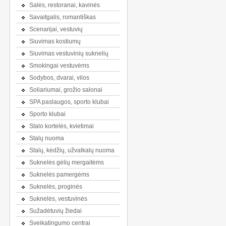
Salės, restoranai, kavinės
Savaitgalis, romantiškas
Scenarijai, vestuvių
Siuvimas kostiumų
Siuvimas vestuvinių suknelių
Smokingai vestuvėms
Sodybos, dvarai, vilos
Soliariumai, grožio salonai
SPA paslaugos, sporto klubai
Sporto klubai
Stalo kortelės, kvietimai
Stalų nuoma
Stalų, kėdžių, užvalkalų nuoma
Suknelės gėlių mergaitėms
Suknelės pamergėms
Suknelės, proginės
Suknelės, vestuvinės
Sužadėtuvių žiedai
Sveikatingumo centrai