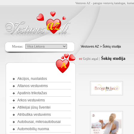
Vestuves AZ - patogus vestuvių katalogas, kuriam
Miestas:
Vestuves AZ
> Šokių studija
Šokių studija
Grįžti atgal
|
A
Akcijos, nuolaidos
Altanos vestuvėms
Apatinis trikotažas
Arkos vestuvėms
Atlikėjai jūsų šventei
Atributika vestuvėms
Autobusai, mikroautobusai
Automobilių nuoma