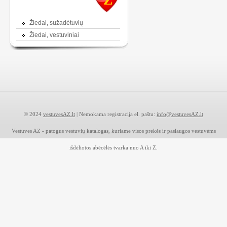
Žiedai, sužadėtuvių
Žiedai, vestuviniai
© 2024
vestuvesAZ.lt
| Nemokama registracija el. paštu:
info@vestuvesAZ.lt
Vestuves AZ - patogus vestuvių katalogas, kuriame visos prekės ir paslaugos vestuvėms
išdėliotos abėcėlės tvarka nuo A iki Z.