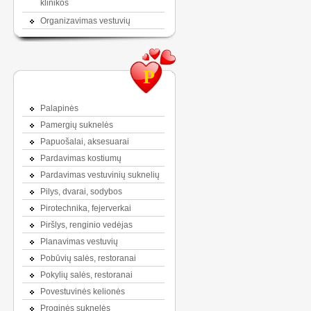
klinikos
Organizavimas vestuvių
P
Palapinės
Pamergių suknelės
Papuošalai, aksesuarai
Pardavimas kostiumų
Pardavimas vestuvinių suknelių
Pilys, dvarai, sodybos
Pirotechnika, fejerverkai
Piršlys, renginio vedėjas
Planavimas vestuvių
Pobūvių salės, restoranai
Pokylių salės, restoranai
Povestuvinės kelionės
Proginės suknelės