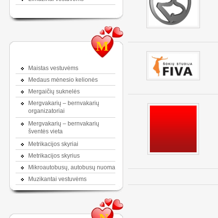
M
Maistas vestuvėms
Medaus mėnesio kelionės
Mergaičių suknelės
Mergvakarių – bernvakarių
organizatoriai
Mergvakarių – bernvakarių
šventės vieta
Metrikacijos skyriai
Metrikacijos skyrius
Mikroautobusų, autobusų nuoma
Muzikantai vestuvėms