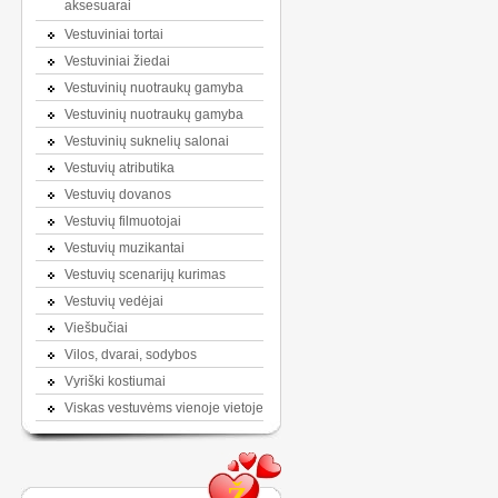
aksesuarai
Vestuviniai tortai
Vestuviniai žiedai
Vestuvinių nuotraukų gamyba
Vestuvinių nuotraukų gamyba
Vestuvinių suknelių salonai
Vestuvių atributika
Vestuvių dovanos
Vestuvių filmuotojai
Vestuvių muzikantai
Vestuvių scenarijų kurimas
Vestuvių vedėjai
Viešbučiai
Vilos, dvarai, sodybos
Vyriški kostiumai
Viskas vestuvėms vienoje vietoje
Ž