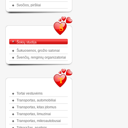
Svočios, piršliai
Š
Šokių studija
Šukuosenos, grožio salonai
Švenčių, renginių organizatoriai
T
Tortai vestuvėms
Transportas, automobiliai
Transportas, kitas įdomus
Transportas, limuzinai
Transportas, mikroautobusai
Trikoražas, apatinis