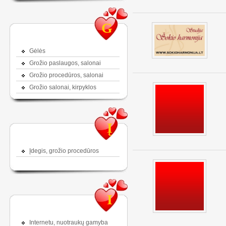
G
Gėlės
Grožio paslaugos, salonai
Grožio procedūros, salonai
Grožio salonai, kirpyklos
Į
Įdegis, grožio procedūros
I
Internetu, nuotraukų gamyba