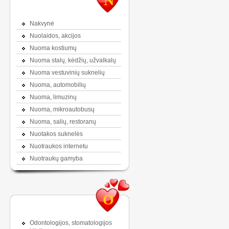
N
Nakvynė
Nuolaidos, akcijos
Nuoma kostiumų
Nuoma stalų, kėdžių, užvalkalų
Nuoma vestuvinių suknelių
Nuoma, automobilių
Nuoma, limuzinų
Nuoma, mikroautobusų
Nuoma, salių, restoranų
Nuotakos suknelės
Nuotraukos internetu
Nuotraukų gamyba
O
Odontologijos, stomatologijos