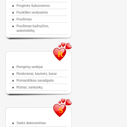
Proginės šukuosenos
Puokštės vestuvėms
Puošimas
Puošimas bažnyčios,
automobilių
R
Renginių vedėjai
Restoranai, kavinės, barai
Romantiškas savaitgalis
Rūmai, santuokų
S
Salės dekoravimas