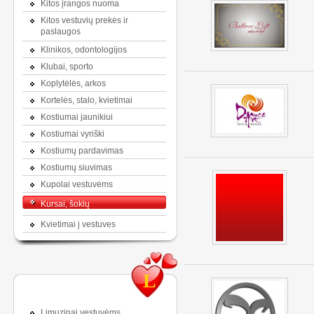
Kitos įrangos nuoma
Kitos vestuvių prekės ir
paslaugos
Klinikos, odontologijos
Klubai, sporto
Koplytėlės, arkos
Kortelės, stalo, kvietimai
Kostiumai jaunikiui
Kostiumai vyriški
Kostiumų pardavimas
Kostiumų siuvimas
Kupolai vestuvėms
Kursai, šokių
Kvietimai į vestuves
L
Limuzinai vestuvėms