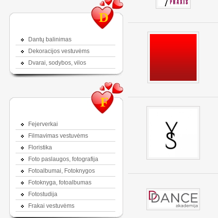
D
Dantų balinimas
Dekoracijos vestuvėms
Dvarai, sodybos, vilos
F
Fejerverkai
Filmavimas vestuvėms
Floristika
Foto paslaugos, fotografija
Fotoalbumai, Fotoknygos
Fotoknyga, fotoalbumas
Fotostudija
Frakai vestuvėms