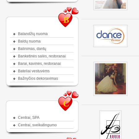
B
Balandžių nuoma
Baldų nuoma
Balinimas, dantų
Banketinės salės, restoranai
Barai, kavinės, restoranai
Bateliai vestuvėms
Bažnyčios dekoravimas
C
Centrai, SPA
Centrai, sveikatingumo