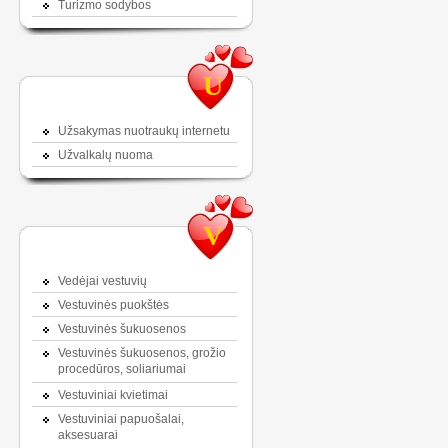
Turizmo sodybos
U
Užsakymas nuotraukų internetu
Užvalkalų nuoma
V
Vedėjai vestuvių
Vestuvinės puokštės
Vestuvinės šukuosenos
Vestuvinės šukuosenos, grožio
procedūros, soliariumai
Vestuviniai kvietimai
Vestuviniai papuošalai,
aksesuarai