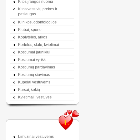
Kitos įrangos nuoma
Kitos vestuvių prekės ir
paslaugos
Klinikos, odontologijos
Klubai, sporto
Koplytėlės, arkos
Kortelės, stalo, kvietimai
Kostiumai jaunikiui
Kostiumai vyriški
Kostiumų pardavimas
Kostiumų siuvimas
Kupolai vestuvėms
Kursai, šokių
Kvietimai į vestuves
L
Limuzinai vestuvėms