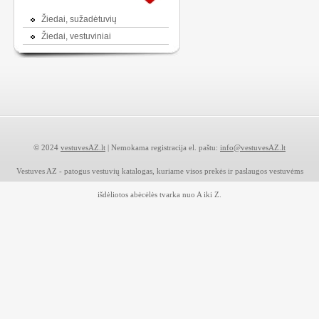
Žiedai, sužadėtuvių
Žiedai, vestuviniai
© 2024
vestuvesAZ.lt
| Nemokama registracija el. paštu:
info@vestuvesAZ.lt
Vestuves AZ - patogus vestuvių katalogas, kuriame visos prekės ir paslaugos vestuvėms
išdėliotos abėcėlės tvarka nuo A iki Z.