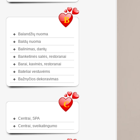
B
Balandžių nuoma
Baldų nuoma
Balinimas, dantų
Banketinės salės, restoranai
Barai, kavinės, restoranai
Bateliai vestuvėms
Bažnyčios dekoravimas
C
Centrai, SPA
Centrai, sveikatingumo