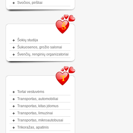
Svočios, piršliai
Š
Šokių studija
Šukuosenos, grožio salonai
Švenčių, renginių organizatoriai
T
Tortai vestuvėms
Transportas, automobiliai
Transportas, kitas įdomus
Transportas, limuzinai
Transportas, mikroautobusai
Trikoražas, apatinis