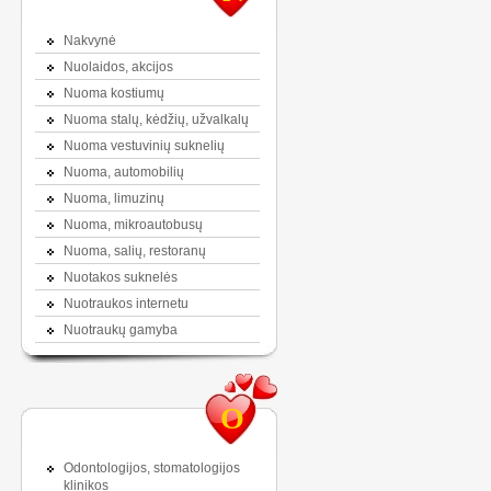
Nakvynė
Nuolaidos, akcijos
Nuoma kostiumų
Nuoma stalų, kėdžių, užvalkalų
Nuoma vestuvinių suknelių
Nuoma, automobilių
Nuoma, limuzinų
Nuoma, mikroautobusų
Nuoma, salių, restoranų
Nuotakos suknelės
Nuotraukos internetu
Nuotraukų gamyba
O
Odontologijos, stomatologijos
klinikos