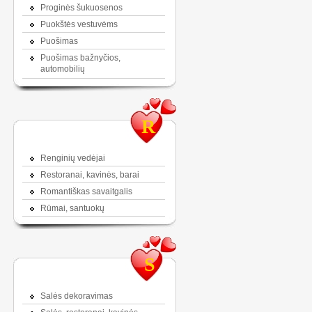
Proginės šukuosenos
Puokštės vestuvėms
Puošimas
Puošimas bažnyčios,
automobilių
R
Renginių vedėjai
Restoranai, kavinės, barai
Romantiškas savaitgalis
Rūmai, santuokų
S
Salės dekoravimas