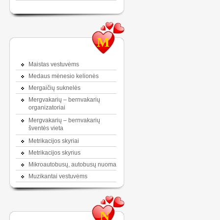
M
Maistas vestuvėms
Medaus mėnesio kelionės
Mergaičių suknelės
Mergvakarių – bernvakarių
organizatoriai
Mergvakarių – bernvakarių
šventės vieta
Metrikacijos skyriai
Metrikacijos skyrius
Mikroautobusų, autobusų nuoma
Muzikantai vestuvėms
N