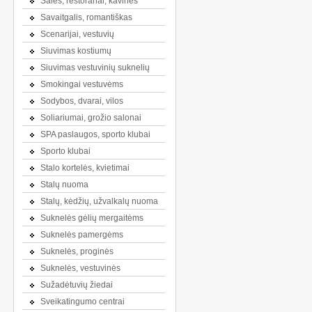
Salės, restoranai, kavinės
Savaitgalis, romantiškas
Scenarijai, vestuvių
Siuvimas kostiumų
Siuvimas vestuvinių suknelių
Smokingai vestuvėms
Sodybos, dvarai, vilos
Soliariumai, grožio salonai
SPA paslaugos, sporto klubai
Sporto klubai
Stalo kortelės, kvietimai
Stalų nuoma
Stalų, kėdžių, užvalkalų nuoma
Suknelės gėlių mergaitėms
Suknelės pamergėms
Suknelės, proginės
Suknelės, vestuvinės
Sužadėtuvių žiedai
Sveikatingumo centrai