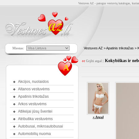
Vestuves AZ - patogus vestuvių katalogas, kuriam
Miestas:
Vestuves AZ
>
Apatinis trikotažas
>
K
Kokybiškas ir neb
Grįžti atgal
|
A
Akcijos, nuolaidos
Altanos vestuvėms
Apatinis trikotažas
Arkos vestuvėms
Atlikėjai jūsų šventei
« Atgal
Atributika vestuvėms
Autobusai, mikroautobusai
Automobilių nuoma