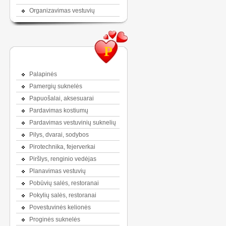
Organizavimas vestuvių
P
Palapinės
Pamergių suknelės
Papuošalai, aksesuarai
Pardavimas kostiumų
Pardavimas vestuvinių suknelių
Pilys, dvarai, sodybos
Pirotechnika, fejerverkai
Piršlys, renginio vedėjas
Planavimas vestuvių
Pobūvių salės, restoranai
Pokylių salės, restoranai
Povestuvinės kelionės
Proginės suknelės