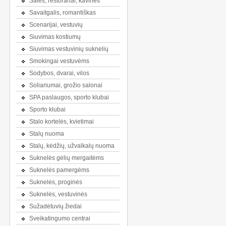
Salės, restoranai, kavinės
Savaitgalis, romantiškas
Scenarijai, vestuvių
Siuvimas kostiumų
Siuvimas vestuvinių suknelių
Smokingai vestuvėms
Sodybos, dvarai, vilos
Soliariumai, grožio salonai
SPA paslaugos, sporto klubai
Sporto klubai
Stalo kortelės, kvietimai
Stalų nuoma
Stalų, kėdžių, užvalkalų nuoma
Suknelės gėlių mergaitėms
Suknelės pamergėms
Suknelės, proginės
Suknelės, vestuvinės
Sužadėtuvių žiedai
Sveikatingumo centrai