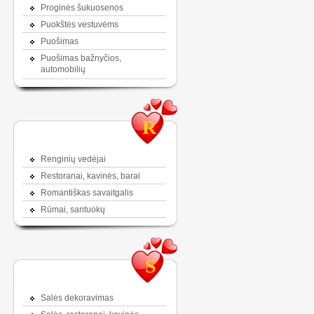
Proginės šukuosenos
Puokštės vestuvėms
Puošimas
Puošimas bažnyčios,
automobilių
R
Renginių vedėjai
Restoranai, kavinės, barai
Romantiškas savaitgalis
Rūmai, santuokų
S
Salės dekoravimas