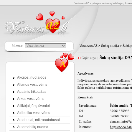
Vestuves AZ - patogus vestuvių katalogas, kuriam
Miestas:
Vestuves AZ
>
Šokių studija
> Šokių 
Šokių studija DA
Grįžti atgal
|
A
Aprašymas:
Akcijos, nuolaidos
Individualios pamokos jaunavedžiams. Tr
mėgstamiausią dainą arba mes Jums pasiū
Altanos vestuvėms
šokis palieka neišdildomą prisiminimą ti
Apatinis trikotažas
Kontaktai:
Arkos vestuvėms
Atlikėjai jūsų šventei
Pavadinimas:
Šokių studija
Tel.:
37061375936
Atributika vestuvėms
Tel.:
37068036360
Autobusai, mikroautobusai
El. paštas:
danzam.info@g
Automobilių nuoma
Internete:
https://www.dan