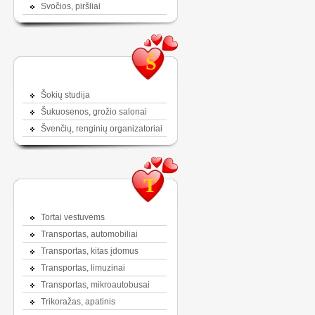
Svočios, piršliai
Š
Šokių studija
Šukuosenos, grožio salonai
Švenčių, renginių organizatoriai
T
Tortai vestuvėms
Transportas, automobiliai
Transportas, kitas įdomus
Transportas, limuzinai
Transportas, mikroautobusai
Trikoražas, apatinis