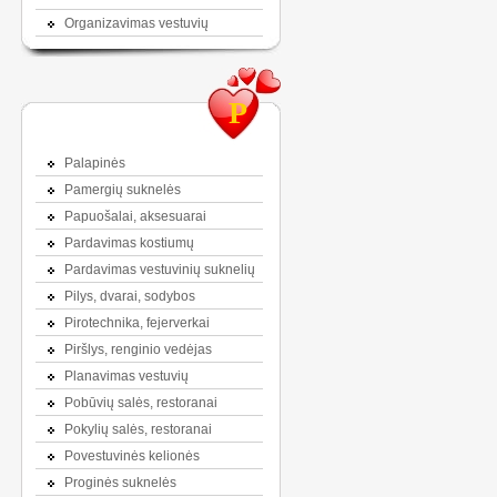
Organizavimas vestuvių
P
Palapinės
Pamergių suknelės
Papuošalai, aksesuarai
Pardavimas kostiumų
Pardavimas vestuvinių suknelių
Pilys, dvarai, sodybos
Pirotechnika, fejerverkai
Piršlys, renginio vedėjas
Planavimas vestuvių
Pobūvių salės, restoranai
Pokylių salės, restoranai
Povestuvinės kelionės
Proginės suknelės