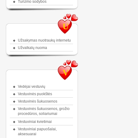
Turizmo sodybos
U
Užsakymas nuotraukų internetu
Užvalkalų nuoma
V
Vedėjai vestuvių
Vestuvinės puokštės
Vestuvinės šukuosenos
Vestuvinės šukuosenos, grožio
procedūros, soliariumai
Vestuviniai kvietimai
Vestuviniai papuošalai,
aksesuarai