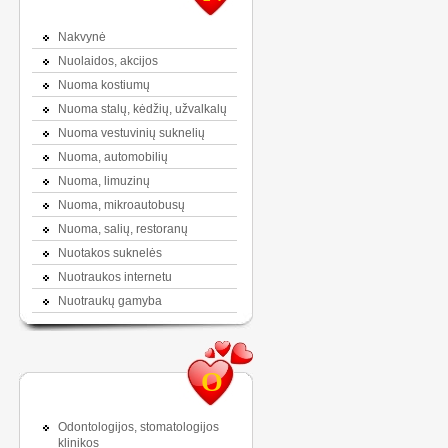
Nakvynė
Nuolaidos, akcijos
Nuoma kostiumų
Nuoma stalų, kėdžių, užvalkalų
Nuoma vestuvinių suknelių
Nuoma, automobilių
Nuoma, limuzinų
Nuoma, mikroautobusų
Nuoma, salių, restoranų
Nuotakos suknelės
Nuotraukos internetu
Nuotraukų gamyba
O
Odontologijos, stomatologijos
klinikos