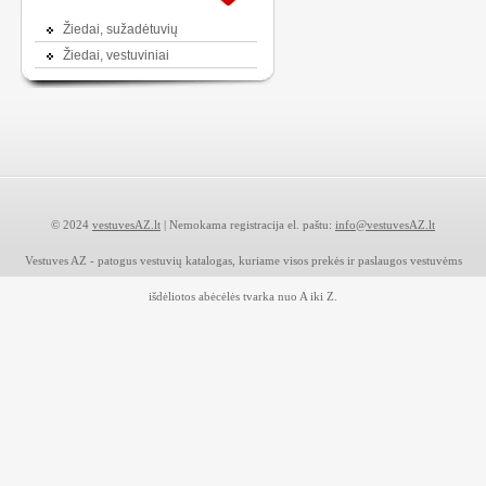
Žiedai, sužadėtuvių
Žiedai, vestuviniai
© 2024
vestuvesAZ.lt
| Nemokama registracija el. paštu:
info@vestuvesAZ.lt
Vestuves AZ - patogus vestuvių katalogas, kuriame visos prekės ir paslaugos vestuvėms
išdėliotos abėcėlės tvarka nuo A iki Z.