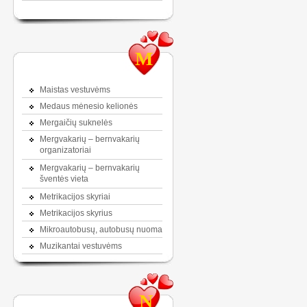
M
Maistas vestuvėms
Medaus mėnesio kelionės
Mergaičių suknelės
Mergvakarių – bernvakarių
organizatoriai
Mergvakarių – bernvakarių
šventės vieta
Metrikacijos skyriai
Metrikacijos skyrius
Mikroautobusų, autobusų nuoma
Muzikantai vestuvėms
N