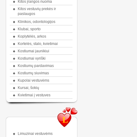
Kitos įrangos nuoma
Kitos vestuvių prekės ir
paslaugos
Klinikos, odontologijos
Klubai, sporto
Koplytėlės, arkos
Kortelės, stalo, kvietimai
Kostiumai jaunikiui
Kostiumai vyriški
Kostiumų pardavimas
Kostiumų siuvimas
Kupolai vestuvėms
Kursai, šokių
Kvietimai į vestuves
L
Limuzinai vestuvėms