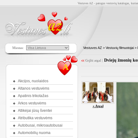
Vestuves AZ - patogus vestuvių katalogas, kuriam
Miestas:
Vestuves AZ
>
Vestuvių filmuotojai
>
Dviejų žmonių ko
Grįžti atgal
|
A
Akcijos, nuolaidos
Altanos vestuvėms
Apatinis trikotažas
Arkos vestuvėms
« Atgal
Atlikėjai jūsų šventei
Atributika vestuvėms
Autobusai, mikroautobusai
Automobilių nuoma