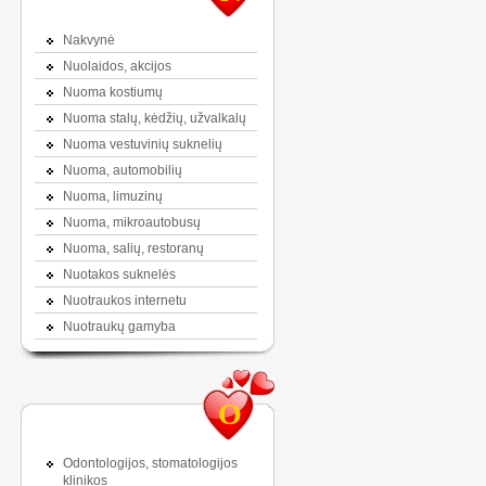
Nakvynė
Nuolaidos, akcijos
Nuoma kostiumų
Nuoma stalų, kėdžių, užvalkalų
Nuoma vestuvinių suknelių
Nuoma, automobilių
Nuoma, limuzinų
Nuoma, mikroautobusų
Nuoma, salių, restoranų
Nuotakos suknelės
Nuotraukos internetu
Nuotraukų gamyba
O
Odontologijos, stomatologijos
klinikos