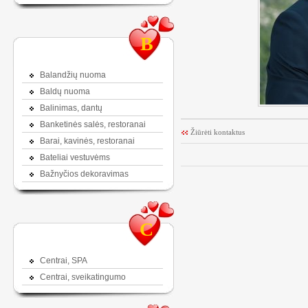
B
Balandžių nuoma
Baldų nuoma
Balinimas, dantų
Banketinės salės, restoranai
Žiūrėti kontaktus
Barai, kavinės, restoranai
Bateliai vestuvėms
Bažnyčios dekoravimas
C
Centrai, SPA
Centrai, sveikatingumo