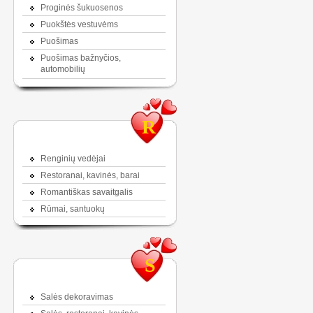
Proginės šukuosenos
Puokštės vestuvėms
Puošimas
Puošimas bažnyčios,
automobilių
R
Renginių vedėjai
Restoranai, kavinės, barai
Romantiškas savaitgalis
Rūmai, santuokų
S
Salės dekoravimas