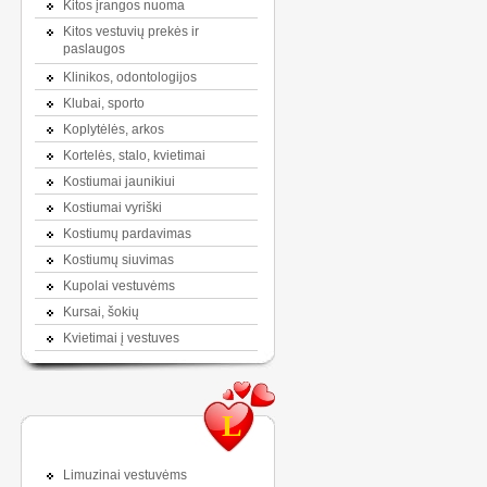
Kitos įrangos nuoma
Kitos vestuvių prekės ir
paslaugos
Klinikos, odontologijos
Klubai, sporto
Koplytėlės, arkos
Kortelės, stalo, kvietimai
Kostiumai jaunikiui
Kostiumai vyriški
Kostiumų pardavimas
Kostiumų siuvimas
Kupolai vestuvėms
Kursai, šokių
Kvietimai į vestuves
L
Limuzinai vestuvėms