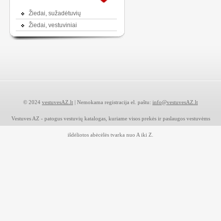
Žiedai, sužadėtuvių
Žiedai, vestuviniai
© 2024
vestuvesAZ.lt
| Nemokama registracija el. paštu:
info@vestuvesAZ.lt
Vestuves AZ - patogus vestuvių katalogas, kuriame visos prekės ir paslaugos vestuvėms
išdėliotos abėcėlės tvarka nuo A iki Z.