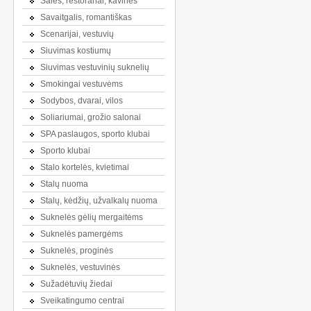
Salės, restoranai, kavinės
Savaitgalis, romantiškas
Scenarijai, vestuvių
Siuvimas kostiumų
Siuvimas vestuvinių suknelių
Smokingai vestuvėms
Sodybos, dvarai, vilos
Soliariumai, grožio salonai
SPA paslaugos, sporto klubai
Sporto klubai
Stalo kortelės, kvietimai
Stalų nuoma
Stalų, kėdžių, užvalkalų nuoma
Suknelės gėlių mergaitėms
Suknelės pamergėms
Suknelės, proginės
Suknelės, vestuvinės
Sužadėtuvių žiedai
Sveikatingumo centrai