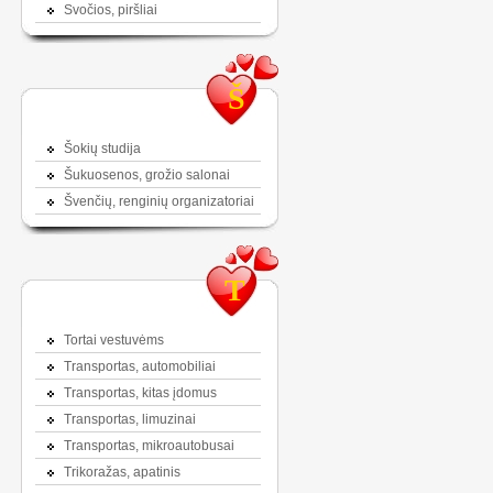
Svočios, piršliai
Š
Šokių studija
Šukuosenos, grožio salonai
Švenčių, renginių organizatoriai
T
Tortai vestuvėms
Transportas, automobiliai
Transportas, kitas įdomus
Transportas, limuzinai
Transportas, mikroautobusai
Trikoražas, apatinis