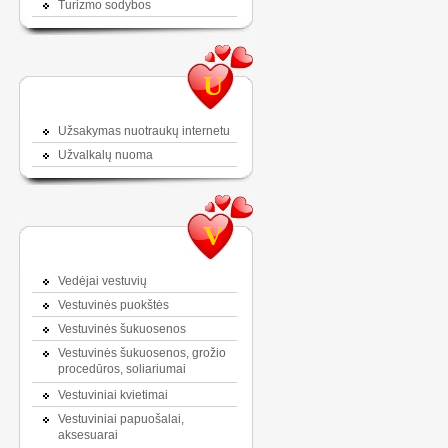
Turizmo sodybos
U
Užsakymas nuotraukų internetu
Užvalkalų nuoma
V
Vedėjai vestuvių
Vestuvinės puokštės
Vestuvinės šukuosenos
Vestuvinės šukuosenos, grožio
procedūros, soliariumai
Vestuviniai kvietimai
Vestuviniai papuošalai,
aksesuarai