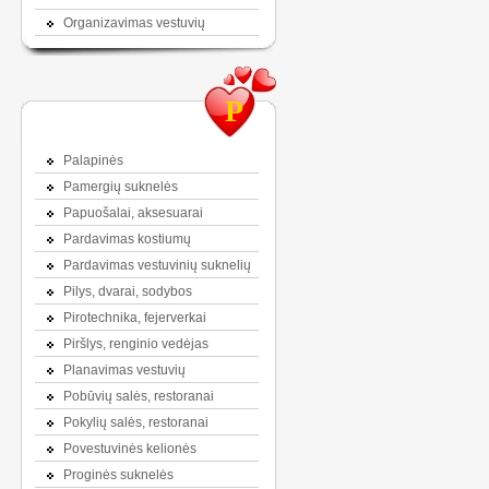
Organizavimas vestuvių
P
Palapinės
Pamergių suknelės
Papuošalai, aksesuarai
Pardavimas kostiumų
Pardavimas vestuvinių suknelių
Pilys, dvarai, sodybos
Pirotechnika, fejerverkai
Piršlys, renginio vedėjas
Planavimas vestuvių
Pobūvių salės, restoranai
Pokylių salės, restoranai
Povestuvinės kelionės
Proginės suknelės