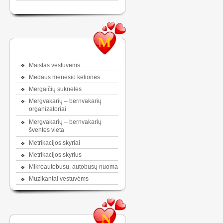
M
Maistas vestuvėms
Medaus mėnesio kelionės
Mergaičių suknelės
Mergvakarių – bernvakarių
organizatoriai
Mergvakarių – bernvakarių
šventės vieta
Metrikacijos skyriai
Metrikacijos skyrius
Mikroautobusų, autobusų nuoma
Muzikantai vestuvėms
N