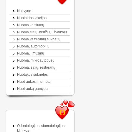
Nakvynė
Nuolaidos, akcijos
Nuoma kostiumų
Nuoma stalų, kėdžių, užvalkalų
Nuoma vestuvinių suknelių
Nuoma, automobilių
Nuoma, limuzinų
Nuoma, mikroautobusų
Nuoma, salių, restoranų
Nuotakos suknelės
Nuotraukos internetu
Nuotraukų gamyba
O
Odontologijos, stomatologijos
klinikos