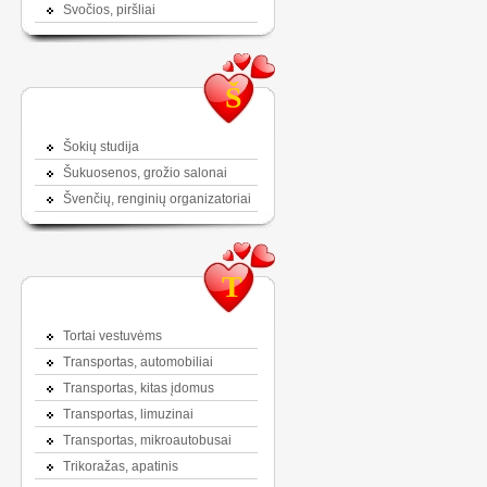
Svočios, piršliai
Š
Šokių studija
Šukuosenos, grožio salonai
Švenčių, renginių organizatoriai
T
Tortai vestuvėms
Transportas, automobiliai
Transportas, kitas įdomus
Transportas, limuzinai
Transportas, mikroautobusai
Trikoražas, apatinis