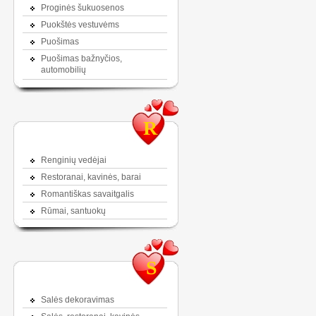
Proginės šukuosenos
Puokštės vestuvėms
Puošimas
Puošimas bažnyčios,
automobilių
R
Renginių vedėjai
Restoranai, kavinės, barai
Romantiškas savaitgalis
Rūmai, santuokų
S
Salės dekoravimas