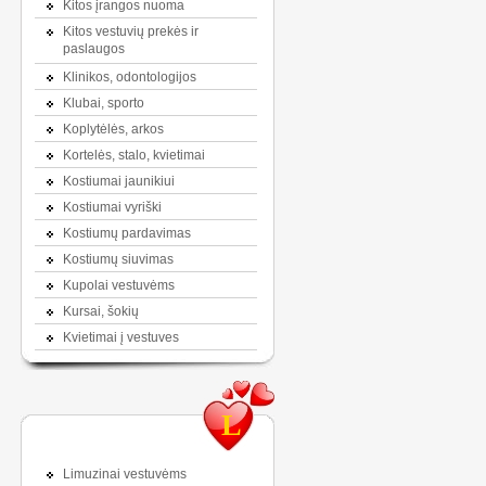
Kitos įrangos nuoma
Kitos vestuvių prekės ir
paslaugos
Klinikos, odontologijos
Klubai, sporto
Koplytėlės, arkos
Kortelės, stalo, kvietimai
Kostiumai jaunikiui
Kostiumai vyriški
Kostiumų pardavimas
Kostiumų siuvimas
Kupolai vestuvėms
Kursai, šokių
Kvietimai į vestuves
L
Limuzinai vestuvėms