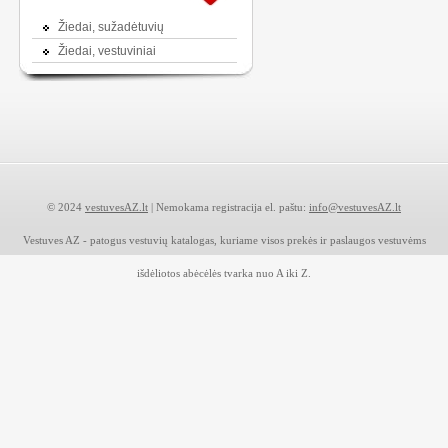
Žiedai, sužadėtuvių
Žiedai, vestuviniai
© 2024
vestuvesAZ.lt
| Nemokama registracija el. paštu:
info@vestuvesAZ.lt
Vestuves AZ - patogus vestuvių katalogas, kuriame visos prekės ir paslaugos vestuvėms
išdėliotos abėcėlės tvarka nuo A iki Z.