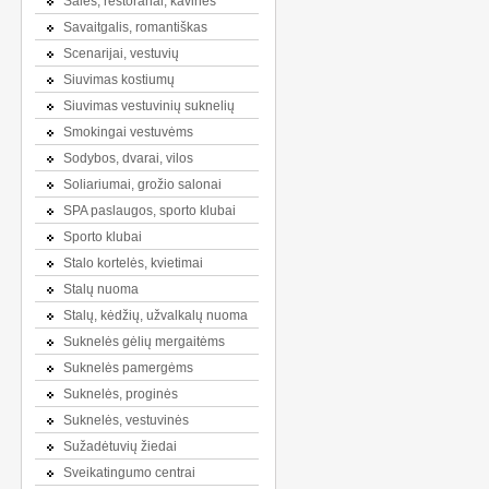
Salės, restoranai, kavinės
Savaitgalis, romantiškas
Scenarijai, vestuvių
Siuvimas kostiumų
Siuvimas vestuvinių suknelių
Smokingai vestuvėms
Sodybos, dvarai, vilos
Soliariumai, grožio salonai
SPA paslaugos, sporto klubai
Sporto klubai
Stalo kortelės, kvietimai
Stalų nuoma
Stalų, kėdžių, užvalkalų nuoma
Suknelės gėlių mergaitėms
Suknelės pamergėms
Suknelės, proginės
Suknelės, vestuvinės
Sužadėtuvių žiedai
Sveikatingumo centrai