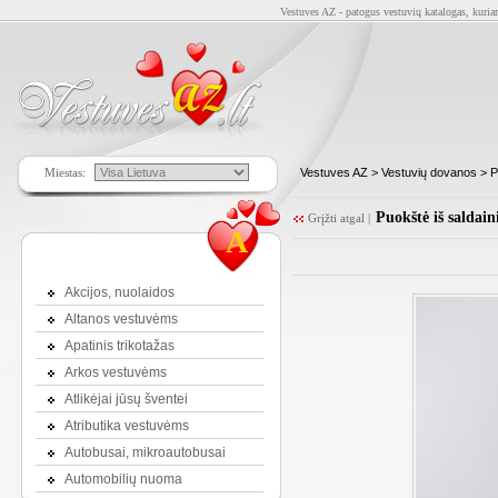
Vestuves AZ - patogus vestuvių katalogas, kuriam
Miestas:
Vestuves AZ
>
Vestuvių dovanos
>
P
Puokštė iš saldain
Grįžti atgal
|
A
Akcijos, nuolaidos
Altanos vestuvėms
Apatinis trikotažas
Arkos vestuvėms
Atlikėjai jūsų šventei
Atributika vestuvėms
Autobusai, mikroautobusai
Automobilių nuoma