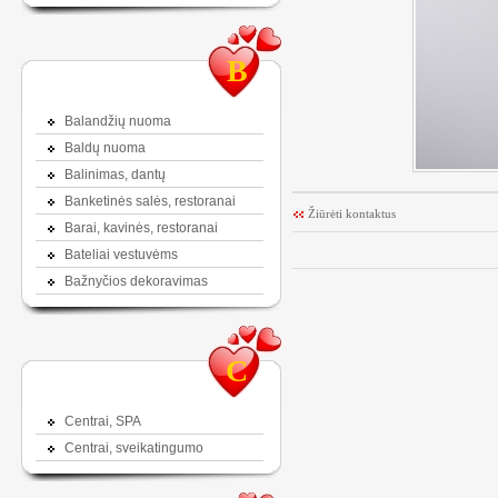
B
Balandžių nuoma
Baldų nuoma
Balinimas, dantų
Banketinės salės, restoranai
Žiūrėti kontaktus
Barai, kavinės, restoranai
Bateliai vestuvėms
Bažnyčios dekoravimas
C
Centrai, SPA
Centrai, sveikatingumo