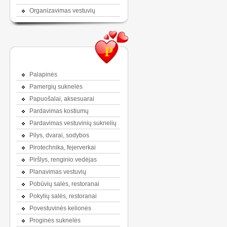
Organizavimas vestuvių
P
Palapinės
Pamergių suknelės
Papuošalai, aksesuarai
Pardavimas kostiumų
Pardavimas vestuvinių suknelių
Pilys, dvarai, sodybos
Pirotechnika, fejerverkai
Piršlys, renginio vedėjas
Planavimas vestuvių
Pobūvių salės, restoranai
Pokylių salės, restoranai
Povestuvinės kelionės
Proginės suknelės