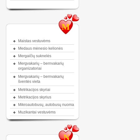
M
Maistas vestuvėms
Medaus mėnesio kelionės
Mergaičių suknelės
Mergvakarių – bernvakarių
organizatoriai
Mergvakarių – bernvakarių
šventės vieta
Metrikacijos skyriai
Metrikacijos skyrius
Mikroautobusų, autobusų nuoma
Muzikantai vestuvėms
N