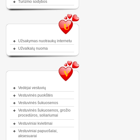
Turizmo sodybos
U
Užsakymas nuotraukų internetu
Užvalkalų nuoma
V
Vedėjai vestuvių
Vestuvinės puokštės
Vestuvinės šukuosenos
Vestuvinės šukuosenos, grožio
procedūros, soliariumai
Vestuviniai kvietimai
Vestuviniai papuošalai,
aksesuarai