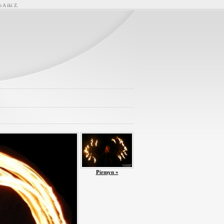
o A iki Z.
Pirmyn »