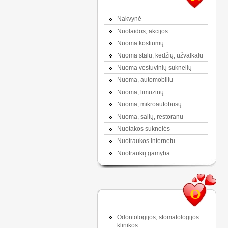
Nakvynė
Nuolaidos, akcijos
Nuoma kostiumų
Nuoma stalų, kėdžių, užvalkalų
Nuoma vestuvinių suknelių
Nuoma, automobilių
Nuoma, limuzinų
Nuoma, mikroautobusų
Nuoma, salių, restoranų
Nuotakos suknelės
Nuotraukos internetu
Nuotraukų gamyba
O
Odontologijos, stomatologijos
klinikos