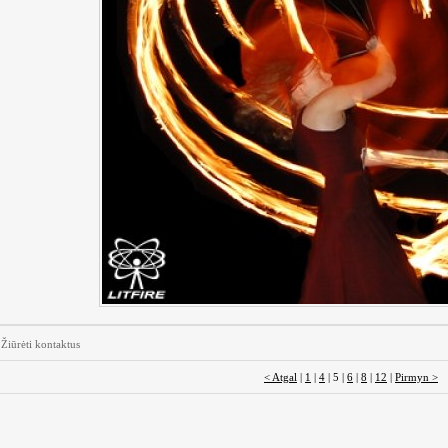
Žiūrėti kontaktus
< Atgal
|
1
|
4
| 5 |
6
|
8
|
12
|
Pirmyn >