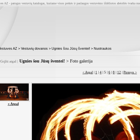
ves AZ - patogus vestuvių katalogas, kuriame visos prekės ir paslaugos vestuvėms išdėliotos abėcėlės tvarka nu
estuves AZ
>
Vestuvių dovanos
>
Ugnies šou Jūsų šventei!
> Nuotraukos
Ugnies šou Jūsų šventei!
> Foto galerija
Grįžti atgal
|
< Atgal
|
1
|
4
| 5 |
6
|
8
|
12
|
Pirmyn >
« Atgal