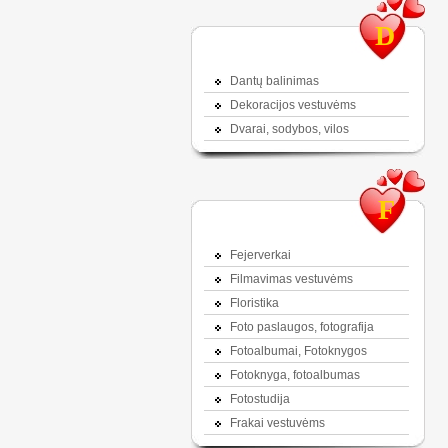
D
Dantų balinimas
Dekoracijos vestuvėms
Dvarai, sodybos, vilos
F
Fejerverkai
Filmavimas vestuvėms
Floristika
Foto paslaugos, fotografija
Fotoalbumai, Fotoknygos
Fotoknyga, fotoalbumas
Fotostudija
Frakai vestuvėms