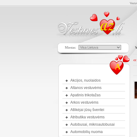
Vestu
Miestas:
V
A
Akcijos, nuolaidos
Altanos vestuvėms
Apatinis trikotažas
Arkos vestuvėms
Atlikėjai jūsų šventei
Atributika vestuvėms
Autobusai, mikroautobusai
Automobilių nuoma