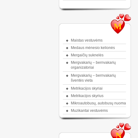
M
Maistas vestuvėms
Medaus mėnesio kelionės
Mergaičių suknelės
Mergvakarių – bernvakarių
organizatoriai
Mergvakarių – bernvakarių
šventės vieta
Metrikacijos skyriai
Metrikacijos skyrius
Mikroautobusų, autobusų nuoma
Muzikantai vestuvėms
N