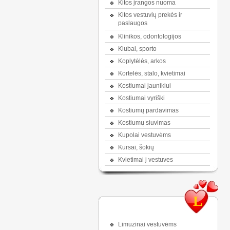
Kitos įrangos nuoma
Kitos vestuvių prekės ir
paslaugos
Klinikos, odontologijos
Klubai, sporto
Koplytėlės, arkos
Kortelės, stalo, kvietimai
Kostiumai jaunikiui
Kostiumai vyriški
Kostiumų pardavimas
Kostiumų siuvimas
Kupolai vestuvėms
Kursai, šokių
Kvietimai į vestuves
L
Limuzinai vestuvėms