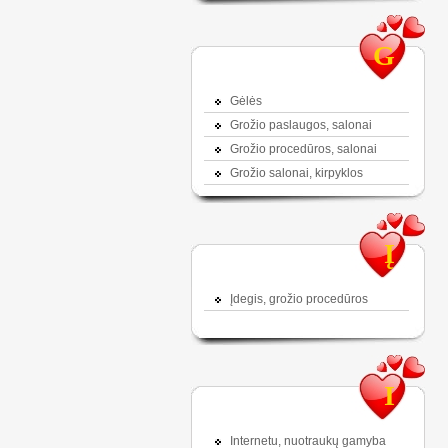
G
Gėlės
Grožio paslaugos, salonai
Grožio procedūros, salonai
Grožio salonai, kirpyklos
Į
Įdegis, grožio procedūros
I
Internetu, nuotraukų gamyba