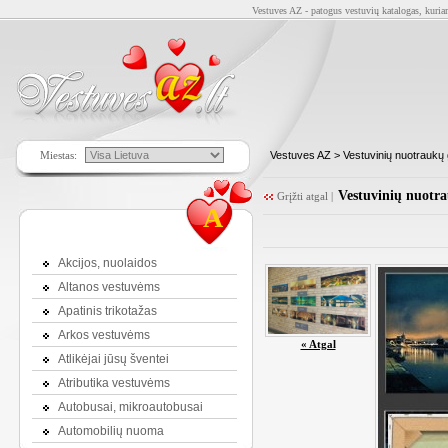
Vestuves AZ - patogus vestuvių katalogas, kuriam
Miestas:
Vestuves AZ
>
Vestuvinių nuotrauk
Vestuvinių nuotra
Grįžti atgal
|
A
Akcijos, nuolaidos
Altanos vestuvėms
Apatinis trikotažas
Arkos vestuvėms
« Atgal
Atlikėjai jūsų šventei
Atributika vestuvėms
Autobusai, mikroautobusai
Automobilių nuoma