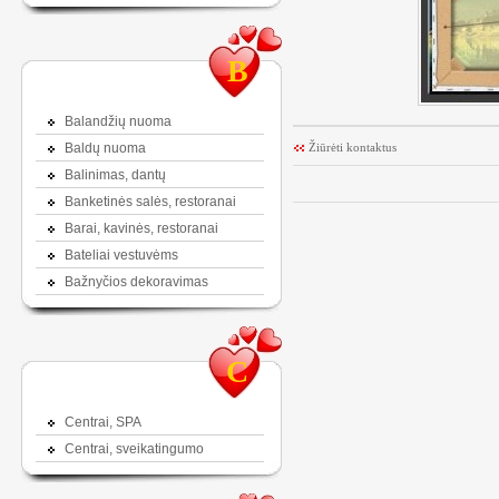
B
Balandžių nuoma
Baldų nuoma
Žiūrėti kontaktus
Balinimas, dantų
Banketinės salės, restoranai
Barai, kavinės, restoranai
Bateliai vestuvėms
Bažnyčios dekoravimas
C
Centrai, SPA
Centrai, sveikatingumo