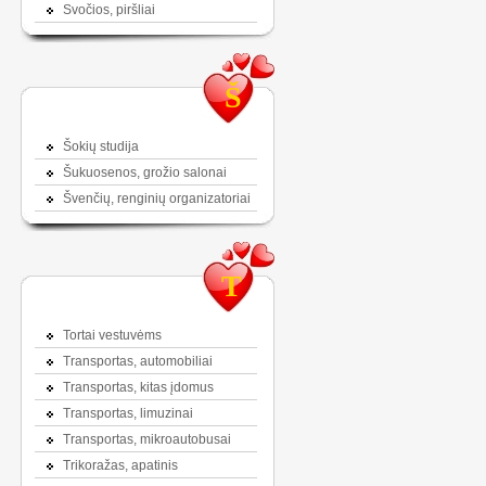
Svočios, piršliai
Š
Šokių studija
Šukuosenos, grožio salonai
Švenčių, renginių organizatoriai
T
Tortai vestuvėms
Transportas, automobiliai
Transportas, kitas įdomus
Transportas, limuzinai
Transportas, mikroautobusai
Trikoražas, apatinis