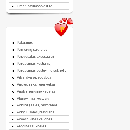
Organizavimas vestuvių
P
Palapinės
Pamergių suknelės
Papuošalai, aksesuarai
Pardavimas kostiumų
Pardavimas vestuvinių suknelių
Pilys, dvarai, sodybos
Pirotechnika, fejerverkai
Piršlys, renginio vedėjas
Planavimas vestuvių
Pobūvių salės, restoranai
Pokylių salės, restoranai
Povestuvinės kelionės
Proginės suknelės