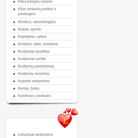
Kitos įrangos nuoma
Kitos vestuvių prekės ir
paslaugos
Klinikos, odontologijos
Klubai, sporto
Koplytėlės, arkos
Kortelės, stalo, kvietimai
Kostiumai jaunikiui
Kostiumai vyriški
Kostiumų pardavimas
Kostiumų siuvimas
Kupolai vestuvėms
Kursai, šokių
Kvietimai į vestuves
L
Limuzinai vestuvėms