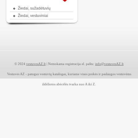
Žiedai, sužadėtuvių
Žiedai, vestuviniai
© 2024
vestuvesAZ.lt
| Nemokama registracija el. paštu:
info@vestuvesAZ.lt
Vestuves AZ - patogus vestuvių katalogas, kuriame visos prekės ir paslaugos vestuvėms
išdėliotos abėcėlės tvarka nuo A iki Z.