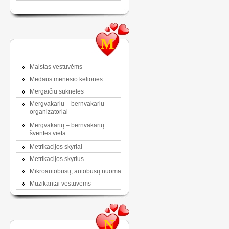
M
Maistas vestuvėms
Medaus mėnesio kelionės
Mergaičių suknelės
Mergvakarių – bernvakarių
organizatoriai
Mergvakarių – bernvakarių
šventės vieta
Metrikacijos skyriai
Metrikacijos skyrius
Mikroautobusų, autobusų nuoma
Muzikantai vestuvėms
N