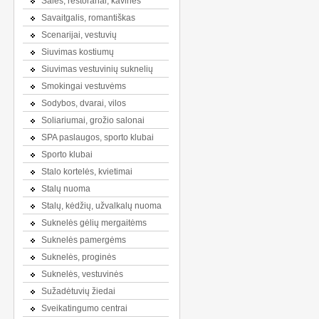
Salės, restoranai, kavinės
Savaitgalis, romantiškas
Scenarijai, vestuvių
Siuvimas kostiumų
Siuvimas vestuvinių suknelių
Smokingai vestuvėms
Sodybos, dvarai, vilos
Soliariumai, grožio salonai
SPA paslaugos, sporto klubai
Sporto klubai
Stalo kortelės, kvietimai
Stalų nuoma
Stalų, kėdžių, užvalkalų nuoma
Suknelės gėlių mergaitėms
Suknelės pamergėms
Suknelės, proginės
Suknelės, vestuvinės
Sužadėtuvių žiedai
Sveikatingumo centrai