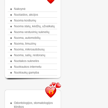
Nakvynė
Nuolaidos, akcijos
Nuoma kostiumų
Nuoma stalų, kėdžių, užvalkalų
Nuoma vestuvinių suknelių
Nuoma, automobilių
Nuoma, limuzinų
Nuoma, mikroautobusų
Nuoma, salių, restoranų
Nuotakos suknelės
Nuotraukos internetu
Nuotraukų gamyba
O
Odontologijos, stomatologijos
klinikos