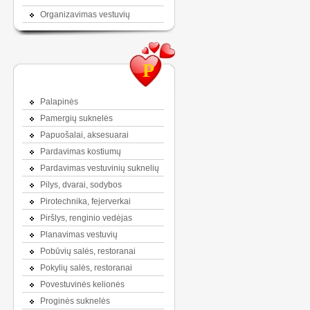
Organizavimas vestuvių
P
Palapinės
Pamergių suknelės
Papuošalai, aksesuarai
Pardavimas kostiumų
Pardavimas vestuvinių suknelių
Pilys, dvarai, sodybos
Pirotechnika, fejerverkai
Piršlys, renginio vedėjas
Planavimas vestuvių
Pobūvių salės, restoranai
Pokylių salės, restoranai
Povestuvinės kelionės
Proginės suknelės