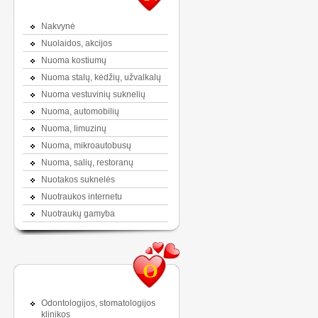
Nakvynė
Nuolaidos, akcijos
Nuoma kostiumų
Nuoma stalų, kėdžių, užvalkalų
Nuoma vestuvinių suknelių
Nuoma, automobilių
Nuoma, limuzinų
Nuoma, mikroautobusų
Nuoma, salių, restoranų
Nuotakos suknelės
Nuotraukos internetu
Nuotraukų gamyba
O
Odontologijos, stomatologijos
klinikos