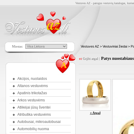
Vestuves AZ - patogus vestuvių katalogas, kuriam
Miestas:
Vestuves AZ
>
Vestuviniai žiedai
>
Pa
Patys nuostabiausi
Grįžti atgal
|
A
Akcijos, nuolaidos
Altanos vestuvėms
Apatinis trikotažas
Arkos vestuvėms
Atlikėjai jūsų šventei
« Atgal
Atributika vestuvėms
Autobusai, mikroautobusai
Automobilių nuoma