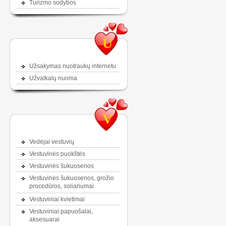
Turizmo sodybos
U
Užsakymas nuotraukų internetu
Užvalkalų nuoma
V
Vedėjai vestuvių
Vestuvinės puokštės
Vestuvinės šukuosenos
Vestuvinės šukuosenos, grožio
procedūros, soliariumai
Vestuviniai kvietimai
Vestuviniai papuošalai,
aksesuarai