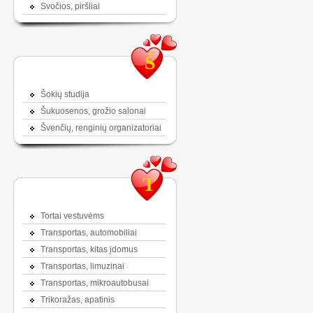
Svočios, piršliai
Š
Šokių studija
Šukuosenos, grožio salonai
Švenčių, renginių organizatoriai
T
Tortai vestuvėms
Transportas, automobiliai
Transportas, kitas įdomus
Transportas, limuzinai
Transportas, mikroautobusai
Trikoražas, apatinis