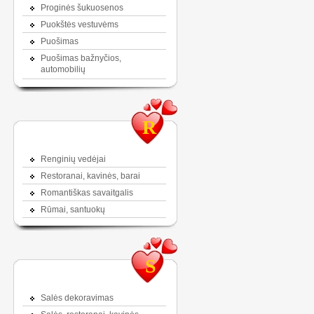
Proginės šukuosenos
Puokštės vestuvėms
Puošimas
Puošimas bažnyčios,
automobilių
R
Renginių vedėjai
Restoranai, kavinės, barai
Romantiškas savaitgalis
Rūmai, santuokų
S
Salės dekoravimas