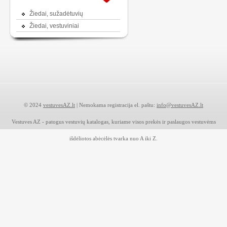
Žiedai, sužadėtuvių
Žiedai, vestuviniai
© 2024
vestuvesAZ.lt
| Nemokama registracija el. paštu:
info@vestuvesAZ.lt
Vestuves AZ - patogus vestuvių katalogas, kuriame visos prekės ir paslaugos vestuvėms
išdėliotos abėcėlės tvarka nuo A iki Z.