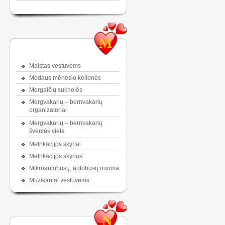
M
Maistas vestuvėms
Medaus mėnesio kelionės
Mergaičių suknelės
Mergvakarių – bernvakarių
organizatoriai
Mergvakarių – bernvakarių
šventės vieta
Metrikacijos skyriai
Metrikacijos skyrius
Mikroautobusų, autobusų nuoma
Muzikantai vestuvėms
N