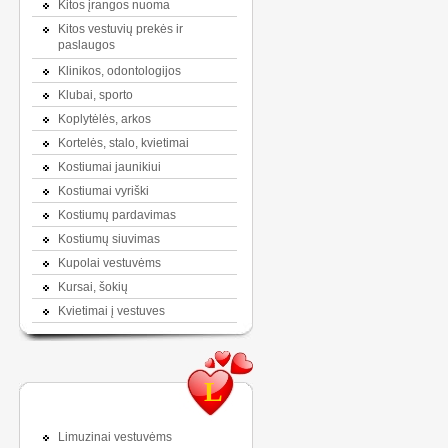
Kitos įrangos nuoma
Kitos vestuvių prekės ir
paslaugos
Klinikos, odontologijos
Klubai, sporto
Koplytėlės, arkos
Kortelės, stalo, kvietimai
Kostiumai jaunikiui
Kostiumai vyriški
Kostiumų pardavimas
Kostiumų siuvimas
Kupolai vestuvėms
Kursai, šokių
Kvietimai į vestuves
L
Limuzinai vestuvėms