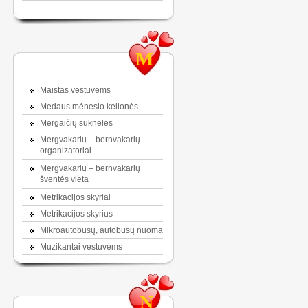
M
Maistas vestuvėms
Medaus mėnesio kelionės
Mergaičių suknelės
Mergvakarių – bernvakarių
organizatoriai
Mergvakarių – bernvakarių
šventės vieta
Metrikacijos skyriai
Metrikacijos skyrius
Mikroautobusų, autobusų nuoma
Muzikantai vestuvėms
N