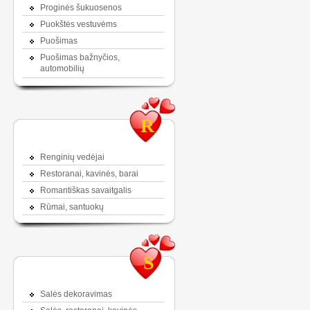
Proginės šukuosenos
Puokštės vestuvėms
Puošimas
Puošimas bažnyčios,
automobilių
R
Renginių vedėjai
Restoranai, kavinės, barai
Romantiškas savaitgalis
Rūmai, santuokų
S
Salės dekoravimas