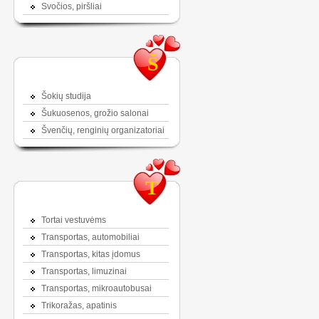
Svočios, piršliai
Š
Šokių studija
Šukuosenos, grožio salonai
Švenčių, renginių organizatoriai
T
Tortai vestuvėms
Transportas, automobiliai
Transportas, kitas įdomus
Transportas, limuzinai
Transportas, mikroautobusai
Trikoražas, apatinis