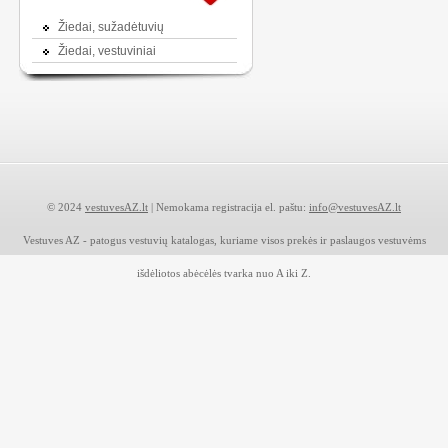
Žiedai, sužadėtuvių
Žiedai, vestuviniai
© 2024
vestuvesAZ.lt
| Nemokama registracija el. paštu:
info@vestuvesAZ.lt
Vestuves AZ - patogus vestuvių katalogas, kuriame visos prekės ir paslaugos vestuvėms
išdėliotos abėcėlės tvarka nuo A iki Z.