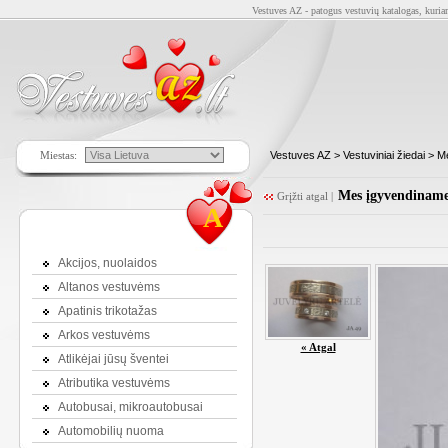
Vestuves AZ - patogus vestuvių katalogas, kuriam
Miestas:
Vestuves AZ
>
Vestuviniai žiedai
>
Me
Mes įgyvendiname 
Grįžti atgal
|
A
Akcijos, nuolaidos
Altanos vestuvėms
Apatinis trikotažas
Arkos vestuvėms
« Atgal
Atlikėjai jūsų šventei
Atributika vestuvėms
Autobusai, mikroautobusai
Automobilių nuoma