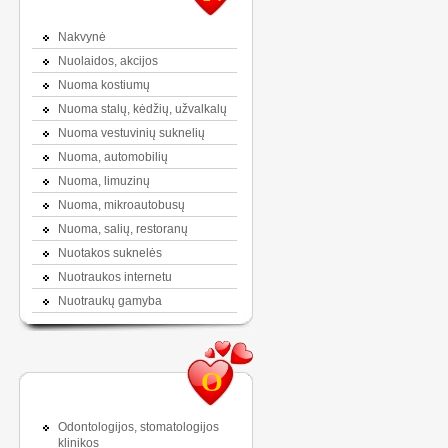
Nakvynė
Nuolaidos, akcijos
Nuoma kostiumų
Nuoma stalų, kėdžių, užvalkalų
Nuoma vestuvinių suknelių
Nuoma, automobilių
Nuoma, limuzinų
Nuoma, mikroautobusų
Nuoma, salių, restoranų
Nuotakos suknelės
Nuotraukos internetu
Nuotraukų gamyba
O
Odontologijos, stomatologijos
klinikos