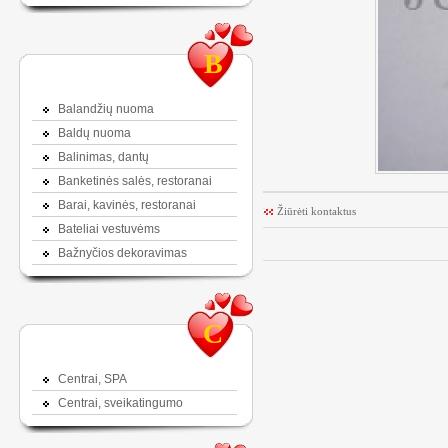
B
Balandžių nuoma
Baldų nuoma
Balinimas, dantų
Banketinės salės, restoranai
Barai, kavinės, restoranai
Žiūrėti kontaktus
Bateliai vestuvėms
Bažnyčios dekoravimas
C
Centrai, SPA
Centrai, sveikatingumo