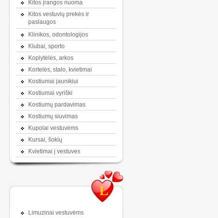
Kitos įrangos nuoma
Kitos vestuvių prekės ir
paslaugos
Klinikos, odontologijos
Klubai, sporto
Koplytėlės, arkos
Kortelės, stalo, kvietimai
Kostiumai jaunikiui
Kostiumai vyriški
Kostiumų pardavimas
Kostiumų siuvimas
Kupolai vestuvėms
Kursai, šokių
Kvietimai į vestuves
L
Limuzinai vestuvėms