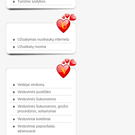
Turizmo sodybos
U
Užsakymas nuotraukų internetu
Užvalkalų nuoma
V
Vedėjai vestuvių
Vestuvinės puokštės
Vestuvinės šukuosenos
Vestuvinės šukuosenos, grožio
procedūros, soliariumai
Vestuviniai kvietimai
Vestuviniai papuošalai,
aksesuarai