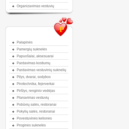
Organizavimas vestuvių
P
Palapinės
Pamergių suknelės
Papuošalai, aksesuarai
Pardavimas kostiumų
Pardavimas vestuvinių suknelių
Pilys, dvarai, sodybos
Pirotechnika, fejerverkai
Piršlys, renginio vedėjas
Planavimas vestuvių
Pobūvių salės, restoranai
Pokylių salės, restoranai
Povestuvinės kelionės
Proginės suknelės