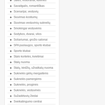
Salės, restoranai, kavinės
Savaitgalis, romantiškas
Scenarijai, vestuvių
Siuvimas kostiumų
Siuvimas vestuvinių suknelių
Smokingai vestuvėms
Sodybos, dvarai, vilos
Soliariumai, grožio salonai
SPA paslaugos, sporto klubai
Sporto klubai
Stalo kortelės, kvietimai
Stalų nuoma
Stalų, kėdžių, užvalkalų nuoma
Suknelės gėlių mergaitėms
Suknelės pamergėms
Suknelės, proginės
Suknelės, vestuvinės
Sužadėtuvių žiedai
Sveikatingumo centrai