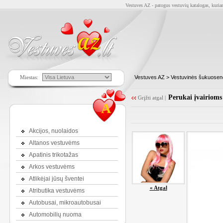
Vestuves AZ - patogus vestuvių katalogas, kuriam
Miestas:
Vestuves AZ
>
Vestuvinės šukuoseno
Perukai įvairiom
Grįžti atgal
|
A
Akcijos, nuolaidos
Altanos vestuvėms
Apatinis trikotažas
Arkos vestuvėms
Atlikėjai jūsų šventei
« Atgal
Atributika vestuvėms
Autobusai, mikroautobusai
Automobilių nuoma