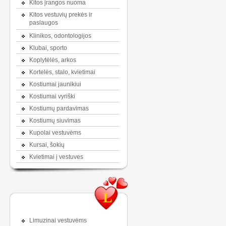
Kitos įrangos nuoma
Kitos vestuvių prekės ir
paslaugos
Klinikos, odontologijos
Klubai, sporto
Koplytėlės, arkos
Kortelės, stalo, kvietimai
Kostiumai jaunikiui
Kostiumai vyriški
Kostiumų pardavimas
Kostiumų siuvimas
Kupolai vestuvėms
Kursai, šokių
Kvietimai į vestuves
L
Limuzinai vestuvėms