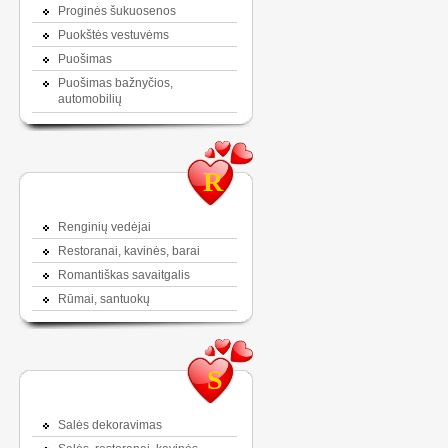
Proginės šukuosenos
Puokštės vestuvėms
Puošimas
Puošimas bažnyčios,
automobilių
R
Renginių vedėjai
Restoranai, kavinės, barai
Romantiškas savaitgalis
Rūmai, santuokų
S
Salės dekoravimas