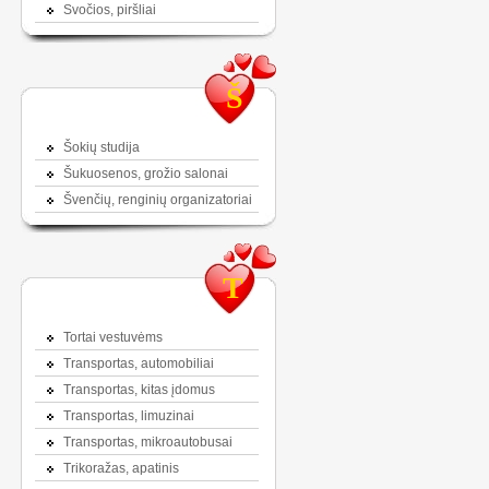
Svočios, piršliai
Š
Šokių studija
Šukuosenos, grožio salonai
Švenčių, renginių organizatoriai
T
Tortai vestuvėms
Transportas, automobiliai
Transportas, kitas įdomus
Transportas, limuzinai
Transportas, mikroautobusai
Trikoražas, apatinis