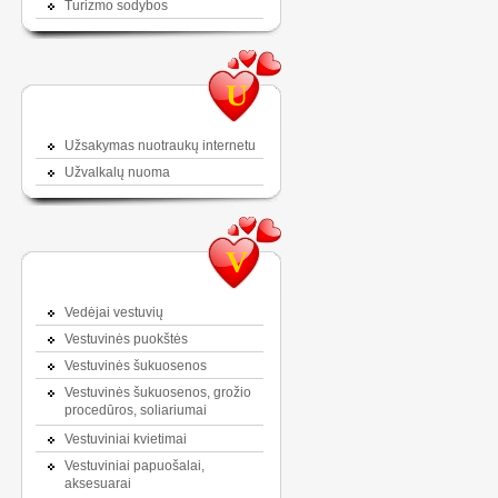
Turizmo sodybos
U
Užsakymas nuotraukų internetu
Užvalkalų nuoma
V
Vedėjai vestuvių
Vestuvinės puokštės
Vestuvinės šukuosenos
Vestuvinės šukuosenos, grožio
procedūros, soliariumai
Vestuviniai kvietimai
Vestuviniai papuošalai,
aksesuarai