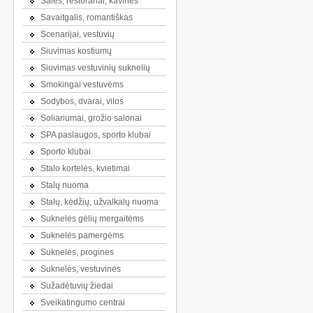
Salės, restoranai, kavinės
Savaitgalis, romantiškas
Scenarijai, vestuvių
Siuvimas kostiumų
Siuvimas vestuvinių suknelių
Smokingai vestuvėms
Sodybos, dvarai, vilos
Soliariumai, grožio salonai
SPA paslaugos, sporto klubai
Sporto klubai
Stalo kortelės, kvietimai
Stalų nuoma
Stalų, kėdžių, užvalkalų nuoma
Suknelės gėlių mergaitėms
Suknelės pamergėms
Suknelės, proginės
Suknelės, vestuvinės
Sužadėtuvių žiedai
Sveikatingumo centrai