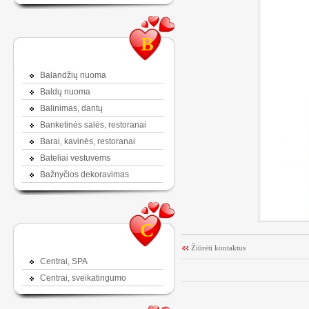
B
Balandžių nuoma
Baldų nuoma
Balinimas, dantų
Banketinės salės, restoranai
Barai, kavinės, restoranai
Bateliai vestuvėms
Bažnyčios dekoravimas
C
Žiūrėti kontaktus
Centrai, SPA
Centrai, sveikatingumo