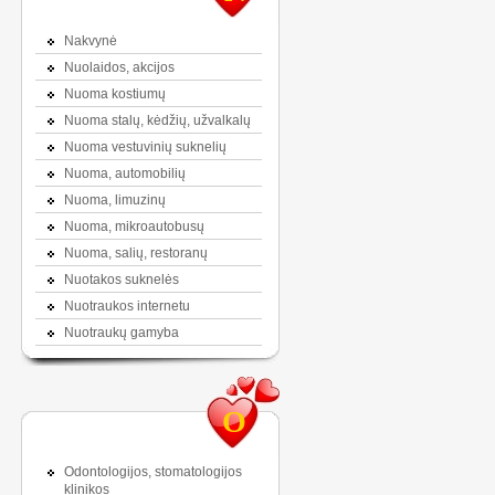
Nakvynė
Nuolaidos, akcijos
Nuoma kostiumų
Nuoma stalų, kėdžių, užvalkalų
Nuoma vestuvinių suknelių
Nuoma, automobilių
Nuoma, limuzinų
Nuoma, mikroautobusų
Nuoma, salių, restoranų
Nuotakos suknelės
Nuotraukos internetu
Nuotraukų gamyba
O
Odontologijos, stomatologijos
klinikos