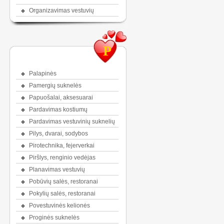
Organizavimas vestuvių
P
Palapinės
Pamergių suknelės
Papuošalai, aksesuarai
Pardavimas kostiumų
Pardavimas vestuvinių suknelių
Pilys, dvarai, sodybos
Pirotechnika, fejerverkai
Piršlys, renginio vedėjas
Planavimas vestuvių
Pobūvių salės, restoranai
Pokylių salės, restoranai
Povestuvinės kelionės
Proginės suknelės