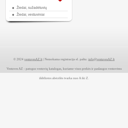
Žiedai, sužadėtuvių
Žiedai, vestuviniai
© 2024
vestuvesAZ.lt
| Nemokama registracija el. paštu:
info@vestuvesAZ.lt
Vestuves AZ - patogus vestuvių katalogas, kuriame visos prekės ir paslaugos vestuvėms
išdėliotos abėcėlės tvarka nuo A iki Z.