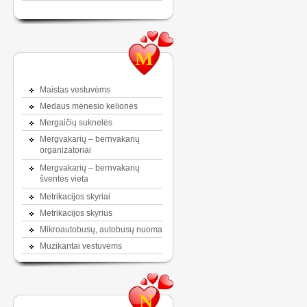
M
Maistas vestuvėms
Medaus mėnesio kelionės
Mergaičių suknelės
Mergvakarių – bernvakarių
organizatoriai
Mergvakarių – bernvakarių
šventės vieta
Metrikacijos skyriai
Metrikacijos skyrius
Mikroautobusų, autobusų nuoma
Muzikantai vestuvėms
N