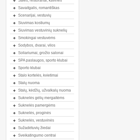
Salės, restoranai, kavinės
Savaitgalis, romantiškas
Scenarijai, vestuvių
Siuvimas kostiumų
Siuvimas vestuvinių suknelių
Smokingai vestuvėms
Sodybos, dvarai, vilos
Soliariumai, grožio salonai
SPA paslaugos, sporto klubai
Sporto klubai
Stalo kortelės, kvietimai
Stalų nuoma
Stalų, kėdžių, užvalkalų nuoma
Suknelės gėlių mergaitėms
Suknelės pamergėms
Suknelės, proginės
Suknelės, vestuvinės
Sužadėtuvių žiedai
Sveikatingumo centrai