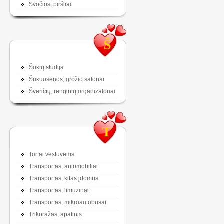
Svočios, piršliai
Š
Šokių studija
Šukuosenos, grožio salonai
Švenčių, renginių organizatoriai
T
Tortai vestuvėms
Transportas, automobiliai
Transportas, kitas įdomus
Transportas, limuzinai
Transportas, mikroautobusai
Trikoražas, apatinis