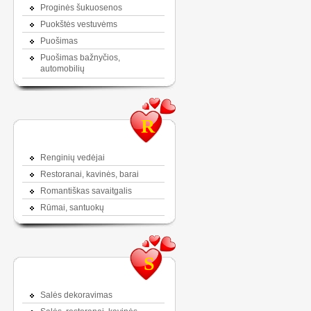
Proginės šukuosenos
Puokštės vestuvėms
Puošimas
Puošimas bažnyčios,
automobilių
R
Renginių vedėjai
Restoranai, kavinės, barai
Romantiškas savaitgalis
Rūmai, santuokų
S
Salės dekoravimas