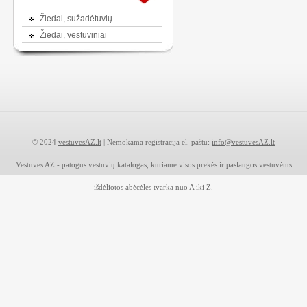
Žiedai, sužadėtuvių
Žiedai, vestuviniai
© 2024
vestuvesAZ.lt
| Nemokama registracija el. paštu:
info@vestuvesAZ.lt
Vestuves AZ - patogus vestuvių katalogas, kuriame visos prekės ir paslaugos vestuvėms
išdėliotos abėcėlės tvarka nuo A iki Z.