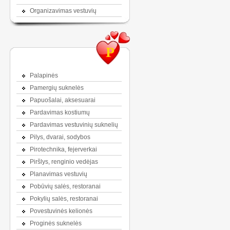
Organizavimas vestuvių
P
Palapinės
Pamergių suknelės
Papuošalai, aksesuarai
Pardavimas kostiumų
Pardavimas vestuvinių suknelių
Pilys, dvarai, sodybos
Pirotechnika, fejerverkai
Piršlys, renginio vedėjas
Planavimas vestuvių
Pobūvių salės, restoranai
Pokylių salės, restoranai
Povestuvinės kelionės
Proginės suknelės