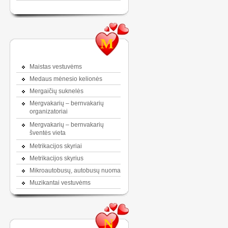
M
Maistas vestuvėms
Medaus mėnesio kelionės
Mergaičių suknelės
Mergvakarių – bernvakarių
organizatoriai
Mergvakarių – bernvakarių
šventės vieta
Metrikacijos skyriai
Metrikacijos skyrius
Mikroautobusų, autobusų nuoma
Muzikantai vestuvėms
N