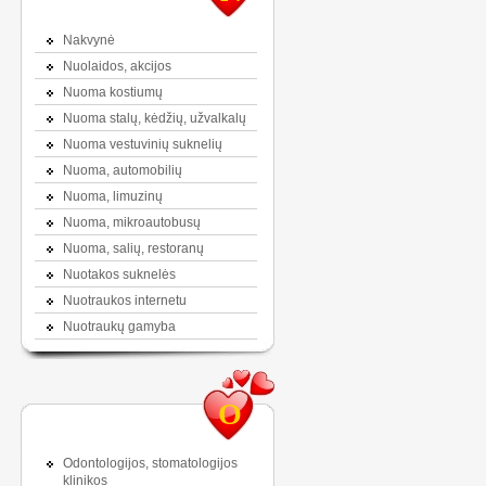
Nakvynė
Nuolaidos, akcijos
Nuoma kostiumų
Nuoma stalų, kėdžių, užvalkalų
Nuoma vestuvinių suknelių
Nuoma, automobilių
Nuoma, limuzinų
Nuoma, mikroautobusų
Nuoma, salių, restoranų
Nuotakos suknelės
Nuotraukos internetu
Nuotraukų gamyba
O
Odontologijos, stomatologijos
klinikos