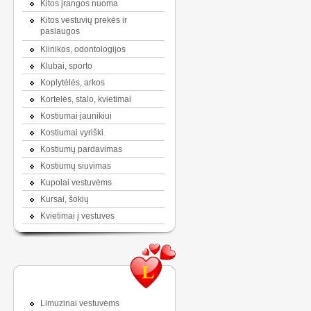
Kitos įrangos nuoma
Kitos vestuvių prekės ir
paslaugos
Klinikos, odontologijos
Klubai, sporto
Koplytėlės, arkos
Kortelės, stalo, kvietimai
Kostiumai jaunikiui
Kostiumai vyriški
Kostiumų pardavimas
Kostiumų siuvimas
Kupolai vestuvėms
Kursai, šokių
Kvietimai į vestuves
L
Limuzinai vestuvėms