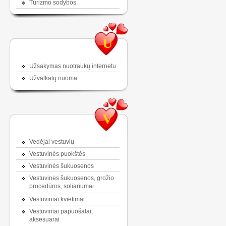
Turizmo sodybos
U
Užsakymas nuotraukų internetu
Užvalkalų nuoma
V
Vedėjai vestuvių
Vestuvinės puokštės
Vestuvinės šukuosenos
Vestuvinės šukuosenos, grožio
procedūros, soliariumai
Vestuviniai kvietimai
Vestuviniai papuošalai,
aksesuarai