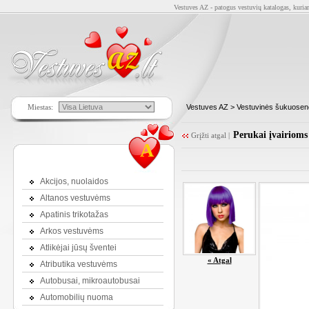
Vestuves AZ - patogus vestuvių katalogas, kuriam
Miestas:
Vestuves AZ
>
Vestuvinės šukuoseno
Perukai įvairiom
Grįžti atgal
|
A
Akcijos, nuolaidos
Altanos vestuvėms
Apatinis trikotažas
Arkos vestuvėms
Atlikėjai jūsų šventei
« Atgal
Atributika vestuvėms
Autobusai, mikroautobusai
Automobilių nuoma