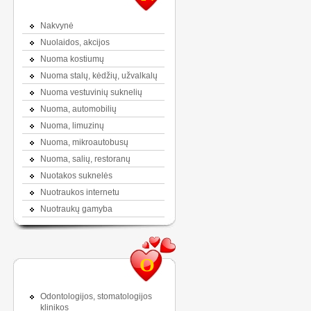
Nakvynė
Nuolaidos, akcijos
Nuoma kostiumų
Nuoma stalų, kėdžių, užvalkalų
Nuoma vestuvinių suknelių
Nuoma, automobilių
Nuoma, limuzinų
Nuoma, mikroautobusų
Nuoma, salių, restoranų
Nuotakos suknelės
Nuotraukos internetu
Nuotraukų gamyba
O
Odontologijos, stomatologijos
klinikos