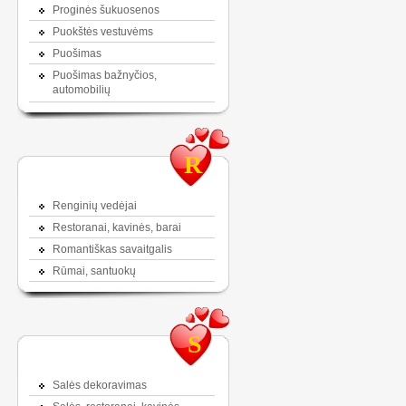
Proginės šukuosenos
Puokštės vestuvėms
Puošimas
Puošimas bažnyčios,
automobilių
R
Renginių vedėjai
Restoranai, kavinės, barai
Romantiškas savaitgalis
Rūmai, santuokų
S
Salės dekoravimas