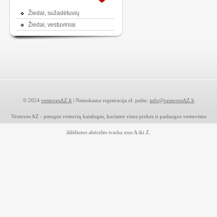
Žiedai, sužadėtuvių
Žiedai, vestuviniai
© 2024
vestuvesAZ.lt
| Nemokama registracija el. paštu:
info@vestuvesAZ.lt
Vestuves AZ - patogus vestuvių katalogas, kuriame visos prekės ir paslaugos vestuvėms
išdėliotos abėcėlės tvarka nuo A iki Z.