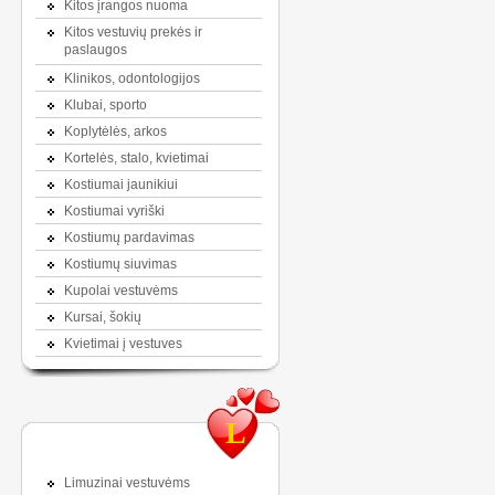
Kitos įrangos nuoma
Kitos vestuvių prekės ir
paslaugos
Klinikos, odontologijos
Klubai, sporto
Koplytėlės, arkos
Kortelės, stalo, kvietimai
Kostiumai jaunikiui
Kostiumai vyriški
Kostiumų pardavimas
Kostiumų siuvimas
Kupolai vestuvėms
Kursai, šokių
Kvietimai į vestuves
L
Limuzinai vestuvėms