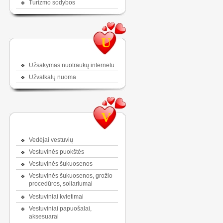
Turizmo sodybos
U
Užsakymas nuotraukų internetu
Užvalkalų nuoma
V
Vedėjai vestuvių
Vestuvinės puokštės
Vestuvinės šukuosenos
Vestuvinės šukuosenos, grožio
procedūros, soliariumai
Vestuviniai kvietimai
Vestuviniai papuošalai,
aksesuarai