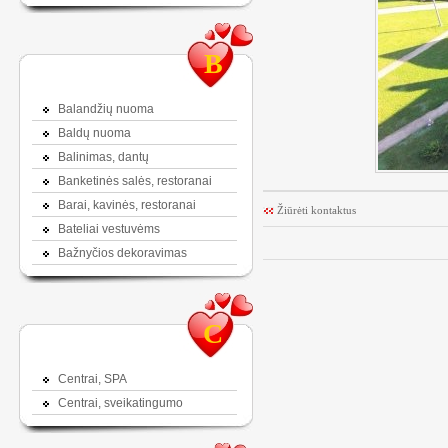
B
Balandžių nuoma
Baldų nuoma
Balinimas, dantų
Banketinės salės, restoranai
Barai, kavinės, restoranai
Žiūrėti kontaktus
Bateliai vestuvėms
Bažnyčios dekoravimas
C
Centrai, SPA
Centrai, sveikatingumo