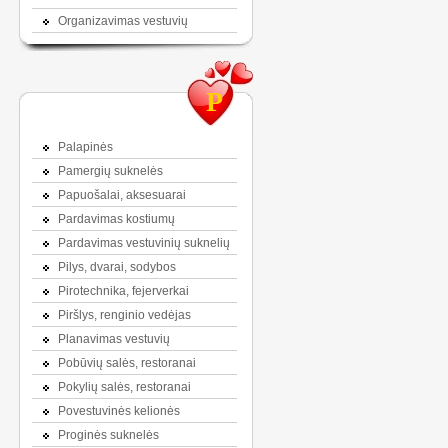
Organizavimas vestuvių
P
Palapinės
Pamergių suknelės
Papuošalai, aksesuarai
Pardavimas kostiumų
Pardavimas vestuvinių suknelių
Pilys, dvarai, sodybos
Pirotechnika, fejerverkai
Piršlys, renginio vedėjas
Planavimas vestuvių
Pobūvių salės, restoranai
Pokylių salės, restoranai
Povestuvinės kelionės
Proginės suknelės