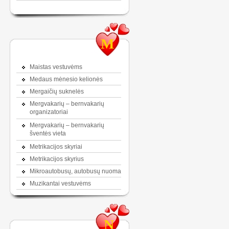
M
Maistas vestuvėms
Medaus mėnesio kelionės
Mergaičių suknelės
Mergvakarių – bernvakarių
organizatoriai
Mergvakarių – bernvakarių
šventės vieta
Metrikacijos skyriai
Metrikacijos skyrius
Mikroautobusų, autobusų nuoma
Muzikantai vestuvėms
N