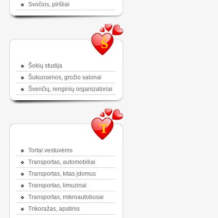
Svočios, piršliai
Š
Šokių studija
Šukuosenos, grožio salonai
Švenčių, renginių organizatoriai
T
Tortai vestuvėms
Transportas, automobiliai
Transportas, kitas įdomus
Transportas, limuzinai
Transportas, mikroautobusai
Trikoražas, apatinis