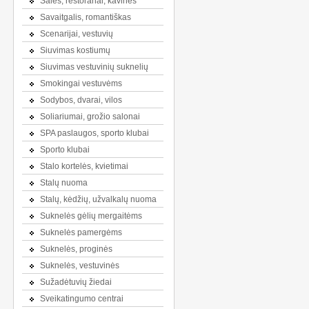
Salės, restoranai, kavinės
Savaitgalis, romantiškas
Scenarijai, vestuvių
Siuvimas kostiumų
Siuvimas vestuvinių suknelių
Smokingai vestuvėms
Sodybos, dvarai, vilos
Soliariumai, grožio salonai
SPA paslaugos, sporto klubai
Sporto klubai
Stalo kortelės, kvietimai
Stalų nuoma
Stalų, kėdžių, užvalkalų nuoma
Suknelės gėlių mergaitėms
Suknelės pamergėms
Suknelės, proginės
Suknelės, vestuvinės
Sužadėtuvių žiedai
Sveikatingumo centrai