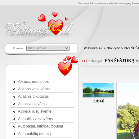
Vestuves AZ - patogus vestuvių katalogas, kuriam
Miestas:
Vestuves AZ
>
Nakvynė
>
PAS ŠEŠT
PAS ŠEŠTOKĄ sod
Grįžti atgal
|
A
Akcijos, nuolaidos
Altanos vestuvėms
Apatinis trikotažas
« Atgal
Arkos vestuvėms
Atlikėjai jūsų šventei
Atributika vestuvėms
Autobusai, mikroautobusai
Automobilių nuoma