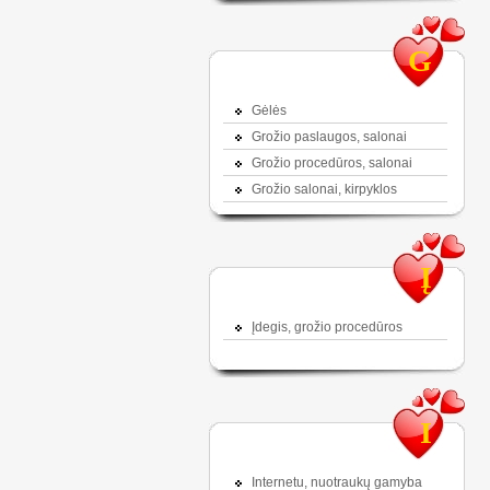
G
Gėlės
Grožio paslaugos, salonai
Grožio procedūros, salonai
Grožio salonai, kirpyklos
Į
Įdegis, grožio procedūros
I
Internetu, nuotraukų gamyba