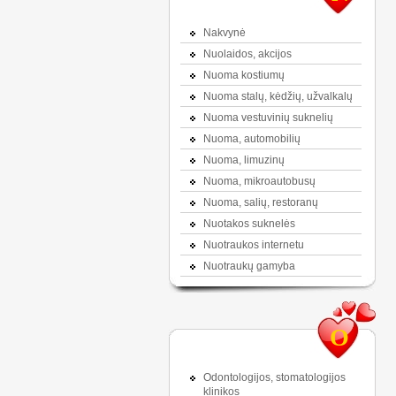
Nakvynė
Nuolaidos, akcijos
Nuoma kostiumų
Nuoma stalų, kėdžių, užvalkalų
Nuoma vestuvinių suknelių
Nuoma, automobilių
Nuoma, limuzinų
Nuoma, mikroautobusų
Nuoma, salių, restoranų
Nuotakos suknelės
Nuotraukos internetu
Nuotraukų gamyba
O
Odontologijos, stomatologijos
klinikos