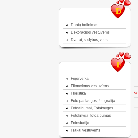
D
Dantų balinimas
Dekoracijos vestuvėms
Dvarai, sodybos, vilos
F
Fejerverkai
Filmavimas vestuvėms
Floristika
Foto paslaugos, fotografija
Fotoalbumai, Fotoknygos
Fotoknyga, fotoalbumas
Fotostudija
Frakai vestuvėms