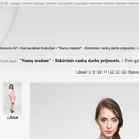
ves AZ - patogus vestuvių katalogas, kuriame visos prekės ir paslaugos vestuvėms išdėliotos abėcėlės tvarka nu
estuves AZ
>
Karnavaliniai drabužiai
>
"Namų madam" - Išskirtinės rankų darbo prijuostės.
>
"Namų madam" - Išskirtinės rankų darbo prijuostės.
> Foto gal
Grįžti atgal
|
< Atgal
|
1
|
9
|
10
| 11 |
12
|
17
|
25
|
Pirmyn
« Atgal