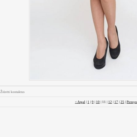
Žiūrėti kontaktus
< Atgal
|
1
|
9
|
10
| 11 |
12
|
17
|
25
|
Pirmyn