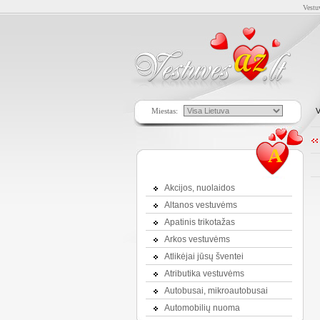
Vestu
Miestas:
V
A
Akcijos, nuolaidos
Altanos vestuvėms
Apatinis trikotažas
Arkos vestuvėms
Atlikėjai jūsų šventei
Atributika vestuvėms
Autobusai, mikroautobusai
Automobilių nuoma