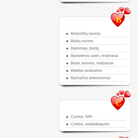
B
Balandžių nuoma
Baldų nuoma
Balinimas, dantų
Banketinės salės, restoranai
Barai, kavinės, restoranai
Bateliai vestuvėms
Bažnyčios dekoravimas
C
Centrai, SPA
Centrai, sveikatingumo