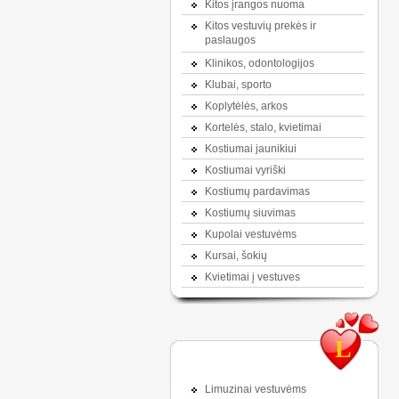
Kitos įrangos nuoma
Kitos vestuvių prekės ir
paslaugos
Klinikos, odontologijos
Klubai, sporto
Koplytėlės, arkos
Kortelės, stalo, kvietimai
Kostiumai jaunikiui
Kostiumai vyriški
Kostiumų pardavimas
Kostiumų siuvimas
Kupolai vestuvėms
Kursai, šokių
Kvietimai į vestuves
L
Limuzinai vestuvėms