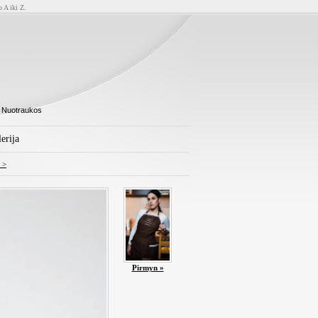
o A iki Z.
 Nuotraukos
erija
 >
Pirmyn »