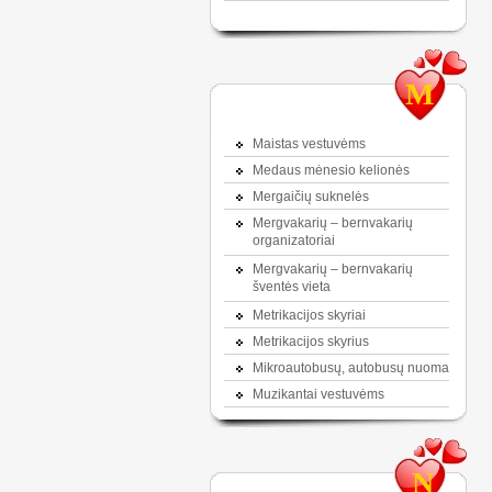
M
Maistas vestuvėms
Medaus mėnesio kelionės
Mergaičių suknelės
Mergvakarių – bernvakarių
organizatoriai
Mergvakarių – bernvakarių
šventės vieta
Metrikacijos skyriai
Metrikacijos skyrius
Mikroautobusų, autobusų nuoma
Muzikantai vestuvėms
N