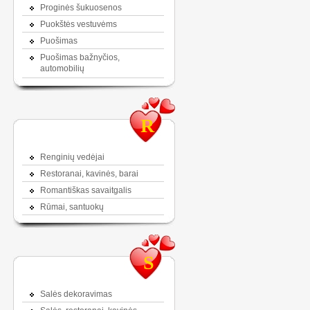
Proginės šukuosenos
Puokštės vestuvėms
Puošimas
Puošimas bažnyčios,
automobilių
R
Renginių vedėjai
Restoranai, kavinės, barai
Romantiškas savaitgalis
Rūmai, santuokų
S
Salės dekoravimas