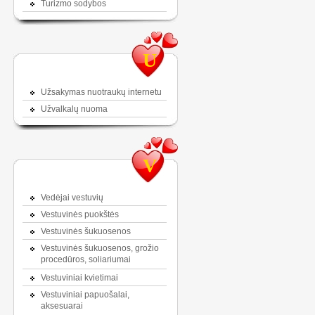
Turizmo sodybos
U
Užsakymas nuotraukų internetu
Užvalkalų nuoma
V
Vedėjai vestuvių
Vestuvinės puokštės
Vestuvinės šukuosenos
Vestuvinės šukuosenos, grožio
procedūros, soliariumai
Vestuviniai kvietimai
Vestuviniai papuošalai,
aksesuarai