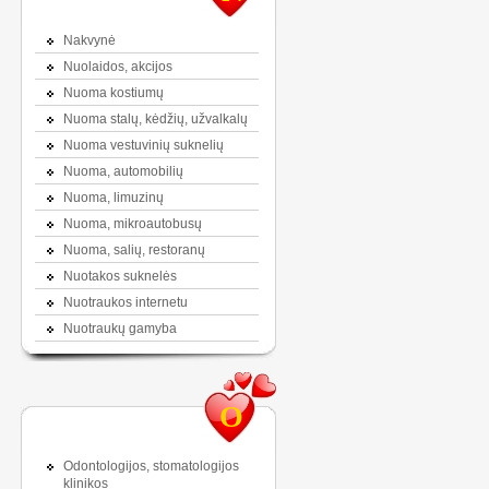
Nakvynė
Nuolaidos, akcijos
Nuoma kostiumų
Nuoma stalų, kėdžių, užvalkalų
Nuoma vestuvinių suknelių
Nuoma, automobilių
Nuoma, limuzinų
Nuoma, mikroautobusų
Nuoma, salių, restoranų
Nuotakos suknelės
Nuotraukos internetu
Nuotraukų gamyba
O
Odontologijos, stomatologijos
klinikos