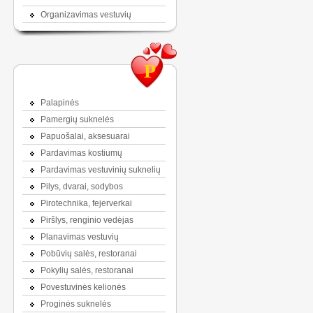
Organizavimas vestuvių
P
Palapinės
Pamergių suknelės
Papuošalai, aksesuarai
Pardavimas kostiumų
Pardavimas vestuvinių suknelių
Pilys, dvarai, sodybos
Pirotechnika, fejerverkai
Piršlys, renginio vedėjas
Planavimas vestuvių
Pobūvių salės, restoranai
Pokylių salės, restoranai
Povestuvinės kelionės
Proginės suknelės