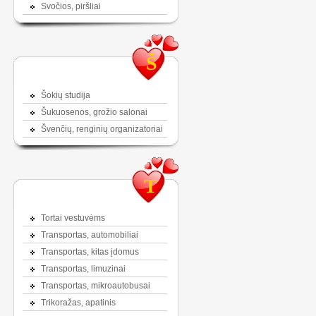
Svočios, piršliai
Š
Šokių studija
Šukuosenos, grožio salonai
Švenčių, renginių organizatoriai
T
Tortai vestuvėms
Transportas, automobiliai
Transportas, kitas įdomus
Transportas, limuzinai
Transportas, mikroautobusai
Trikoražas, apatinis