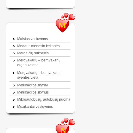
M
Maistas vestuvėms
Medaus mėnesio kelionės
Mergaičių suknelės
Mergvakarių – bernvakarių
organizatoriai
Mergvakarių – bernvakarių
šventės vieta
Metrikacijos skyriai
Metrikacijos skyrius
Mikroautobusų, autobusų nuoma
Muzikantai vestuvėms
N