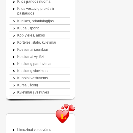
Kitos įrangos nuoma
Kitos vestuvių prekės ir
paslaugos
Klinikos, odontologijos
Klubai, sporto
Koplytėlės, arkos
Kortelės, stalo, kvietimai
Kostiumai jaunikiui
Kostiumai vyriški
Kostiumų pardavimas
Kostiumų siuvimas
Kupolai vestuvėms
Kursai, šokių
Kvietimai į vestuves
L
Limuzinai vestuvėms