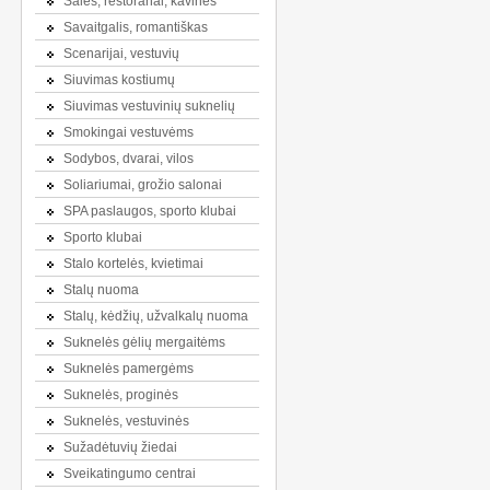
Salės, restoranai, kavinės
Savaitgalis, romantiškas
Scenarijai, vestuvių
Siuvimas kostiumų
Siuvimas vestuvinių suknelių
Smokingai vestuvėms
Sodybos, dvarai, vilos
Soliariumai, grožio salonai
SPA paslaugos, sporto klubai
Sporto klubai
Stalo kortelės, kvietimai
Stalų nuoma
Stalų, kėdžių, užvalkalų nuoma
Suknelės gėlių mergaitėms
Suknelės pamergėms
Suknelės, proginės
Suknelės, vestuvinės
Sužadėtuvių žiedai
Sveikatingumo centrai