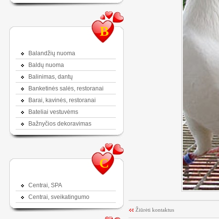
B
Balandžių nuoma
Baldų nuoma
Balinimas, dantų
Banketinės salės, restoranai
Barai, kavinės, restoranai
Bateliai vestuvėms
Bažnyčios dekoravimas
C
Centrai, SPA
Centrai, sveikatingumo
Žiūrėti kontaktus