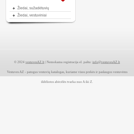
Žiedai, sužadėtuvių
Žiedai, vestuviniai
© 2024
vestuvesAZ.lt
| Nemokama registracija el. paštu:
info@vestuvesAZ.lt
Vestuves AZ - patogus vestuvių katalogas, kuriame visos prekės ir paslaugos vestuvėms
išdėliotos abėcėlės tvarka nuo A iki Z.