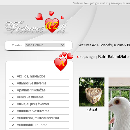
Vestuves AZ - patogus vestuvių katalogas, kuriam
Miestas:
Vestuves AZ
>
Balandžių nuoma
>
Ba
Balti Balandžiai
> 
Grįžti atgal
|
A
Akcijos, nuolaidos
Altanos vestuvėms
Apatinis trikotažas
Arkos vestuvėms
Atlikėjai jūsų šventei
« Atgal
Atributika vestuvėms
Autobusai, mikroautobusai
Automobilių nuoma