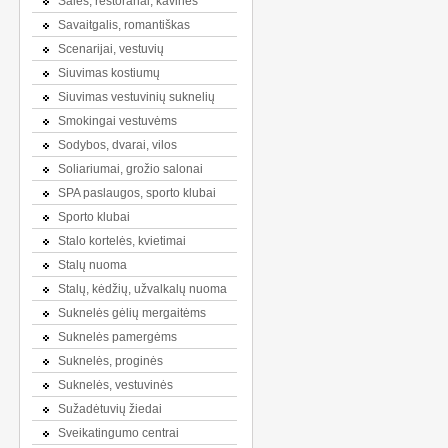
Salės, restoranai, kavinės
Savaitgalis, romantiškas
Scenarijai, vestuvių
Siuvimas kostiumų
Siuvimas vestuvinių suknelių
Smokingai vestuvėms
Sodybos, dvarai, vilos
Soliariumai, grožio salonai
SPA paslaugos, sporto klubai
Sporto klubai
Stalo kortelės, kvietimai
Stalų nuoma
Stalų, kėdžių, užvalkalų nuoma
Suknelės gėlių mergaitėms
Suknelės pamergėms
Suknelės, proginės
Suknelės, vestuvinės
Sužadėtuvių žiedai
Sveikatingumo centrai