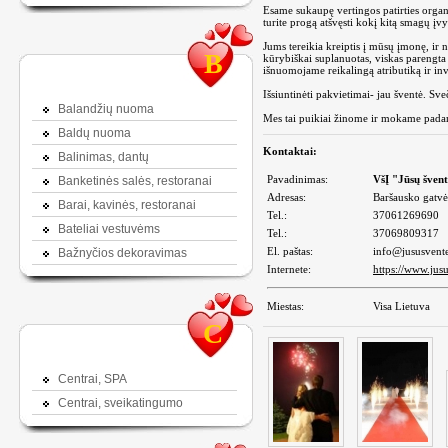
Esame sukaupę vertingos patirties organiz
turite progą atšvęsti kokį kitą smagų įvy
Jums tereikia kreiptis į mūsų įmonę, ir 
B
kūrybiškai suplanuotas, viskas parengta
išnuomojame reikalingą atributiką ir inv
Išsiuntinėti pakvietimai- jau šventė. Sve
Balandžių nuoma
Mes tai puikiai žinome ir mokame padar
Baldų nuoma
Kontaktai:
Balinimas, dantų
Pavadinimas:
VšĮ "Jūsų šven
Banketinės salės, restoranai
Adresas:
Baršausko gatv
Barai, kavinės, restoranai
Tel.:
37061269690
Bateliai vestuvėms
Tel.:
37069809317
El. paštas:
info@jususvente
Bažnyčios dekoravimas
Internete:
https://www.jusu
Miestas:
Visa Lietuva
C
Centrai, SPA
Centrai, sveikatingumo