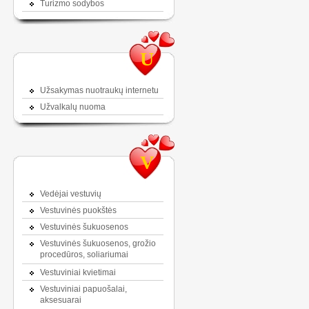
Turizmo sodybos
U
Užsakymas nuotraukų internetu
Užvalkalų nuoma
V
Vedėjai vestuvių
Vestuvinės puokštės
Vestuvinės šukuosenos
Vestuvinės šukuosenos, grožio
procedūros, soliariumai
Vestuviniai kvietimai
Vestuviniai papuošalai,
aksesuarai