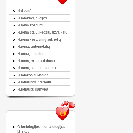
Nakvynė
Nuolaidos, akcijos
Nuoma kostiumų
Nuoma stalų, kėdžių, užvalkalų
Nuoma vestuvinių suknelių
Nuoma, automobilių
Nuoma, limuzinų
Nuoma, mikroautobusų
Nuoma, salių, restoranų
Nuotakos suknelės
Nuotraukos internetu
Nuotraukų gamyba
O
Odontologijos, stomatologijos
klinikos