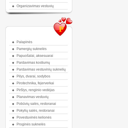
Organizavimas vestuvių
P
Palapinės
Pamergių suknelės
Papuošalai, aksesuarai
Pardavimas kostiumų
Pardavimas vestuvinių suknelių
Pilys, dvarai, sodybos
Pirotechnika, fejerverkai
Piršlys, renginio vedėjas
Planavimas vestuvių
Pobūvių salės, restoranai
Pokylių salės, restoranai
Povestuvinės kelionės
Proginės suknelės