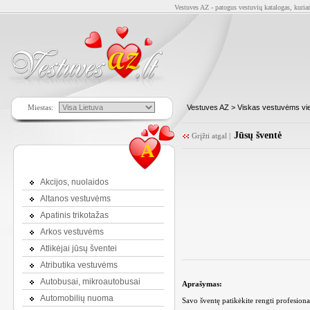
Vestuves AZ - patogus vestuvių katalogas, kuriam
Miestas:
Vestuves AZ
>
Viskas vestuvėms vie
Jūsų šventė
Grįžti atgal
|
A
Akcijos, nuolaidos
Altanos vestuvėms
Apatinis trikotažas
Arkos vestuvėms
Atlikėjai jūsų šventei
Atributika vestuvėms
Autobusai, mikroautobusai
Aprašymas:
Automobilių nuoma
Savo šventę patikėkite rengti profesion