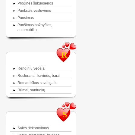
Proginės šukuosenos
Puokštės vestuvėms
Puošimas
Puošimas bažnyčios,
automobilių
R
Renginių vedėjai
Restoranai, kavinės, barai
Romantiškas savaitgalis
Rūmai, santuokų
S
Salės dekoravimas