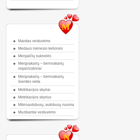
M
Maistas vestuvėms
Medaus mėnesio kelionės
Mergaičių suknelės
Mergvakarių – bernvakarių
organizatoriai
Mergvakarių – bernvakarių
šventės vieta
Metrikacijos skyriai
Metrikacijos skyrius
Mikroautobusų, autobusų nuoma
Muzikantai vestuvėms
N