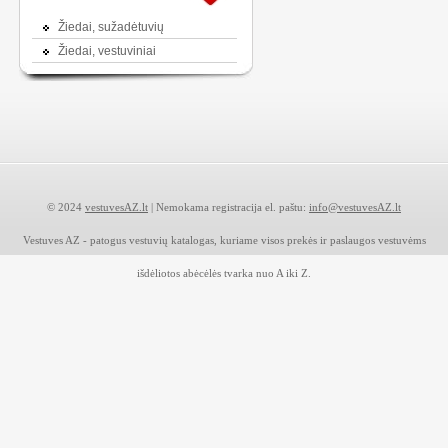
Žiedai, sužadėtuvių
Žiedai, vestuviniai
© 2024
vestuvesAZ.lt
| Nemokama registracija el. paštu:
info@vestuvesAZ.lt
Vestuves AZ - patogus vestuvių katalogas, kuriame visos prekės ir paslaugos vestuvėms
išdėliotos abėcėlės tvarka nuo A iki Z.