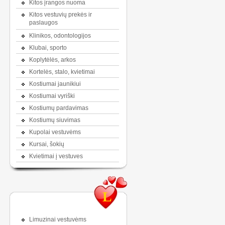
Kitos įrangos nuoma
Kitos vestuvių prekės ir
paslaugos
Klinikos, odontologijos
Klubai, sporto
Koplytėlės, arkos
Kortelės, stalo, kvietimai
Kostiumai jaunikiui
Kostiumai vyriški
Kostiumų pardavimas
Kostiumų siuvimas
Kupolai vestuvėms
Kursai, šokių
Kvietimai į vestuves
L
Limuzinai vestuvėms