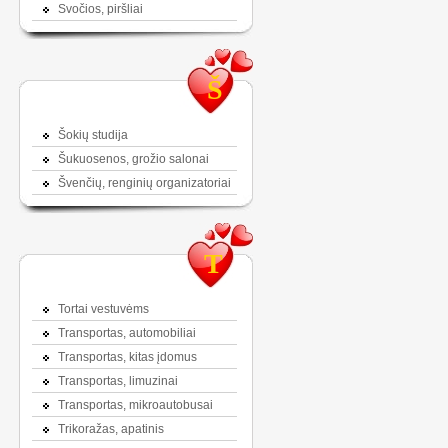
Svočios, piršliai
Š
Šokių studija
Šukuosenos, grožio salonai
Švenčių, renginių organizatoriai
T
Tortai vestuvėms
Transportas, automobiliai
Transportas, kitas įdomus
Transportas, limuzinai
Transportas, mikroautobusai
Trikoražas, apatinis