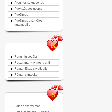
Proginės šukuosenos
Puokštės vestuvėms
Puošimas
Puošimas bažnyčios,
automobilių
R
Renginių vedėjai
Restoranai, kavinės, barai
Romantiškas savaitgalis
Rūmai, santuokų
S
Salės dekoravimas