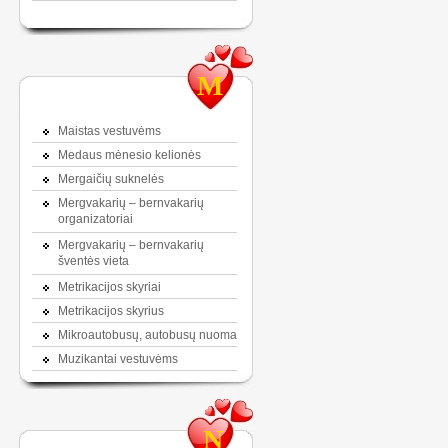
M
Maistas vestuvėms
Medaus mėnesio kelionės
Mergaičių suknelės
Mergvakarių – bernvakarių
organizatoriai
Mergvakarių – bernvakarių
šventės vieta
Metrikacijos skyriai
Metrikacijos skyrius
Mikroautobusų, autobusų nuoma
Muzikantai vestuvėms
N