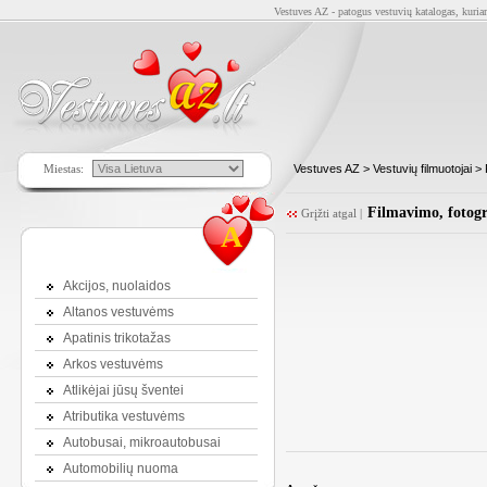
Vestuves AZ - patogus vestuvių katalogas, kuriam
Miestas:
Vestuves AZ
>
Vestuvių filmuotojai
> 
Filmavimo, fotogr
Grįžti atgal
|
A
Akcijos, nuolaidos
Altanos vestuvėms
Apatinis trikotažas
Arkos vestuvėms
Atlikėjai jūsų šventei
Atributika vestuvėms
Autobusai, mikroautobusai
Automobilių nuoma