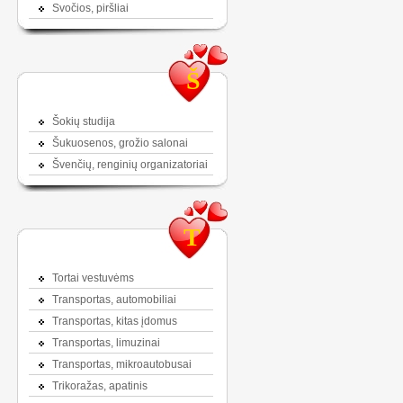
Svočios, piršliai
Š
Šokių studija
Šukuosenos, grožio salonai
Švenčių, renginių organizatoriai
T
Tortai vestuvėms
Transportas, automobiliai
Transportas, kitas įdomus
Transportas, limuzinai
Transportas, mikroautobusai
Trikoražas, apatinis