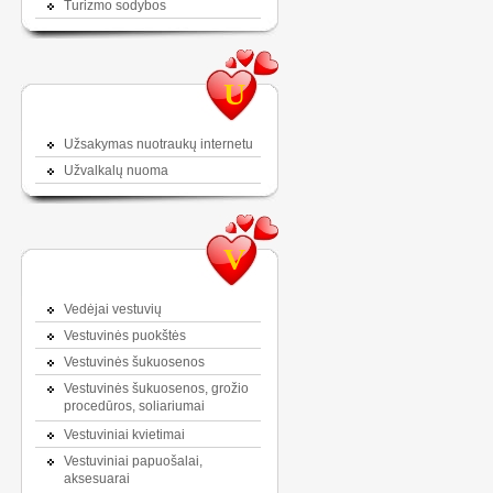
Turizmo sodybos
U
Užsakymas nuotraukų internetu
Užvalkalų nuoma
V
Vedėjai vestuvių
Vestuvinės puokštės
Vestuvinės šukuosenos
Vestuvinės šukuosenos, grožio
procedūros, soliariumai
Vestuviniai kvietimai
Vestuviniai papuošalai,
aksesuarai