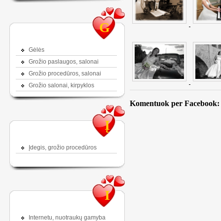
G
Gėlės
Grožio paslaugos, salonai
Grožio procedūros, salonai
Grožio salonai, kirpyklos
Komentuok per Facebook:
Į
Įdegis, grožio procedūros
I
Internetu, nuotraukų gamyba