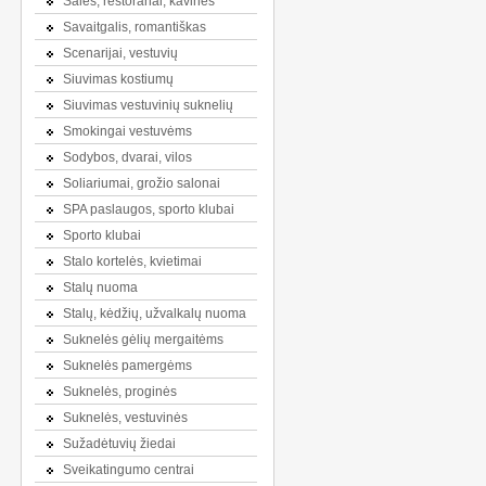
Salės, restoranai, kavinės
Savaitgalis, romantiškas
Scenarijai, vestuvių
Siuvimas kostiumų
Siuvimas vestuvinių suknelių
Smokingai vestuvėms
Sodybos, dvarai, vilos
Soliariumai, grožio salonai
SPA paslaugos, sporto klubai
Sporto klubai
Stalo kortelės, kvietimai
Stalų nuoma
Stalų, kėdžių, užvalkalų nuoma
Suknelės gėlių mergaitėms
Suknelės pamergėms
Suknelės, proginės
Suknelės, vestuvinės
Sužadėtuvių žiedai
Sveikatingumo centrai