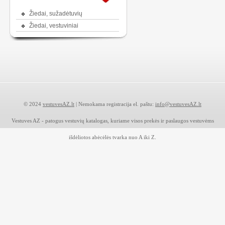
Žiedai, sužadėtuvių
Žiedai, vestuviniai
© 2024
vestuvesAZ.lt
| Nemokama registracija el. paštu:
info@vestuvesAZ.lt
Vestuves AZ - patogus vestuvių katalogas, kuriame visos prekės ir paslaugos vestuvėms
išdėliotos abėcėlės tvarka nuo A iki Z.