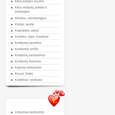
Kitos įrangos nuoma
Kitos vestuvių prekės ir
paslaugos
Klinikos, odontologijos
Klubai, sporto
Koplytėlės, arkos
Kortelės, stalo, kvietimai
Kostiumai jaunikiui
Kostiumai vyriški
Kostiumų pardavimas
Kostiumų siuvimas
Kupolai vestuvėms
Kursai, šokių
Kvietimai į vestuves
L
Limuzinai vestuvėms