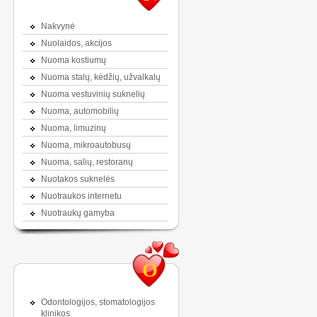
Nakvynė
Nuolaidos, akcijos
Nuoma kostiumų
Nuoma stalų, kėdžių, užvalkalų
Nuoma vestuvinių suknelių
Nuoma, automobilių
Nuoma, limuzinų
Nuoma, mikroautobusų
Nuoma, salių, restoranų
Nuotakos suknelės
Nuotraukos internetu
Nuotraukų gamyba
O
Odontologijos, stomatologijos
klinikos