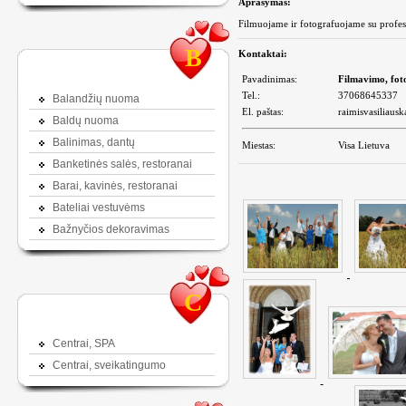
Aprašymas:
Filmuojame ir fotografuojame su profes
B
Kontaktai:
Pavadinimas:
Filmavimo, fot
Tel.:
37068645337
Balandžių nuoma
El. paštas:
raimisvasiliau
Baldų nuoma
Balinimas, dantų
Miestas:
Visa Lietuva
Banketinės salės, restoranai
Barai, kavinės, restoranai
Bateliai vestuvėms
Bažnyčios dekoravimas
C
Centrai, SPA
Centrai, sveikatingumo