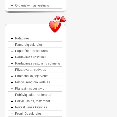
Organizavimas vestuvių
P
Palapinės
Pamergių suknelės
Papuošalai, aksesuarai
Pardavimas kostiumų
Pardavimas vestuvinių suknelių
Pilys, dvarai, sodybos
Pirotechnika, fejerverkai
Piršlys, renginio vedėjas
Planavimas vestuvių
Pobūvių salės, restoranai
Pokylių salės, restoranai
Povestuvinės kelionės
Proginės suknelės