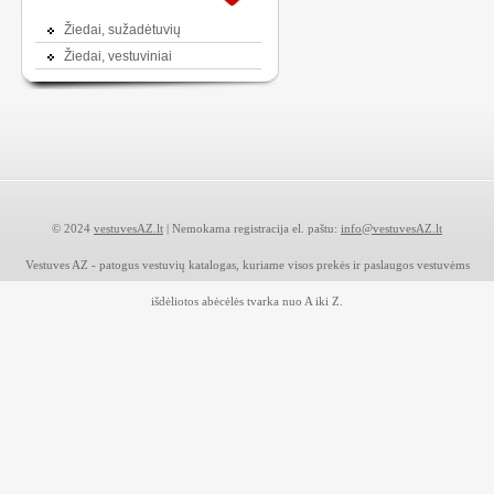
Žiedai, sužadėtuvių
Žiedai, vestuviniai
© 2024
vestuvesAZ.lt
| Nemokama registracija el. paštu:
info@vestuvesAZ.lt
Vestuves AZ - patogus vestuvių katalogas, kuriame visos prekės ir paslaugos vestuvėms
išdėliotos abėcėlės tvarka nuo A iki Z.