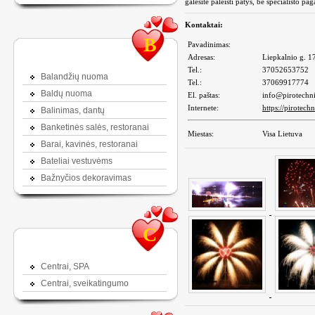
galėsite paleisti patys, be specialisto pag
Kontaktai:
B
Pavadinimas:
Adresas:
Liepkalnio g. 17
Tel.:
37052653752
Balandžių nuoma
Tel.:
37069917774
Baldų nuoma
El. paštas:
info@pirotechni
Internete:
https://pirotechn
Balinimas, dantų
Banketinės salės, restoranai
Miestas:
Visa Lietuva
Barai, kavinės, restoranai
Bateliai vestuvėms
Bažnyčios dekoravimas
C
Centrai, SPA
Centrai, sveikatingumo