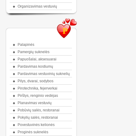
Organizavimas vestuvių
P
Palapinės
Pamergių suknelės
Papuošalai, aksesuarai
Pardavimas kostiumų
Pardavimas vestuvinių suknelių
Pilys, dvarai, sodybos
Pirotechnika, fejerverkai
Piršlys, renginio vedėjas
Planavimas vestuvių
Pobūvių salės, restoranai
Pokylių salės, restoranai
Povestuvinės kelionės
Proginės suknelės