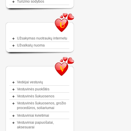
Turizmo sodybos
U
Užsakymas nuotraukų internetu
Užvalkalų nuoma
V
Vedėjai vestuvių
Vestuvinės puokštės
Vestuvinės šukuosenos
Vestuvinės šukuosenos, grožio
procedūros, soliariumai
Vestuviniai kvietimai
Vestuviniai papuošalai,
aksesuarai