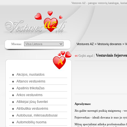
Vestuves AZ - patogus vestuvių katalogas, kuriam
Miestas:
Vestuves AZ
>
Vestuvių dovanos
> V
Vestuvinis fejerve
Grįžti atgal
|
A
Akcijos, nuolaidos
Altanos vestuvėms
Apatinis trikotažas
Arkos vestuvėms
Atlikėjai jūsų šventei
Aprašymas:
Atributika vestuvėms
Jūs galite surengti puikią staigmeną - ve
Autobusai, mikroautobusai
Fejerverkas - ideali dovana ir nuo jo ry
Automobilių nuoma
Mūsų specialistai atlieka profesionalius