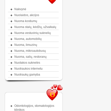
Nakvynė
Nuolaidos, akcijos
Nuoma kostiumų
Nuoma stalų, kėdžių, užvalkalų
Nuoma vestuvinių suknelių
Nuoma, automobilių
Nuoma, limuzinų
Nuoma, mikroautobusų
Nuoma, salių, restoranų
Nuotakos suknelės
Nuotraukos internetu
Nuotraukų gamyba
O
Odontologijos, stomatologijos
klinikos