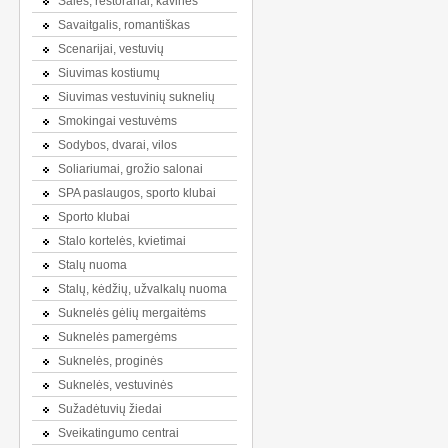
Salės, restoranai, kavinės
Savaitgalis, romantiškas
Scenarijai, vestuvių
Siuvimas kostiumų
Siuvimas vestuvinių suknelių
Smokingai vestuvėms
Sodybos, dvarai, vilos
Soliariumai, grožio salonai
SPA paslaugos, sporto klubai
Sporto klubai
Stalo kortelės, kvietimai
Stalų nuoma
Stalų, kėdžių, užvalkalų nuoma
Suknelės gėlių mergaitėms
Suknelės pamergėms
Suknelės, proginės
Suknelės, vestuvinės
Sužadėtuvių žiedai
Sveikatingumo centrai