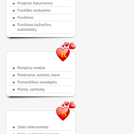
Proginės šukuosenos
Puokštės vestuvėms
Puošimas
Puošimas bažnyčios,
automobilių
R
Renginių vedėjai
Restoranai, kavinės, barai
Romantiškas savaitgalis
Rūmai, santuokų
S
Salės dekoravimas