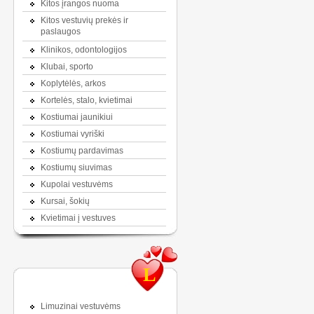
Kitos įrangos nuoma
Kitos vestuvių prekės ir
paslaugos
Klinikos, odontologijos
Klubai, sporto
Koplytėlės, arkos
Kortelės, stalo, kvietimai
Kostiumai jaunikiui
Kostiumai vyriški
Kostiumų pardavimas
Kostiumų siuvimas
Kupolai vestuvėms
Kursai, šokių
Kvietimai į vestuves
L
Limuzinai vestuvėms