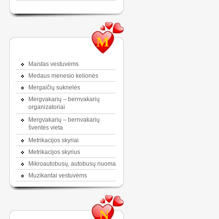
M
Maistas vestuvėms
Medaus mėnesio kelionės
Mergaičių suknelės
Mergvakarių – bernvakarių
organizatoriai
Mergvakarių – bernvakarių
šventės vieta
Metrikacijos skyriai
Metrikacijos skyrius
Mikroautobusų, autobusų nuoma
Muzikantai vestuvėms
N