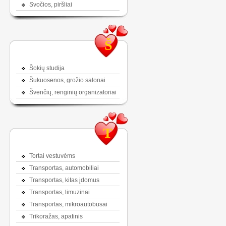
Svočios, piršliai
Š
Šokių studija
Šukuosenos, grožio salonai
Švenčių, renginių organizatoriai
T
Tortai vestuvėms
Transportas, automobiliai
Transportas, kitas įdomus
Transportas, limuzinai
Transportas, mikroautobusai
Trikoražas, apatinis