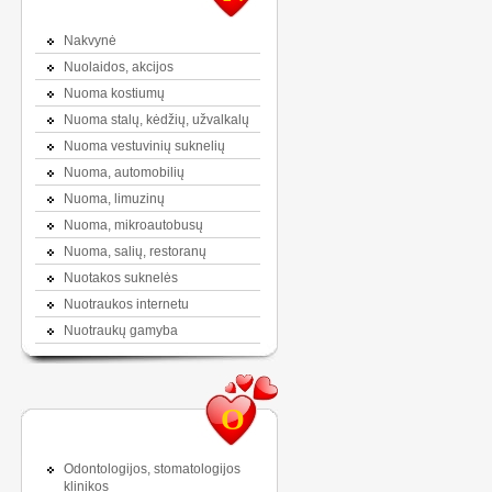
Nakvynė
Nuolaidos, akcijos
Nuoma kostiumų
Nuoma stalų, kėdžių, užvalkalų
Nuoma vestuvinių suknelių
Nuoma, automobilių
Nuoma, limuzinų
Nuoma, mikroautobusų
Nuoma, salių, restoranų
Nuotakos suknelės
Nuotraukos internetu
Nuotraukų gamyba
O
Odontologijos, stomatologijos
klinikos