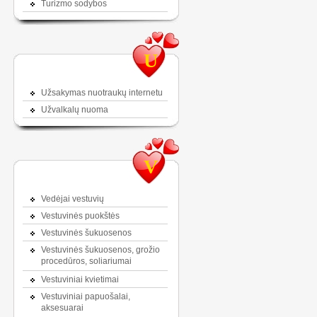
Turizmo sodybos
U
Užsakymas nuotraukų internetu
Užvalkalų nuoma
V
Vedėjai vestuvių
Vestuvinės puokštės
Vestuvinės šukuosenos
Vestuvinės šukuosenos, grožio
procedūros, soliariumai
Vestuviniai kvietimai
Vestuviniai papuošalai,
aksesuarai