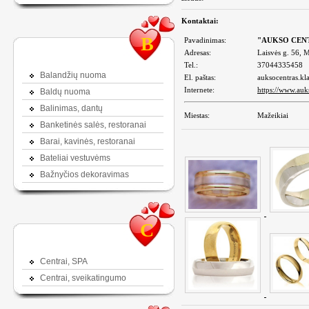
Kontaktai:
B
Pavadinimas:
"AUKSO CEN
Adresas:
Laisvės g. 56, M
Tel.:
37044335458
Balandžių nuoma
El. paštas:
auksocentras.kl
Internete:
https://www.auks
Baldų nuoma
Balinimas, dantų
Miestas:
Mažeikiai
Banketinės salės, restoranai
Barai, kavinės, restoranai
Bateliai vestuvėms
Bažnyčios dekoravimas
C
Centrai, SPA
Centrai, sveikatingumo