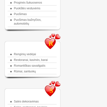
Proginės šukuosenos
Puokštės vestuvėms
Puošimas
Puošimas bažnyčios,
automobilių
R
Renginių vedėjai
Restoranai, kavinės, barai
Romantiškas savaitgalis
Rūmai, santuokų
S
Salės dekoravimas