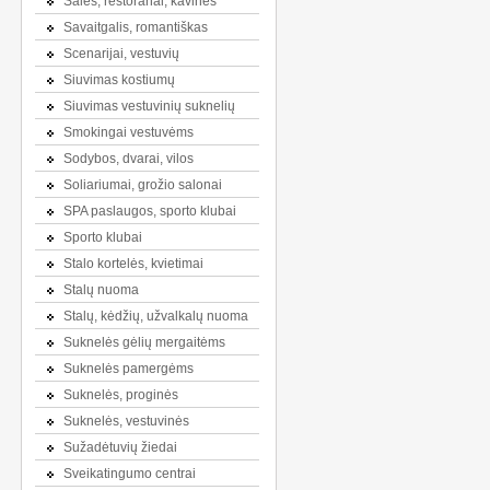
Salės, restoranai, kavinės
Savaitgalis, romantiškas
Scenarijai, vestuvių
Siuvimas kostiumų
Siuvimas vestuvinių suknelių
Smokingai vestuvėms
Sodybos, dvarai, vilos
Soliariumai, grožio salonai
SPA paslaugos, sporto klubai
Sporto klubai
Stalo kortelės, kvietimai
Stalų nuoma
Stalų, kėdžių, užvalkalų nuoma
Suknelės gėlių mergaitėms
Suknelės pamergėms
Suknelės, proginės
Suknelės, vestuvinės
Sužadėtuvių žiedai
Sveikatingumo centrai