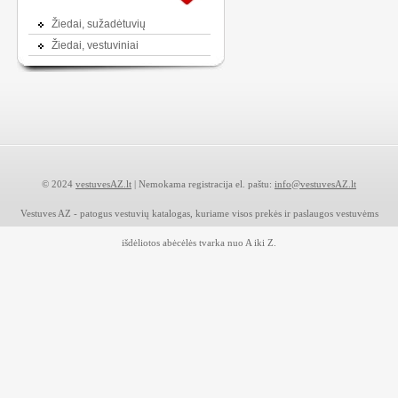
Žiedai, sužadėtuvių
Žiedai, vestuviniai
© 2024
vestuvesAZ.lt
| Nemokama registracija el. paštu:
info@vestuvesAZ.lt
Vestuves AZ - patogus vestuvių katalogas, kuriame visos prekės ir paslaugos vestuvėms
išdėliotos abėcėlės tvarka nuo A iki Z.