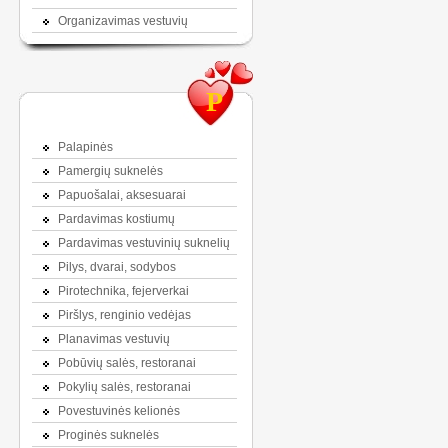
Organizavimas vestuvių
P
Palapinės
Pamergių suknelės
Papuošalai, aksesuarai
Pardavimas kostiumų
Pardavimas vestuvinių suknelių
Pilys, dvarai, sodybos
Pirotechnika, fejerverkai
Piršlys, renginio vedėjas
Planavimas vestuvių
Pobūvių salės, restoranai
Pokylių salės, restoranai
Povestuvinės kelionės
Proginės suknelės