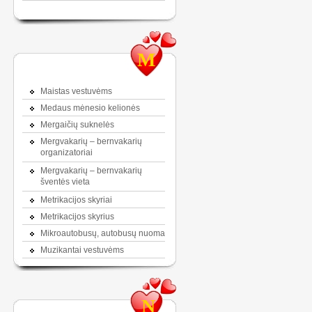
M
Maistas vestuvėms
Medaus mėnesio kelionės
Mergaičių suknelės
Mergvakarių – bernvakarių
organizatoriai
Mergvakarių – bernvakarių
šventės vieta
Metrikacijos skyriai
Metrikacijos skyrius
Mikroautobusų, autobusų nuoma
Muzikantai vestuvėms
N