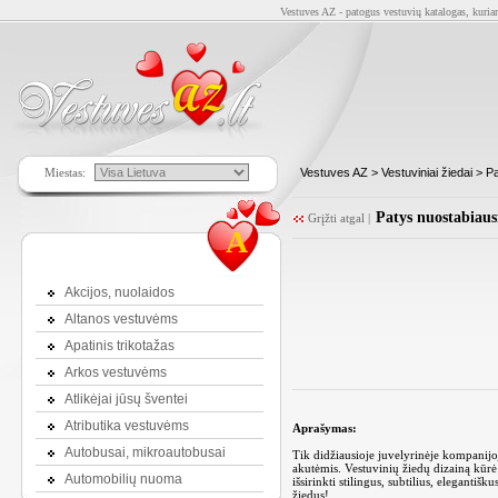
Vestuves AZ - patogus vestuvių katalogas, kuriam
Miestas:
Vestuves AZ
>
Vestuviniai žiedai
> Pa
Patys nuostabiausi
Grįžti atgal
|
A
Akcijos, nuolaidos
Altanos vestuvėms
Apatinis trikotažas
Arkos vestuvėms
Atlikėjai jūsų šventei
Atributika vestuvėms
Aprašymas:
Autobusai, mikroautobusai
Tik didžiausioje juvelyrinėje kompanij
akutėmis. Vestuvinių žiedų dizainą kūrė 
Automobilių nuoma
išsirinkti stilingus, subtilius, eleganti
žiedus!