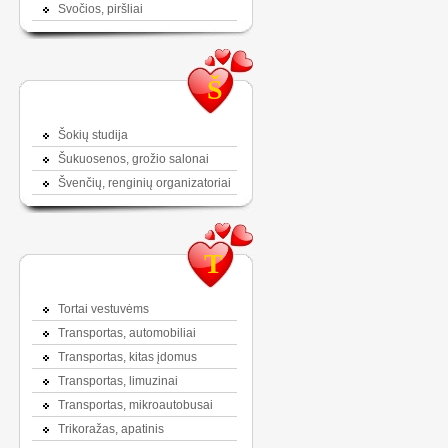
Svočios, piršliai
Š
Šokių studija
Šukuosenos, grožio salonai
Švenčių, renginių organizatoriai
T
Tortai vestuvėms
Transportas, automobiliai
Transportas, kitas įdomus
Transportas, limuzinai
Transportas, mikroautobusai
Trikoražas, apatinis