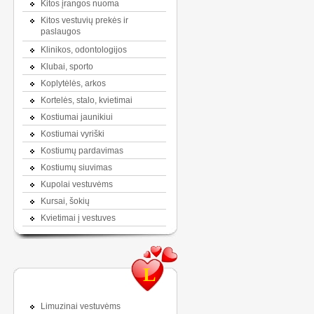
Kitos įrangos nuoma
Kitos vestuvių prekės ir
paslaugos
Klinikos, odontologijos
Klubai, sporto
Koplytėlės, arkos
Kortelės, stalo, kvietimai
Kostiumai jaunikiui
Kostiumai vyriški
Kostiumų pardavimas
Kostiumų siuvimas
Kupolai vestuvėms
Kursai, šokių
Kvietimai į vestuves
L
Limuzinai vestuvėms