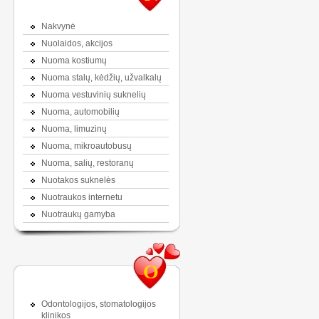
Nakvynė
Nuolaidos, akcijos
Nuoma kostiumų
Nuoma stalų, kėdžių, užvalkalų
Nuoma vestuvinių suknelių
Nuoma, automobilių
Nuoma, limuzinų
Nuoma, mikroautobusų
Nuoma, salių, restoranų
Nuotakos suknelės
Nuotraukos internetu
Nuotraukų gamyba
O
Odontologijos, stomatologijos
klinikos