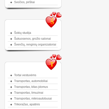
Svočios, piršliai
Š
Šokių studija
Šukuosenos, grožio salonai
Švenčių, renginių organizatoriai
T
Tortai vestuvėms
Transportas, automobiliai
Transportas, kitas įdomus
Transportas, limuzinai
Transportas, mikroautobusai
Trikoražas, apatinis