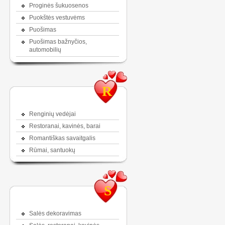
Proginės šukuosenos
Puokštės vestuvėms
Puošimas
Puošimas bažnyčios,
automobilių
R
Renginių vedėjai
Restoranai, kavinės, barai
Romantiškas savaitgalis
Rūmai, santuokų
S
Salės dekoravimas