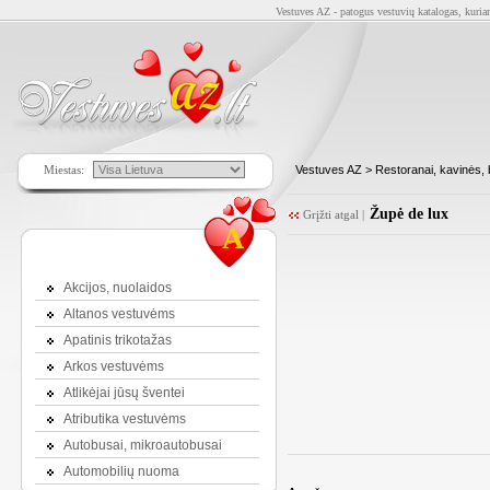
Vestuves AZ - patogus vestuvių katalogas, kuriam
Miestas:
Vestuves AZ
>
Restoranai, kavinės, 
Župė de lux
Grįžti atgal
|
A
Akcijos, nuolaidos
Altanos vestuvėms
Apatinis trikotažas
Arkos vestuvėms
Atlikėjai jūsų šventei
Atributika vestuvėms
Autobusai, mikroautobusai
Automobilių nuoma