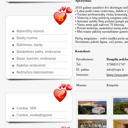
Aprašymas:
2019 galime pasiūlyti dvi skirtingas so
• Labai puiki vieta vestuvėms, didelė ir
• Turime profesionalių virėjų komandą, 
B
• Vestuvių ir kitų pobūvių rengimo srityj
• Antrame aukšte Jūsų poilsiui įrengti pa
• Vienu metu gali nakvoti 70 žmonių.
• Privati teritorija, pasirinkus mūsų so
Balandžių nuoma
• Mes esame įsikūrę nuostabiame gamtos
Baldų nuoma
Pirčių mėgėjams – erdvi rusiška pirtis su
Norintiems pabūti ilgiau, virš pirties, 
Balinimas, dantų
Kontaktai:
Banketinės salės, restoranai
Barai, kavinės, restoranai
Pavadinimas:
Daugėlų sodyb
Tel.:
37068511747
Bateliai vestuvėms
El. paštas:
info@zupe.lt
Bažnyčios dekoravimas
Internete:
https://www.zupe
Miestas:
Klaipėda
C
Centrai, SPA
Centrai, sveikatingumo