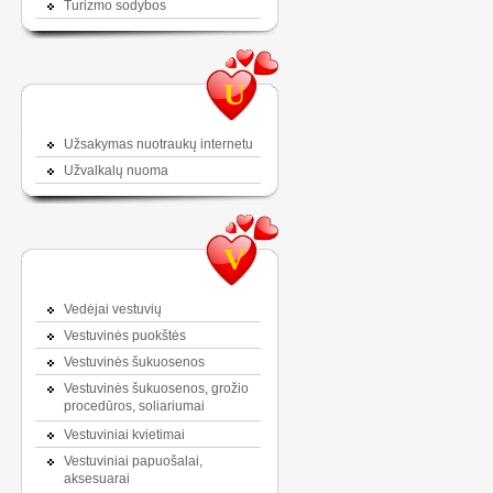
Turizmo sodybos
U
Užsakymas nuotraukų internetu
Užvalkalų nuoma
V
Vedėjai vestuvių
Vestuvinės puokštės
Vestuvinės šukuosenos
Vestuvinės šukuosenos, grožio
procedūros, soliariumai
Vestuviniai kvietimai
Vestuviniai papuošalai,
aksesuarai