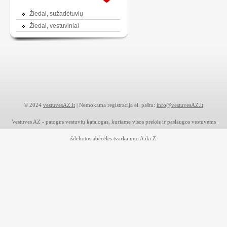
Žiedai, sužadėtuvių
Žiedai, vestuviniai
© 2024
vestuvesAZ.lt
| Nemokama registracija el. paštu:
info@vestuvesAZ.lt
Vestuves AZ - patogus vestuvių katalogas, kuriame visos prekės ir paslaugos vestuvėms
išdėliotos abėcėlės tvarka nuo A iki Z.