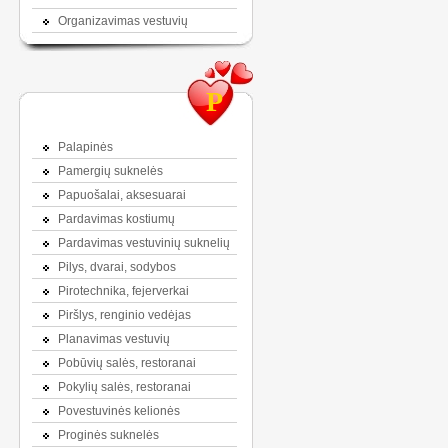
Organizavimas vestuvių
P
Palapinės
Pamergių suknelės
Papuošalai, aksesuarai
Pardavimas kostiumų
Pardavimas vestuvinių suknelių
Pilys, dvarai, sodybos
Pirotechnika, fejerverkai
Piršlys, renginio vedėjas
Planavimas vestuvių
Pobūvių salės, restoranai
Pokylių salės, restoranai
Povestuvinės kelionės
Proginės suknelės