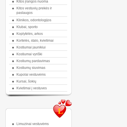
Kitos įrangos nuoma
Kitos vestuvių prekės ir
paslaugos
Klinikos, odontologijos
Klubai, sporto
Koplytėlės, arkos
Kortelės, stalo, kvietimai
Kostiumai jaunikiui
Kostiumai vyriški
Kostiumų pardavimas
Kostiumų siuvimas
Kupolai vestuvėms
Kursai, šokių
Kvietimai į vestuves
L
Limuzinai vestuvėms