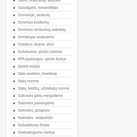
Salės, restoranai, kavinės
Savaitgalis, romantiškas
Scenarijai, vestuvių
Siuvimas kostiumų
Siuvimas vestuvinių suknelių
Smokingai vestuvėms
Sodybos, dvarai, vilos
Soliariumai, grožio salonai
SPA paslaugos, sporto klubai
Sporto klubai
Stalo kortelės, kvietimai
Stalų nuoma
Stalų, kėdžių, užvalkalų nuoma
Suknelės gėlių mergaitėms
Suknelės pamergėms
Suknelės, proginės
Suknelės, vestuvinės
Sužadėtuvių žiedai
Sveikatingumo centrai