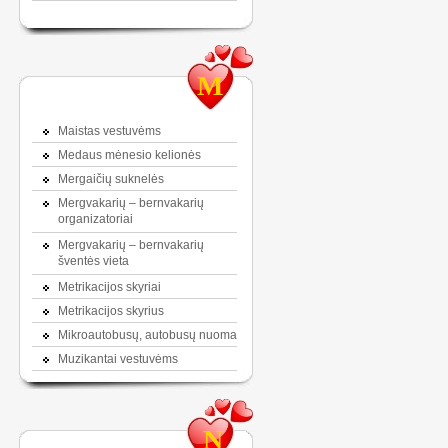
M
Maistas vestuvėms
Medaus mėnesio kelionės
Mergaičių suknelės
Mergvakarių – bernvakarių
organizatoriai
Mergvakarių – bernvakarių
šventės vieta
Metrikacijos skyriai
Metrikacijos skyrius
Mikroautobusų, autobusų nuoma
Muzikantai vestuvėms
N