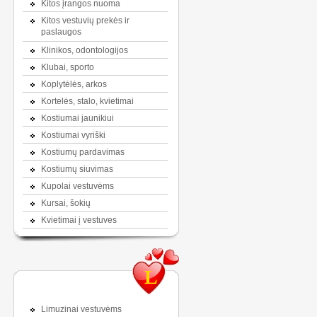
Kitos įrangos nuoma
Kitos vestuvių prekės ir
paslaugos
Klinikos, odontologijos
Klubai, sporto
Koplytėlės, arkos
Kortelės, stalo, kvietimai
Kostiumai jaunikiui
Kostiumai vyriški
Kostiumų pardavimas
Kostiumų siuvimas
Kupolai vestuvėms
Kursai, šokių
Kvietimai į vestuves
L
Limuzinai vestuvėms