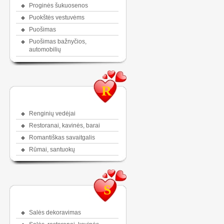
Proginės šukuosenos
Puokštės vestuvėms
Puošimas
Puošimas bažnyčios,
automobilių
R
Renginių vedėjai
Restoranai, kavinės, barai
Romantiškas savaitgalis
Rūmai, santuokų
S
Salės dekoravimas