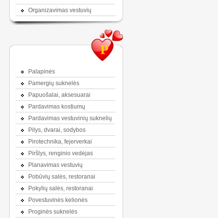
Organizavimas vestuvių
P
Palapinės
Pamergių suknelės
Papuošalai, aksesuarai
Pardavimas kostiumų
Pardavimas vestuvinių suknelių
Pilys, dvarai, sodybos
Pirotechnika, fejerverkai
Piršlys, renginio vedėjas
Planavimas vestuvių
Pobūvių salės, restoranai
Pokylių salės, restoranai
Povestuvinės kelionės
Proginės suknelės