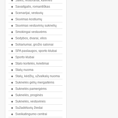
Salės, restoranai, kavinės
Savaitgalis, romantiškas
Scenarijai, vestuvių
Siuvimas kostiumų
Siuvimas vestuvinių suknelių
Smokingai vestuvėms
Sodybos, dvarai, vilos
Soliariumai, grožio salonai
SPA paslaugos, sporto klubai
Sporto klubai
Stalo kortelės, kvietimai
Stalų nuoma
Stalų, kėdžių, užvalkalų nuoma
Suknelės gėlių mergaitėms
Suknelės pamergėms
Suknelės, proginės
Suknelės, vestuvinės
Sužadėtuvių žiedai
Sveikatingumo centrai