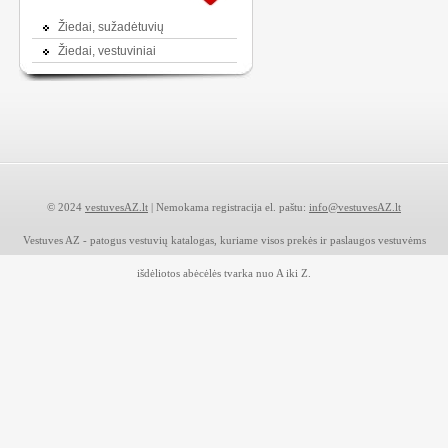
Žiedai, sužadėtuvių
Žiedai, vestuviniai
© 2024
vestuvesAZ.lt
| Nemokama registracija el. paštu:
info@vestuvesAZ.lt
Vestuves AZ - patogus vestuvių katalogas, kuriame visos prekės ir paslaugos vestuvėms
išdėliotos abėcėlės tvarka nuo A iki Z.