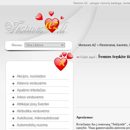
Vestuves AZ - patogus vestuvių katalogas, kuriam
Miestas:
Vestuves AZ
>
Restoranai, kavinės, 
Šventes švęskite i
Grįžti atgal
|
A
Akcijos, nuolaidos
Altanos vestuvėms
Apatinis trikotažas
Arkos vestuvėms
Atlikėjai jūsų šventei
Atributika vestuvėms
Aprašymas:
Autobusai, mikroautobusai
Kviečiame Jus į restoraną “Seklytėlė” 
Automobilių nuoma
ramybė. Visas gamtovaizdis atsiveria pro 