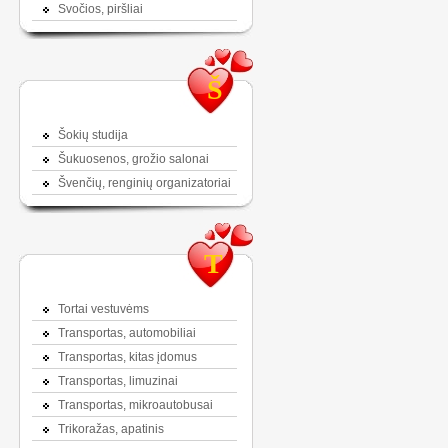
Svočios, piršliai
Š
Šokių studija
Šukuosenos, grožio salonai
Švenčių, renginių organizatoriai
T
Tortai vestuvėms
Transportas, automobiliai
Transportas, kitas įdomus
Transportas, limuzinai
Transportas, mikroautobusai
Trikoražas, apatinis