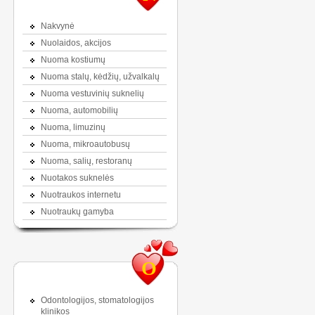
Nakvynė
Nuolaidos, akcijos
Nuoma kostiumų
Nuoma stalų, kėdžių, užvalkalų
Nuoma vestuvinių suknelių
Nuoma, automobilių
Nuoma, limuzinų
Nuoma, mikroautobusų
Nuoma, salių, restoranų
Nuotakos suknelės
Nuotraukos internetu
Nuotraukų gamyba
O
Odontologijos, stomatologijos
klinikos