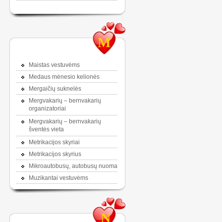
M
Maistas vestuvėms
Medaus mėnesio kelionės
Mergaičių suknelės
Mergvakarių – bernvakarių
organizatoriai
Mergvakarių – bernvakarių
šventės vieta
Metrikacijos skyriai
Metrikacijos skyrius
Mikroautobusų, autobusų nuoma
Muzikantai vestuvėms
N