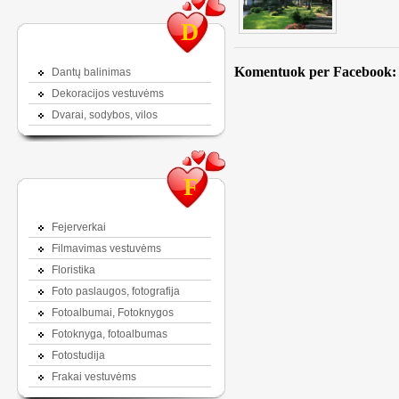
D
Komentuok per Facebook:
Dantų balinimas
Dekoracijos vestuvėms
Dvarai, sodybos, vilos
F
Fejerverkai
Filmavimas vestuvėms
Floristika
Foto paslaugos, fotografija
Fotoalbumai, Fotoknygos
Fotoknyga, fotoalbumas
Fotostudija
Frakai vestuvėms