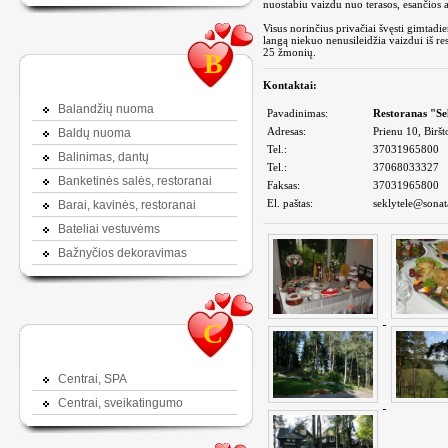
nuostabiu vaizdu nuo terasos, esančios 
Visus norinčius privačiai švęsti gimtadi
langą niekuo nenusileidžia vaizdui iš res
25 žmonių.
B
Kontaktai:
Balandžių nuoma
Pavadinimas:
Restoranas "Se
Adresas:
Prienu 10, Biršt
Baldų nuoma
Tel.:
37031965800
Balinimas, dantų
Tel.:
37068033327
Banketinės salės, restoranai
Faksas:
37031965800
El. paštas:
seklytele@sonata
Barai, kavinės, restoranai
Bateliai vestuvėms
Bažnyčios dekoravimas
C
Centrai, SPA
Centrai, sveikatingumo