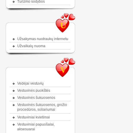
Turizmo sodybos
U
Užsakymas nuotraukų internetu
Užvalkalų nuoma
V
Vedėjai vestuvių
Vestuvinės puokštės
Vestuvinės šukuosenos
Vestuvinės šukuosenos, grožio
procedūros, soliariumai
Vestuviniai kvietimai
Vestuviniai papuošalai,
aksesuarai