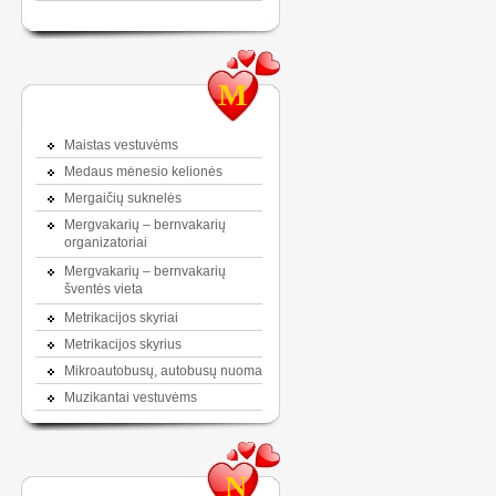
M
Maistas vestuvėms
Medaus mėnesio kelionės
Mergaičių suknelės
Mergvakarių – bernvakarių
organizatoriai
Mergvakarių – bernvakarių
šventės vieta
Metrikacijos skyriai
Metrikacijos skyrius
Mikroautobusų, autobusų nuoma
Muzikantai vestuvėms
N