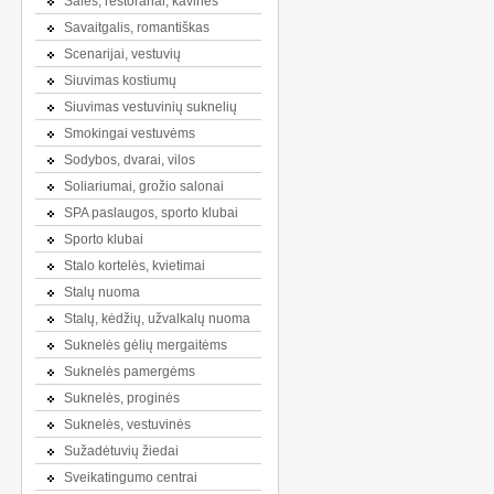
Salės, restoranai, kavinės
Savaitgalis, romantiškas
Scenarijai, vestuvių
Siuvimas kostiumų
Siuvimas vestuvinių suknelių
Smokingai vestuvėms
Sodybos, dvarai, vilos
Soliariumai, grožio salonai
SPA paslaugos, sporto klubai
Sporto klubai
Stalo kortelės, kvietimai
Stalų nuoma
Stalų, kėdžių, užvalkalų nuoma
Suknelės gėlių mergaitėms
Suknelės pamergėms
Suknelės, proginės
Suknelės, vestuvinės
Sužadėtuvių žiedai
Sveikatingumo centrai