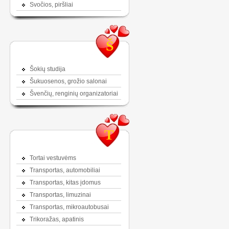
Svočios, piršliai
Š
Šokių studija
Šukuosenos, grožio salonai
Švenčių, renginių organizatoriai
T
Tortai vestuvėms
Transportas, automobiliai
Transportas, kitas įdomus
Transportas, limuzinai
Transportas, mikroautobusai
Trikoražas, apatinis