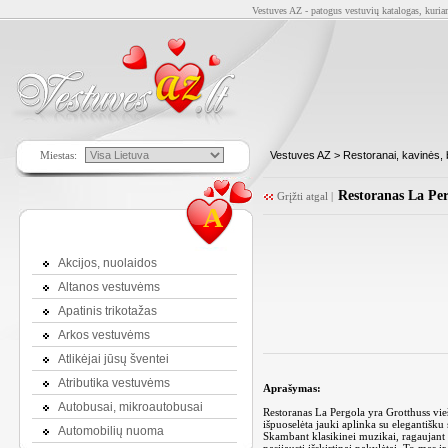
Vestuves AZ - patogus vestuvių katalogas, kuriam
Miestas:
Vestuves AZ
>
Restoranai, kavinės, 
Restoranas La Per
Grįžti atgal
|
A
Akcijos, nuolaidos
Altanos vestuvėms
Apatinis trikotažas
Arkos vestuvėms
Atlikėjai jūsų šventei
Atributika vestuvėms
Aprašymas:
Autobusai, mikroautobusai
Restoranas La Pergola yra Grotthuss vieš
išpuoselėta jauki aplinka su elegantišku
Automobilių nuoma
Skambant klasikinei muzikai, ragaujant 