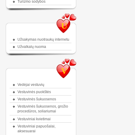
Turizmo sodybos
U
Užsakymas nuotraukų internetu
Užvalkalų nuoma
V
Vedėjai vestuvių
Vestuvinės puokštės
Vestuvinės šukuosenos
Vestuvinės šukuosenos, grožio
procedūros, soliariumai
Vestuviniai kvietimai
Vestuviniai papuošalai,
aksesuarai