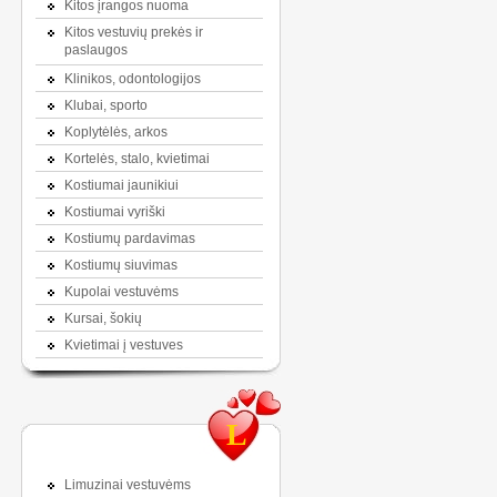
Kitos įrangos nuoma
Kitos vestuvių prekės ir
paslaugos
Klinikos, odontologijos
Klubai, sporto
Koplytėlės, arkos
Kortelės, stalo, kvietimai
Kostiumai jaunikiui
Kostiumai vyriški
Kostiumų pardavimas
Kostiumų siuvimas
Kupolai vestuvėms
Kursai, šokių
Kvietimai į vestuves
L
Limuzinai vestuvėms