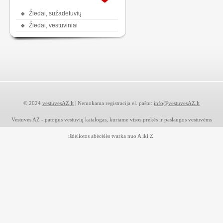
Žiedai, sužadėtuvių
Žiedai, vestuviniai
© 2024
vestuvesAZ.lt
| Nemokama registracija el. paštu:
info@vestuvesAZ.lt
Vestuves AZ - patogus vestuvių katalogas, kuriame visos prekės ir paslaugos vestuvėms
išdėliotos abėcėlės tvarka nuo A iki Z.