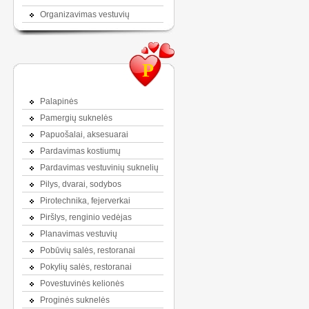
Organizavimas vestuvių
P
Palapinės
Pamergių suknelės
Papuošalai, aksesuarai
Pardavimas kostiumų
Pardavimas vestuvinių suknelių
Pilys, dvarai, sodybos
Pirotechnika, fejerverkai
Piršlys, renginio vedėjas
Planavimas vestuvių
Pobūvių salės, restoranai
Pokylių salės, restoranai
Povestuvinės kelionės
Proginės suknelės