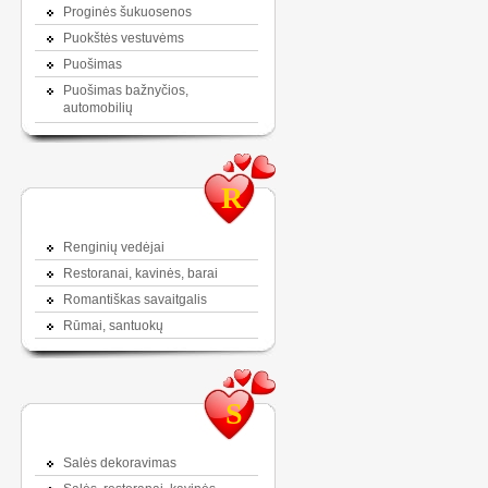
Proginės šukuosenos
Puokštės vestuvėms
Puošimas
Puošimas bažnyčios,
automobilių
R
Renginių vedėjai
Restoranai, kavinės, barai
Romantiškas savaitgalis
Rūmai, santuokų
S
Salės dekoravimas