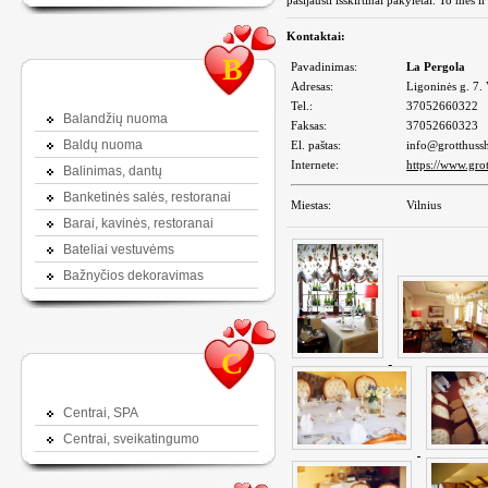
pasijausti išskirtinai pakylėtai. To mes 
Kontaktai:
B
Pavadinimas:
La Pergola
Adresas:
Ligoninės g. 7. 
Tel.:
37052660322
Balandžių nuoma
Faksas:
37052660323
Baldų nuoma
El. paštas:
info@grotthuss
Internete:
https://www.gro
Balinimas, dantų
Banketinės salės, restoranai
Miestas:
Vilnius
Barai, kavinės, restoranai
Bateliai vestuvėms
Bažnyčios dekoravimas
C
Centrai, SPA
Centrai, sveikatingumo