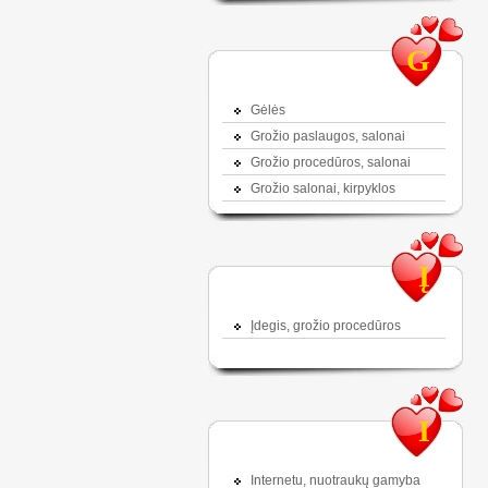
G
Gėlės
Grožio paslaugos, salonai
Grožio procedūros, salonai
Grožio salonai, kirpyklos
Į
Įdegis, grožio procedūros
I
Internetu, nuotraukų gamyba