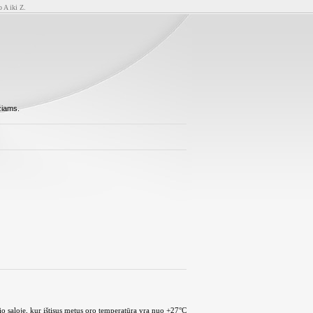
o A iki Z.
žiams.
žio saloje, kur ištisus metus oro temperatūra yra nuo +27°C