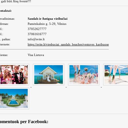
i gali būti Jūsų šventė!!!
ntaktai:
avadinimas:
Sandals ir Antigua viešbučiai
dresas:
Pamėnkalnio g. 5-29, Vilnius
l.:
37052627777
l.:
37061616777
. paštas:
info@svite.lt
ternete:
https://svite.lt/viesbuciai_sandals_beaches/vestuves_karibuose
iestas:
Visa Lietuva
omentuok per Facebook: