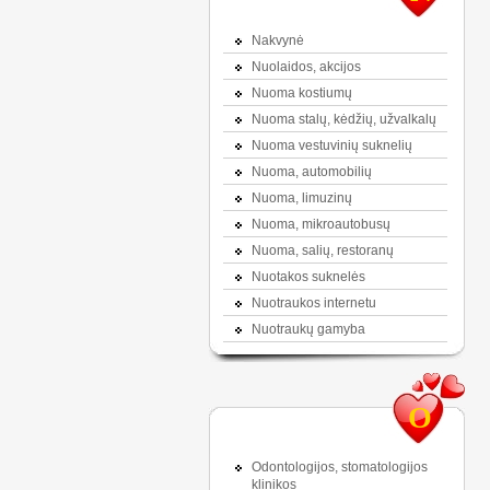
Nakvynė
Nuolaidos, akcijos
Nuoma kostiumų
Nuoma stalų, kėdžių, užvalkalų
Nuoma vestuvinių suknelių
Nuoma, automobilių
Nuoma, limuzinų
Nuoma, mikroautobusų
Nuoma, salių, restoranų
Nuotakos suknelės
Nuotraukos internetu
Nuotraukų gamyba
O
Odontologijos, stomatologijos
klinikos