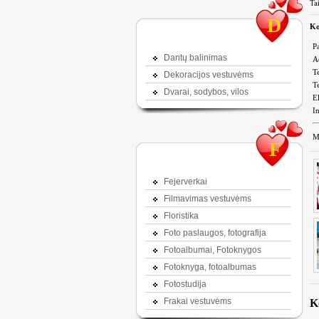
Ta
D
Ko
P
Dantų balinimas
A
Te
Dekoracijos vestuvėms
Te
Dvarai, sodybos, vilos
El
In
M
F
Fejerverkai
Filmavimas vestuvėms
Floristika
Foto paslaugos, fotografija
Fotoalbumai, Fotoknygos
Fotoknyga, fotoalbumas
Fotostudija
Frakai vestuvėms
K