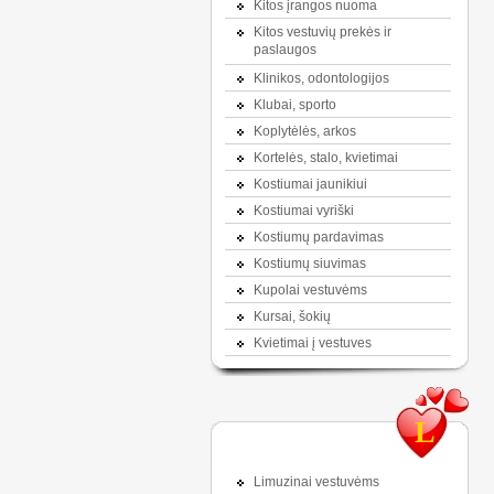
Kitos įrangos nuoma
Kitos vestuvių prekės ir
paslaugos
Klinikos, odontologijos
Klubai, sporto
Koplytėlės, arkos
Kortelės, stalo, kvietimai
Kostiumai jaunikiui
Kostiumai vyriški
Kostiumų pardavimas
Kostiumų siuvimas
Kupolai vestuvėms
Kursai, šokių
Kvietimai į vestuves
L
Limuzinai vestuvėms