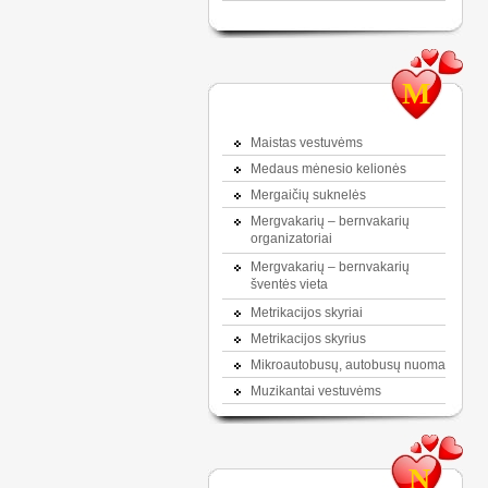
M
Maistas vestuvėms
Medaus mėnesio kelionės
Mergaičių suknelės
Mergvakarių – bernvakarių
organizatoriai
Mergvakarių – bernvakarių
šventės vieta
Metrikacijos skyriai
Metrikacijos skyrius
Mikroautobusų, autobusų nuoma
Muzikantai vestuvėms
N