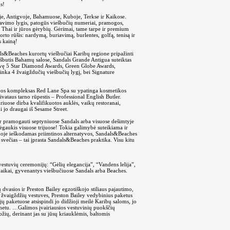
s!
oje, Antigvoje, Bahamuose, Kuboje, Terkse ir Kaikose.
tarnavimo lygis, patogūs viešbučių numeriai, pramogos,
 Thai ir jūros gėrybių. Gėrimai, tame tarpe ir premium
rto rūšis: nardymą, buriavimą, burlentes, golfą, tenisą ir
s kainą!
als&Beaches kurortų viešbučiai Karibų regione pripažinti
iešbutis Bahamų salose, Sandals Grande Antigua suteiktas
gavę 5 Star Diamond Awards, Green Globe Awards,
inka 4 žvaigždučių viešbučių lygį, bei Signature
cijos kompleksas Red Lane Spa su ypatinga kosmetikos
rivataus tarno rūpestis – Professional English Butler.
riuose dirba kvalifikuotos auklės, vaikų restoranai,
 jo draugai iš Sesame Street.
 ir pramogauti septyniuose Sandals arba visuose dešimtyje
aukis visuose trijuose! Tokia galimybė suteikiama ir
koje ieškodamas priimtinos alternatyvos, Sandals&Beaches
 svečias – tai įprasta Sandals&Beaches praktika. Visu kitu
estuvių ceremonijų: “Gėlių elegancija”, “Vandens lelija”,
 vaikai, gyvenantys viešbučiuose Sandals arba Beaches.
dvasios ir Preston Bailey egzotiškojo stiliaus pajautimo,
o žvaigždžių vestuves, Preston Bailey vedybinius paketus
ų paketuose atsispindi jo didžioji meilė Karibų saloms, jo
metu. …Galimos įvairiausios vestuvinių puokščių
ožių, derinant jas su jūsų kriauklėmis, baltomis