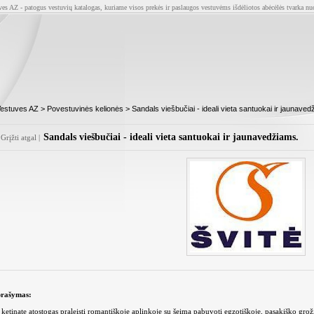
ves AZ - patogus vestuvių katalogas, kuriame visos prekės ir paslaugos vestuvėms išdėliotos abėcėlės tvarka nu
estuves AZ
>
Povestuvinės kelionės
> Sandals viešbučiai - ideali vieta santuokai ir jaunaved
Sandals viešbučiai - ideali vieta santuokai ir jaunavedžiams.
Grįžti atgal
|
rašymas:
i ketinate atostogas praleisti romantiškoje aplinkoje su šeima pabuvoti egzotiškoje, pasakiško gro