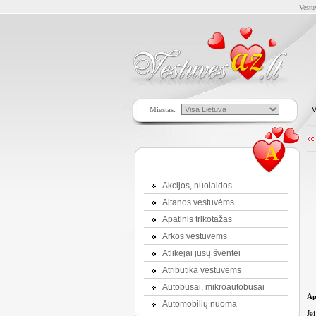
Vestu
Miestas:
V
A
Akcijos, nuolaidos
Altanos vestuvėms
Apatinis trikotažas
Arkos vestuvėms
Atlikėjai jūsų šventei
Atributika vestuvėms
Autobusai, mikroautobusai
Ap
Automobilių nuoma
Je