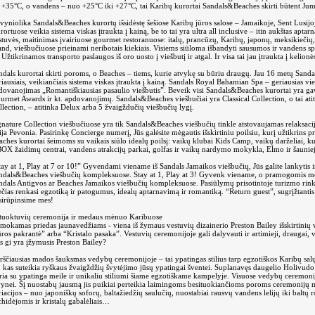
i +35°C, o vandens – nuo +25°C iki +27°C, tai Karibų kurortai Sandals&Beaches skirti būtent Jum
vyniolika Sandals&Beaches kurortų išsidėstę šešiose Karibų jūros salose – Jamaikoje, Sent Lusij
rortuose veikia sistema viskas įtraukta į kainą, be to tai yra ultra all inclusive – itin aukštas ap
stuvės, maitinimas įvairiuose gourmet restoranuose: italų, prancūzų, Karibų, japonų, meksikiečių,
and, viešbučiuose prieinami neribotais kiekiais. Visiems siūloma išbandyti sausumos ir vandens spo
. Užtikrinamos transporto paslaugos iš oro uosto į viešbutį ir atgal. Ir visa tai jau įtraukta į kelionė
ndals kurortai skirti poroms, o Beaches – tiems, kurie atvykę su būriu draugų. Jau 16 metų Sand
riausiais, veikiančiais sistema viskas įtraukta į kainą. Sandals Royal Bahamian Spa – geriausias v
dovanojimas „Romantiškiausias pasaulio viešbutis”. Beveik visi Sandals&Beaches kurortai yra 
urmet Awards ir kt. apdovanojimų. Sandals&Beaches viešbučiai yra Classical Collection, o tai atit
llection, – atitinka Delux arba 5 žvaigždučių viešbučių lygį.
gnature Collection viešbučiuose yra tik Sandals&Beaches viešbučių tinkle atstovaujamas relaksa
nija Pevonia. Pasirinkę Concierge numerį, Jūs galėsite mėgautis išskirtiniu poilsiu, kurį užtikrins p
aches kurortai šeimoms su vaikais siūlo idealų poilsį: vaikų klubai Kids Camp, vaikų darželiai, ku
OX žaidimų centrai, vandens atrakcijų parkai, golfas ir vaikų nardymo mokykla, Elmo ir šaunieji
tay at 1, Play at 7 or 10!” Gyvendami viename iš Sandals Jamaikos viešbučių, Jūs galite lankytis
ndals&Beaches viešbučių kompleksuose. Stay at 1, Play at 3! Gyvenk viename, o pramogomis mėg
ndals Antigvos ar Beaches Jamaikos viešbučių kompleksuose. Pasiūlymų prisotintoje turizmo rin
ečias renkasi egzotiką ir patogumus, idealų aptarnavimą ir romantiką. “Return guest”, sugrįžtantis
sirūpinsime mes!
tuoktuvių ceremonija ir medaus mėnuo Karibuose
mokamas priedas jaunavedžiams - viena iš žymaus vestuvių dizainerio Preston Bailey išskirtinių v
ūros pakrantė” arba “Kristalo pasaka”. Vestuvių ceremonijoje gali dalyvauti ir artimieji, draugai,
s gi yra įžymusis Preston Bailey?
rščiausias mados šauksmas vedybų ceremonijoje – tai ypatingas stilius tarp egzotiškos Karibų salų 
i, kas suteikia ryškaus žvaigždžių švytėjimo jūsų ypatingai šventei. Suplanavęs daugelio Holivud
ria su ypatinga meile ir unikaliu stiliumi šiame egzotiškame kampelyje. Visuose vedybų ceremonij
vynei. Šį nuostabų jausmą jis puikiai perteikia laimingoms besituokiančioms poroms ceremonijų 
riacijos – nuo japoniškų soforų, baltažiedžių saulučių, nuostabiai rausvų vandens lelijų iki baltų r
chidėjomis ir kristalų gabalėliais…