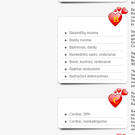
ik
De
Ku
B
ve
br
kt
Sa
Balandžių nuoma
ge
ap
Baldų nuoma
Go
Co
Balinimas, dantų
Si
Banketinės salės, restoranai
li
Be
Barai, kavinės, restoranai
XB
Bateliai vestuvėms
“S
Sa
Bažnyčios dekoravimas
Sa
sv
pa
Su
Ne
C
“J
Ka
Ka
Centrai, SPA
ta
ku
Centrai, sveikatingumo
tė
va
or