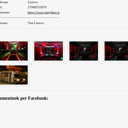
dresas:
Lietuva
l.:
37068533070
ternete:
https://www.partylimo.lt
iestas:
Visa Lietuva
omentuok per Facebook: