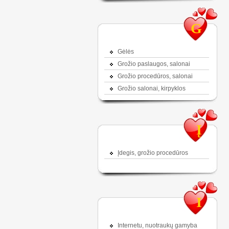
G
Gėlės
Grožio paslaugos, salonai
Grožio procedūros, salonai
Grožio salonai, kirpyklos
Į
Įdegis, grožio procedūros
I
Internetu, nuotraukų gamyba