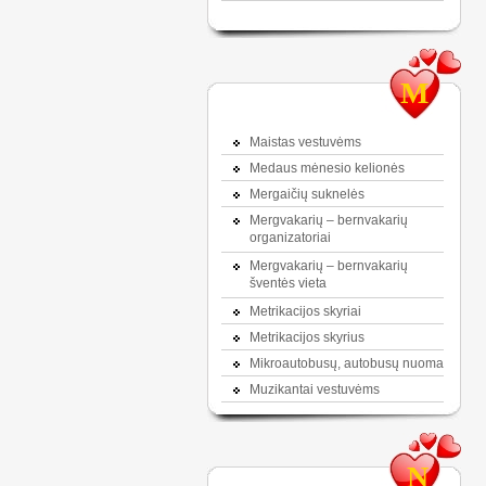
M
Maistas vestuvėms
Medaus mėnesio kelionės
Mergaičių suknelės
Mergvakarių – bernvakarių
organizatoriai
Mergvakarių – bernvakarių
šventės vieta
Metrikacijos skyriai
Metrikacijos skyrius
Mikroautobusų, autobusų nuoma
Muzikantai vestuvėms
N