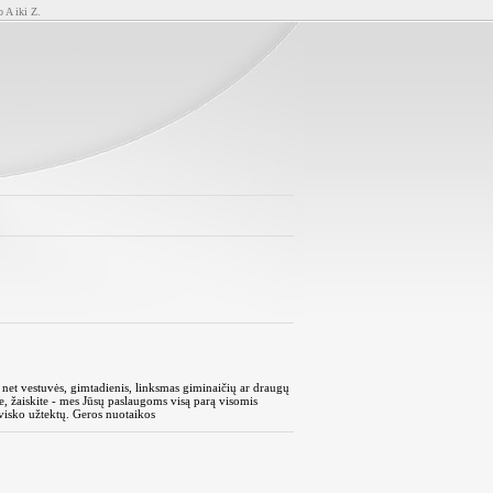
o A iki Z.
r net vestuvės, gimtadienis, linksmas giminaičių ar draugų
 žaiskite - mes Jūsų paslaugoms visą parą visomis
d visko užtektų. Geros nuotaikos