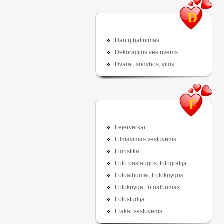
D
Dantų balinimas
Dekoracijos vestuvėms
Dvarai, sodybos, vilos
F
Fejerverkai
Filmavimas vestuvėms
Floristika
Foto paslaugos, fotografija
Fotoalbumai, Fotoknygos
Fotoknyga, fotoalbumas
Fotostudija
Frakai vestuvėms