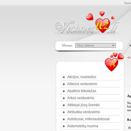
Vestu
Miestas:
V
A
Akcijos, nuolaidos
Altanos vestuvėms
Apatinis trikotažas
Ap
Arkos vestuvėms
Ne
Atlikėjai jūsų šventei
ba
sa
Atributika vestuvėms
Autobusai, mikroautobusai
Ko
Automobilių nuoma
P