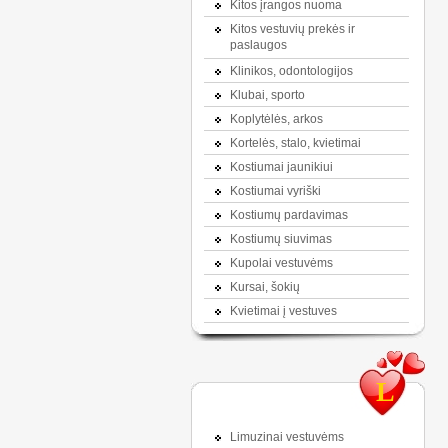
Kitos įrangos nuoma
Kitos vestuvių prekės ir
paslaugos
Klinikos, odontologijos
Klubai, sporto
Koplytėlės, arkos
Kortelės, stalo, kvietimai
Kostiumai jaunikiui
Kostiumai vyriški
Kostiumų pardavimas
Kostiumų siuvimas
Kupolai vestuvėms
Kursai, šokių
Kvietimai į vestuves
L
Limuzinai vestuvėms