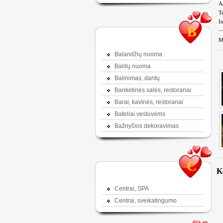
A
Te
In
B
M
Balandžių nuoma
Baldų nuoma
Balinimas, dantų
Banketinės salės, restoranai
Barai, kavinės, restoranai
Bateliai vestuvėms
Bažnyčios dekoravimas
C
K
Centrai, SPA
Centrai, sveikatingumo