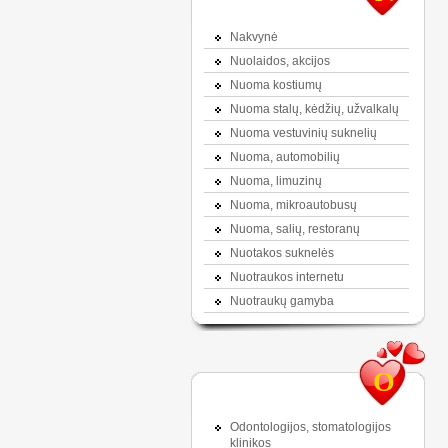
Nakvynė
Nuolaidos, akcijos
Nuoma kostiumų
Nuoma stalų, kėdžių, užvalkalų
Nuoma vestuvinių suknelių
Nuoma, automobilių
Nuoma, limuzinų
Nuoma, mikroautobusų
Nuoma, salių, restoranų
Nuotakos suknelės
Nuotraukos internetu
Nuotraukų gamyba
O
Odontologijos, stomatologijos
klinikos