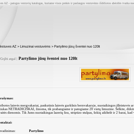
ves AZ - patogus vestuvių katalogas, kuriame visos prekės ir paslaugos vestuvėms išdėliotos abėcėlės tvarka nu
estuves AZ
>
Limuzinai vestuvėms
> Partylimo jūsų šventei nuo 120lt
Partylimo jūsų šventei nuo 120lt
Grįžti atgal
|
rašymas:
ribotos laisvės mergvakariai, paskutinis laisvės gurkšnis bernvakaryje, nuotaikingos išleistuvės a
liukas NETRADICIŠKAI, žinoma, tik prabangiame ir patogiame 20 vietų limuzine. Šėlkite, dūkite,
vaitės dienomis. Tik Jums nuotaikingas lazerių šou, striptizo stulpas, šokių aikštelė ir 2 barai, ka
ntaktai:
avadinimas:
Partylimo