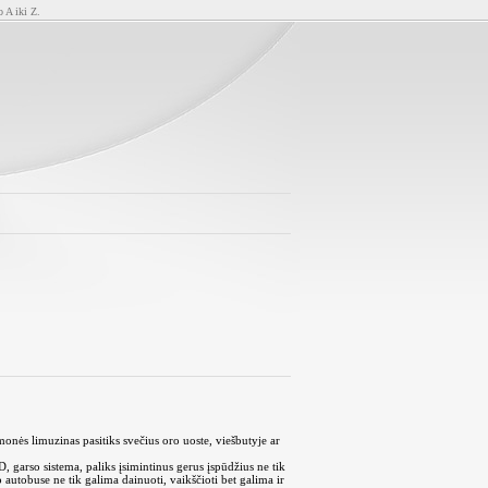
o A iki Z.
monės limuzinas pasitiks svečius oro uoste, viešbutyje ar
 garso sistema, paliks įsimintinus gerus įspūdžius ne tik
autobuse ne tik galima dainuoti, vaikščioti bet galima ir