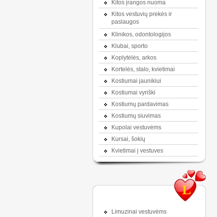
Kitos įrangos nuoma
Kitos vestuvių prekės ir
paslaugos
Klinikos, odontologijos
Klubai, sporto
Koplytėlės, arkos
Kortelės, stalo, kvietimai
Kostiumai jaunikiui
Kostiumai vyriški
Kostiumų pardavimas
Kostiumų siuvimas
Kupolai vestuvėms
Kursai, šokių
Kvietimai į vestuves
L
Limuzinai vestuvėms