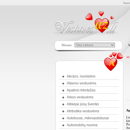
Vestu
Miestas:
V
A
Akcijos, nuolaidos
Altanos vestuvėms
Apatinis trikotažas
Arkos vestuvėms
Atlikėjai jūsų šventei
Ap
Atributika vestuvėms
Li
Autobusai, mikroautobusai
kit
Pr
Automobilių nuoma
Ju