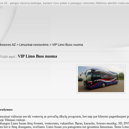
ves AZ - patogus vestuvių katalogas, kuriame visos prekės ir paslaugos vestuvėms išdėliotos abėcėlės tvarka nu
estuves AZ
>
Limuzinai vestuvėms
> VIP Limo Buss nuoma
VIP Limo Buss nuoma
Grįžti atgal
|
rašymas:
muzinai važiuoja net tik vestuvių ar privačių iškylų progomis, bet taip pat klientui pageidaujant į
oje Vilniaus vietoje.
abangus Limo busas Jūsų šventei, vestuvėms, vakarėliui. Baras, karaoke, šviesos muzika, 3D, DVD,
ms bet ir Jūsų draugams, svečiams. Limo busas yra patogesnis nei įprastinis limuzinas. Šeme Limo 