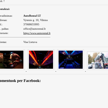
ti. !
ntaktai:
avadinimas:
AutoRental LT
dresas:
Vytenio g. 10, Vilnius
l.:
37068655995
. paštas:
office@autorental.lt
ternete:
https://www.autorental.lt
iestas:
Visa Lietuva
omentuok per Facebook: