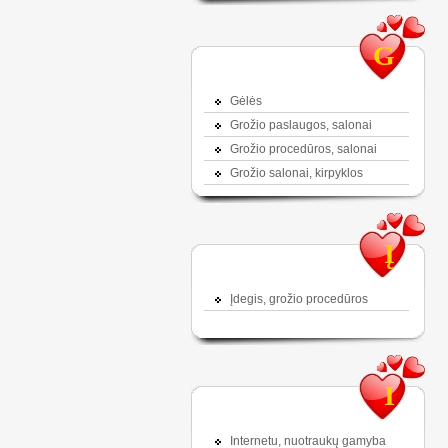
G
Gėlės
Grožio paslaugos, salonai
Grožio procedūros, salonai
Grožio salonai, kirpyklos
Į
Įdegis, grožio procedūros
I
Internetu, nuotraukų gamyba