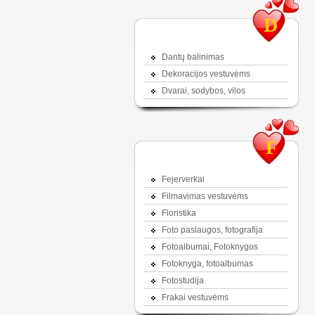
D
Dantų balinimas
Dekoracijos vestuvėms
Dvarai, sodybos, vilos
F
Fejerverkai
Filmavimas vestuvėms
Floristika
Foto paslaugos, fotografija
Fotoalbumai, Fotoknygos
Fotoknyga, fotoalbumas
Fotostudija
Frakai vestuvėms