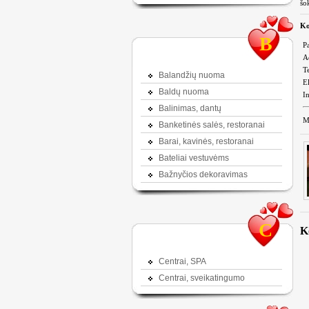
šok
Ko
B
P
A
Te
Balandžių nuoma
El
Baldų nuoma
In
Balinimas, dantų
M
Banketinės salės, restoranai
Barai, kavinės, restoranai
Bateliai vestuvėms
Bažnyčios dekoravimas
C
K
Centrai, SPA
Centrai, sveikatingumo