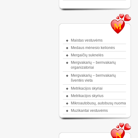
M
Maistas vestuvėms
Medaus mėnesio kelionės
Mergaičių suknelės
Mergvakarių – bernvakarių
organizatoriai
Mergvakarių – bernvakarių
šventės vieta
Metrikacijos skyriai
Metrikacijos skyrius
Mikroautobusų, autobusų nuoma
Muzikantai vestuvėms
N