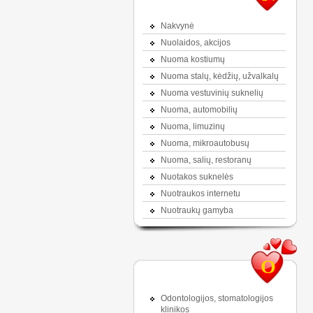
Nakvynė
Nuolaidos, akcijos
Nuoma kostiumų
Nuoma stalų, kėdžių, užvalkalų
Nuoma vestuvinių suknelių
Nuoma, automobilių
Nuoma, limuzinų
Nuoma, mikroautobusų
Nuoma, salių, restoranų
Nuotakos suknelės
Nuotraukos internetu
Nuotraukų gamyba
O
Odontologijos, stomatologijos
klinikos