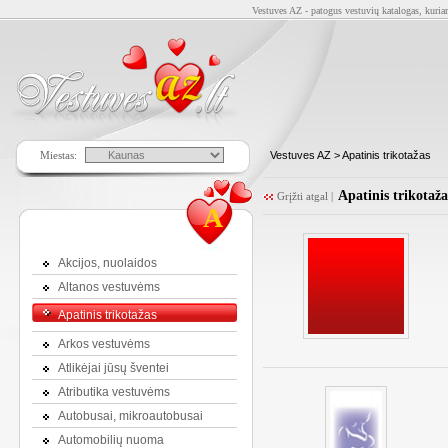
Vestuves AZ - patogus vestuvių katalogas, kuriam
Miestas:
Vestuves AZ
> Apatinis trikotažas
Apatinis trikotaža
Grįžti atgal
|
A
Akcijos, nuolaidos
Altanos vestuvėms
Apatinis trikotažas
Arkos vestuvėms
Atlikėjai jūsų šventei
Atributika vestuvėms
Autobusai, mikroautobusai
Automobilių nuoma