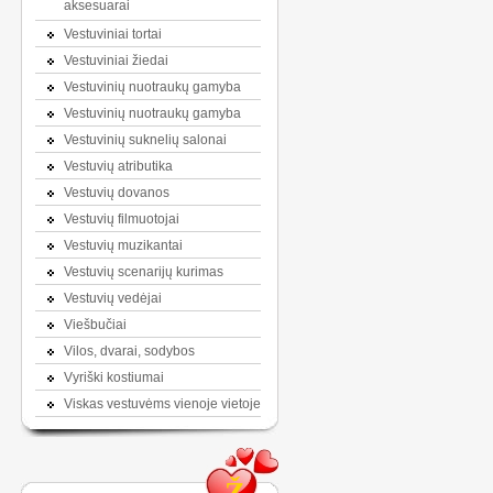
aksesuarai
Vestuviniai tortai
Vestuviniai žiedai
Vestuvinių nuotraukų gamyba
Vestuvinių nuotraukų gamyba
Vestuvinių suknelių salonai
Vestuvių atributika
Vestuvių dovanos
Vestuvių filmuotojai
Vestuvių muzikantai
Vestuvių scenarijų kurimas
Vestuvių vedėjai
Viešbučiai
Vilos, dvarai, sodybos
Vyriški kostiumai
Viskas vestuvėms vienoje vietoje
Ž