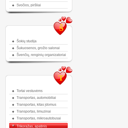
Svočios, piršliai
Š
Šokių studija
Šukuosenos, grožio salonai
Švenčių, renginių organizatoriai
T
Tortai vestuvėms
Transportas, automobiliai
Transportas, kitas įdomus
Transportas, limuzinai
Transportas, mikroautobusai
Trikoražas, apatinis