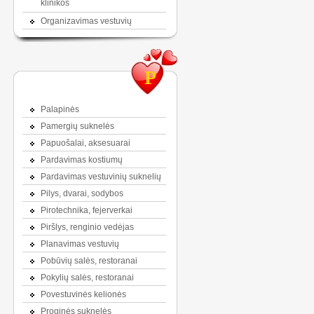
klinikos
Organizavimas vestuvių
P
Palapinės
Pamergių suknelės
Papuošalai, aksesuarai
Pardavimas kostiumų
Pardavimas vestuvinių suknelių
Pilys, dvarai, sodybos
Pirotechnika, fejerverkai
Piršlys, renginio vedėjas
Planavimas vestuvių
Pobūvių salės, restoranai
Pokylių salės, restoranai
Povestuvinės kelionės
Proginės suknelės