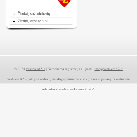
Žiedai, sužadėtuvių
Žiedai, vestuviniai
© 2024
vestuvesAZ.lt
| Nemokama registracija el. paštu:
info@vestuvesAZ.lt
Vestuves AZ - patogus vestuvių katalogas, kuriame visos prekės ir paslaugos vestuvėms
išdėliotos abėcėlės tvarka nuo A iki Z.