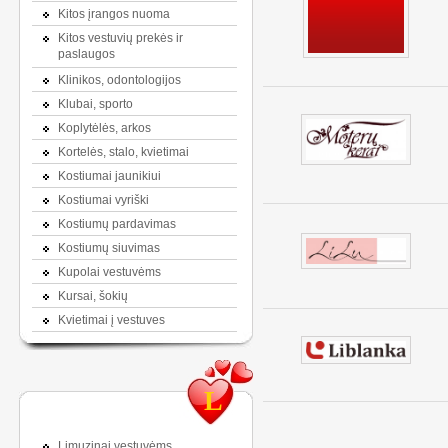
Kitos įrangos nuoma
Kitos vestuvių prekės ir
paslaugos
Klinikos, odontologijos
Klubai, sporto
Koplytėlės, arkos
Kortelės, stalo, kvietimai
Kostiumai jaunikiui
Kostiumai vyriški
Kostiumų pardavimas
Kostiumų siuvimas
Kupolai vestuvėms
Kursai, šokių
Kvietimai į vestuves
L
Limuzinai vestuvėms