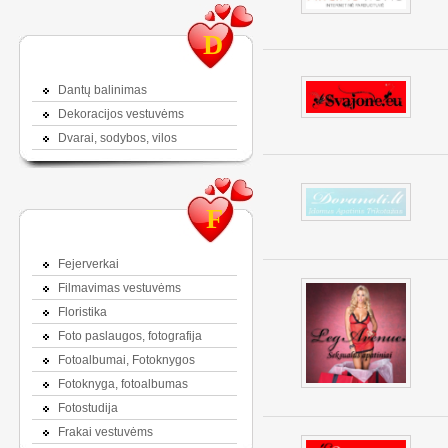
D
Dantų balinimas
Dekoracijos vestuvėms
Dvarai, sodybos, vilos
F
Fejerverkai
Filmavimas vestuvėms
Floristika
Foto paslaugos, fotografija
Fotoalbumai, Fotoknygos
Fotoknyga, fotoalbumas
Fotostudija
Frakai vestuvėms