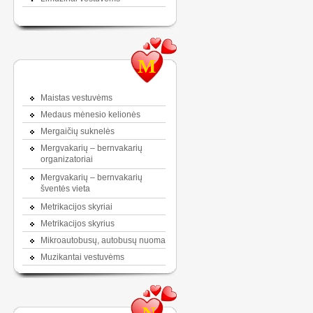
M
Maistas vestuvėms
Medaus mėnesio kelionės
Mergaičių suknelės
Mergvakarių – bernvakarių
organizatoriai
Mergvakarių – bernvakarių
šventės vieta
Metrikacijos skyriai
Metrikacijos skyrius
Mikroautobusų, autobusų nuoma
Muzikantai vestuvėms