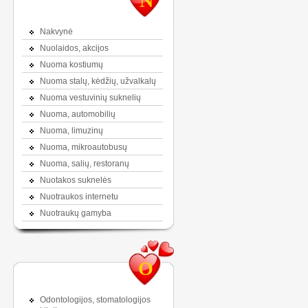
N
Nakvynė
Nuolaidos, akcijos
Nuoma kostiumų
Nuoma stalų, kėdžių, užvalkalų
Nuoma vestuvinių suknelių
Nuoma, automobilių
Nuoma, limuzinų
Nuoma, mikroautobusų
Nuoma, salių, restoranų
Nuotakos suknelės
Nuotraukos internetu
Nuotraukų gamyba
O
Odontologijos, stomatologijos