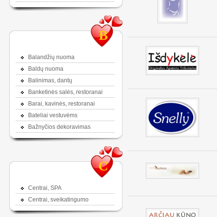
B
Balandžių nuoma
Baldų nuoma
Balinimas, dantų
Banketinės salės, restoranai
Barai, kavinės, restoranai
Bateliai vestuvėms
Bažnyčios dekoravimas
C
Centrai, SPA
Centrai, sveikatingumo