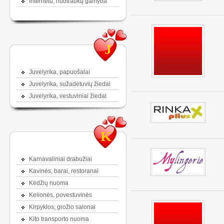
Internetu, nuotraukų gamyba
J
Juvelyrika, papuošalai
Juvelyrika, sužadėtuvių žiedai
Juvelyrika, vestuviniai žiedai
K
Karnavaliniai drabužiai
Kavinės, barai, restoranai
Kėdžių nuoma
Kelionės, povestuvinės
Kirpyklos, grožio salonai
Kito transporto nuoma