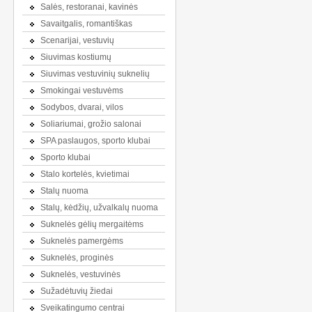
Salės, restoranai, kavinės
Savaitgalis, romantiškas
Scenarijai, vestuvių
Siuvimas kostiumų
Siuvimas vestuvinių suknelių
Smokingai vestuvėms
Sodybos, dvarai, vilos
Soliariumai, grožio salonai
SPA paslaugos, sporto klubai
Sporto klubai
Stalo kortelės, kvietimai
Stalų nuoma
Stalų, kėdžių, užvalkalų nuoma
Suknelės gėlių mergaitėms
Suknelės pamergėms
Suknelės, proginės
Suknelės, vestuvinės
Sužadėtuvių žiedai
Sveikatingumo centrai